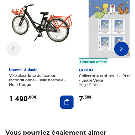
Livraison offerte
Nouvelle Attitude
La Poste
Vélo électrique du facteur,
Collector 4 timbres - Le Petit P
reconditionné - Taille normale -
- Lettre Verte
Noir/ Rouge
20g / France
1 490
7
,00€
,50€
Ajouter au panier
Vous pourriez également aimer