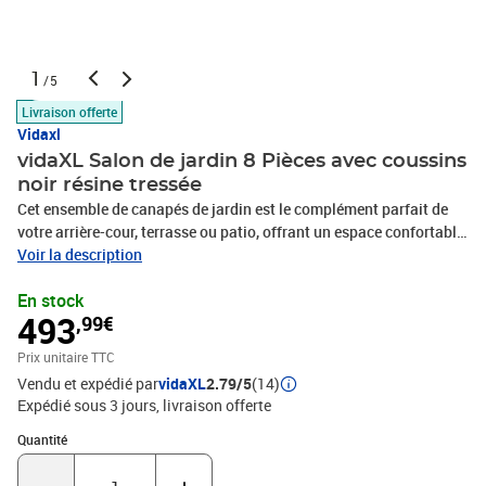
1
/5
Livraison offerte
Vidaxl
vidaXL Salon de jardin 8 Pièces avec coussins
noir résine tressée
Cet ensemble de canapés de jardin est le complément parfait de
votre arrière-cour, terrasse ou patio, offrant un espace confortable
et accueillant pour discuter avec la famille et les amis ou
Voir la description
simplement se détendre et profiter de l'extérieur. Matériau durable :
En stock
la résine tressée, également connue sous le nom de poly rotin, est
493
,99€
un matériau synthétique solide et nécessitant peu d'entretien qui
ressemble au rotin naturel. Il est léger, facile à nettoyer et
Prix unitaire TTC
couramment utilisé pour les meubles d'extérieur en raison de sa
Vendu et expédié par
vidaXL
2.79/5
(14)
durabilité et de ses propriétés de résistance aux
Expédié sous 3 jours
livraison offerte
intempéries.Expérience d'assise confortable : ce mobilier
d'extérieur, doté de coussins épais, offre une expérience d'assise
Quantité : 1
Quantité
confortable.Dessus stable et facile à nettoyer : cette table de
jardin a un dessus en bois d'acacia robuste, durable et facile à