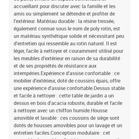
du coussin de dossier : fibre de cotonDimensions du coussin de
accueillant pour discuter avec la famille et les
siège : 55 x 55 x 3 cm (l x P x é)Dimensions du coussin de dossier :
amis ou simplement se détendre et profiter de
55 x 45 x 13 cm (L x l x é)La livraison contient :1 x table de jardin2
l'extérieur. Matériau durable : la résine tressée,
x canapé d'angle5 x canapé de centre9 x coussin de dossier7 x
également connue sous le nom de poly rotin, est
coussin de siège avec housse amovible et lavable
un matériau synthétique solide et nécessitant peu
d'entretien qui ressemble au rotin naturel. Il est
léger, facile à nettoyer et couramment utilisé pour
les meubles d'extérieur en raison de sa durabilité
et de ses propriétés de résistance aux
intempéries.Expérience d'assise confortable : ce
mobilier d'extérieur, doté de coussins épais, offre
une expérience d'assise confortable.Dessus stable
et facile à nettoyer : cette table de jardin a un
dessus en bois d'acacia robuste, durable et facile
à nettoyer avec un chiffon humide.Housse
amovible et lavable : ces coussins de siège sont
dotés de housses amovibles pour un lavage et un
entretien faciles.Conception modulaire : cet