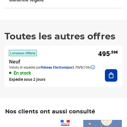
Toutes les autres offres
495
,59€
Livraison Offerte
Neuf
Vendu et expédié par
Réseau Electronique
3.75/5
(106)
Ajouter
En stock
Expédié sous 2 jours
Nos clients ont aussi consulté
Prix 1 490,00€
Prix 7,50€