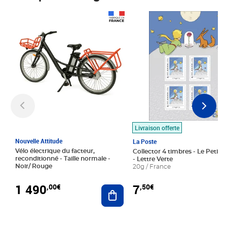
Prix 1 490,00€
Prix 7,50€
Livraison offerte
Nouvelle Attitude
La Poste
Vélo électrique du facteur,
Collector 4 timbres - Le Petit P
reconditionné - Taille normale -
- Lettre Verte
Noir/ Rouge
20g / France
1 490
7
,00€
,50€
Ajouter au panier