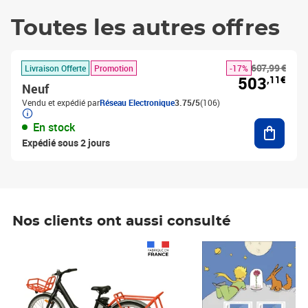
Toutes les autres offres
607,99 €
Livraison Offerte
Promotion
-17%
503
,11€
Neuf
Vendu et expédié par
Réseau Electronique
3.75/5
(106)
Ajouter
En stock
Expédié sous 2 jours
Nos clients ont aussi consulté
Prix 1 490,00€
Prix 7,50€