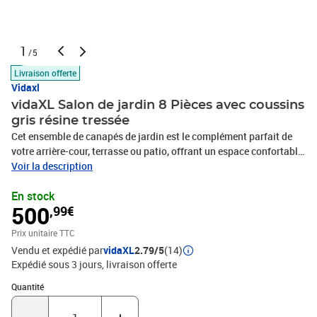
1
/5
Livraison offerte
Vidaxl
vidaXL Salon de jardin 8 Pièces avec coussins
gris résine tressée
Cet ensemble de canapés de jardin est le complément parfait de
votre arrière-cour, terrasse ou patio, offrant un espace confortable
et accueillant pour discuter avec la famille et les amis ou
Voir la description
simplement se détendre et profiter de l'extérieur. Matériau durable :
En stock
la résine tressée, également connue sous le nom de poly rotin, est
500
,99€
un matériau synthétique solide et nécessitant peu d'entretien qui
ressemble au rotin naturel. Il est léger, facile à nettoyer et
Prix unitaire TTC
couramment utilisé pour les meubles d'extérieur en raison de sa
Vendu et expédié par
vidaXL
2.79/5
(14)
durabilité et de ses propriétés de résistance aux
Expédié sous 3 jours
livraison offerte
intempéries.Fonction de rangement avec sac résistant à l'eau : le
mobilier de jardin dispose d'un espace de rangement sous l'assise,
Quantité : 1
Quantité
complété par un sac résistant à l'eau pour ranger coussins, jouets
et autres objets. Le sac intérieur peut être solidement fixé au