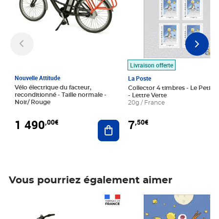
Livraison offerte
Nouvelle Attitude
La Poste
Vélo électrique du facteur,
Collector 4 timbres - Le Petit P
reconditionné - Taille normale -
- Lettre Verte
Noir/ Rouge
20g / France
1 490
7
,00€
,50€
Ajouter au panier
Vous pourriez également aimer
Prix 1 490,00€
Prix 7,50€