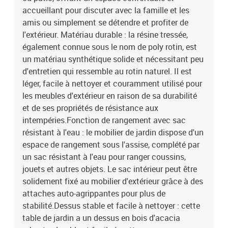
finition à l'huileDimensions : 59 x 62 x 69 cm (l x P x H)Dimension
accueillant pour discuter avec la famille et les
du siège : 55 x 55 cm (l x P)Hauteur du siège à partir du sol : 37
amis ou simplement se détendre et profiter de
cmHauteur des accoudoirs à partir du sol : 55 cmTable :Couleur :
l'extérieur. Matériau durable : la résine tressée,
grisMatériau : résine tressée, acier enduit de poudre, bois d'acacia
également connue sous le nom de poly rotin, est
massif avec finition à l'huileDimensions : 55 x 55 x 37 cm (L x l x
un matériau synthétique solide et nécessitant peu
H)Coussin :Couleur : gris foncéMatériau de la couverture : tissu
(100 % polyester)Matériau de remplissage du coussin de siège :
d'entretien qui ressemble au rotin naturel. Il est
mousseMatériau de remplissage du coussin de dossier : fibre de
léger, facile à nettoyer et couramment utilisé pour
cotonDimensions du coussin de siège : 55 x 55 x 3 cm (l x P x
les meubles d'extérieur en raison de sa durabilité
é)Dimensions du coussin de dossier : 55 x 45 x 13 cm (L x l x é)La
et de ses propriétés de résistance aux
livraison contient :1 x table de jardin2 x siège d'angle avec
intempéries.Fonction de rangement avec sac
fonction de rangement et sac résistant à l'eau3 x siège central
résistant à l'eau : le mobilier de jardin dispose d'un
incluant une fonction de rangement avec un sac résistant à l'eau2
espace de rangement sous l'assise, complété par
x canapé d'accoudoir avec fonction de rangement et sac résistant
à l'eau9 x coussin de dossier7 x coussin de siège avec housse
un sac résistant à l'eau pour ranger coussins,
amovible et lavable
jouets et autres objets. Le sac intérieur peut être
solidement fixé au mobilier d'extérieur grâce à des
attaches auto-agrippantes pour plus de
stabilité.Dessus stable et facile à nettoyer : cette
table de jardin a un dessus en bois d'acacia