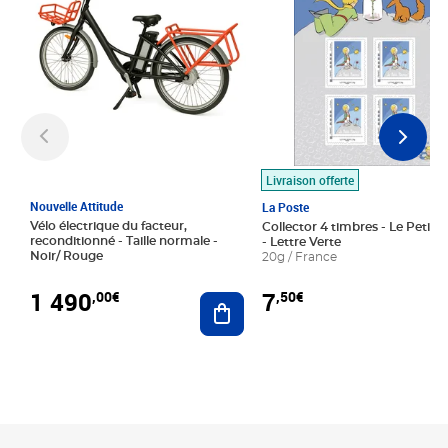
Livraison offerte
Nouvelle Attitude
La Poste
Vélo électrique du facteur,
Collector 4 timbres - Le Petit P
reconditionné - Taille normale -
- Lettre Verte
Noir/ Rouge
20g / France
1 490
7
,00€
,50€
Ajouter au panier