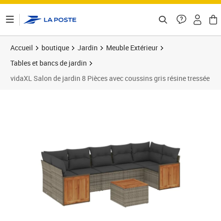
ontenu de la page
Accueil
boutique
Jardin
Meuble Extérieur
Tables et bancs de jardin
vidaXL Salon de jardin 8 Pièces avec coussins gris résine tressée
Prix 500,99€
Prix b
Prix 5