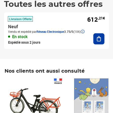
Toutes les autres offres
612
,21€
Livraison Offerte
Neuf
Vendu et expédié par
Réseau Electronique
3.75/5
(106)
Ajouter
En stock
Expédié sous 2 jours
Nos clients ont aussi consulté
Prix 1 490,00€
Prix 7,50€