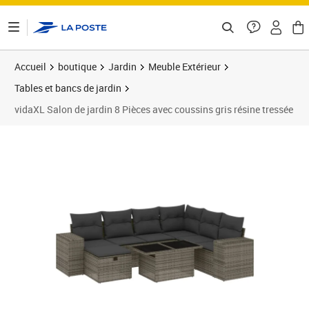
ontenu de la page
Accueil
boutique
Jardin
Meuble Extérieur
Tables et bancs de jardin
vidaXL Salon de jardin 8 Pièces avec coussins gris résine tressée
Prix 611,99€
Prix 6