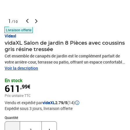
1
/10
Livraison offerte
Vidaxl
vidaXL Salon de jardin 8 Pièces avec coussins
gris résine tressée
Cet ensemble de canapés de jardin est le complément parfait de
votre arrière-cour, terrasse ou patio, offrant un espace confortable
et accueillant pour discuter avec la famille et les amis ou
Voir la description
simplement se détendre et profiter de l'extérieur. Matériau durable :
En stock
la résine tressée, également connue sous le nom de poly rotin, est
611
,99€
un matériau synthétique solide et nécessitant peu d'entretien qui
ressemble au rotin naturel. Il est léger, facile à nettoyer et
Prix unitaire TTC
couramment utilisé pour les meubles d'extérieur en raison de sa
Vendu et expédié par
vidaXL
2.79/5
(14)
durabilité et de ses propriétés de résistance aux
Expédié sous 3 jours
livraison offerte
intempéries.Dessus de table réglable : le dessus de table peut être
soulevé pour rendre la table plus haute, ce qui transforme la table
Quantité : 1
Quantité
d'extérieur d'une table basse à une table de salle à manger. Elle est
parfaite pour recevoir des invités ou prendre des repas à