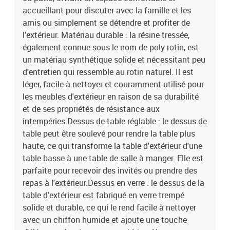
enduit de poudreDimensions : 83 x 62 x 69 cm (l x P x H)Dimension
accueillant pour discuter avec la famille et les
du siège : 55 x 55 cm (l x P)Hauteur du siège à partir du sol (sans
amis ou simplement se détendre et profiter de
coussin) : 37 cmHauteur des accoudoirs à partir du sol : 55
l'extérieur. Matériau durable : la résine tressée,
cmLargeur de l'accoudoir : 27,5 cmTable :Couleur : grisMatériau :
également connue sous le nom de poly rotin, est
résine tressée, acier enduit de poudre, verre trempéDimensions :
un matériau synthétique solide et nécessitant peu
100 x 55 x 44/73 cm (L x l x H)Tabouret :Couleur : grisMatériau :
résine tressée, acier enduit de poudreDimensions : 55 x 55 x 37 cm
d'entretien qui ressemble au rotin naturel. Il est
(l x P x H)Coussin :Couleur : gris foncéMatériau de la couverture :
léger, facile à nettoyer et couramment utilisé pour
tissu (100 % polyester)Matériau de remplissage du coussin de
les meubles d'extérieur en raison de sa durabilité
siège : mousseMatériau de remplissage du coussin de dossier :
et de ses propriétés de résistance aux
fibre de cotonDimensions du coussin de siège : 55 x 55 x 3 cm (l x
intempéries.Dessus de table réglable : le dessus de
P x é)Dimensions du coussin de dossier : 55 x 45 x 13 cm (L x l x
table peut être soulevé pour rendre la table plus
é)La livraison contient :1 x canapé d'angle3 x siège central2 x
haute, ce qui transforme la table d'extérieur d'une
canapé avec accoudoirs1 x tabouret de jardin avec fonction de
rangement1 x table de jardin7 x coussin de dossier7 x coussin de
table basse à une table de salle à manger. Elle est
siège avec housse amovible et lavable
parfaite pour recevoir des invités ou prendre des
repas à l'extérieur.Dessus en verre : le dessus de la
table d'extérieur est fabriqué en verre trempé
solide et durable, ce qui le rend facile à nettoyer
avec un chiffon humide et ajoute une touche