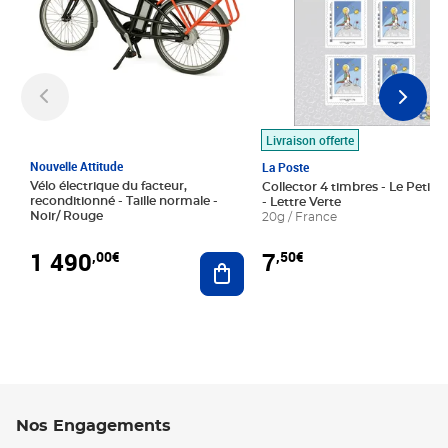
Livraison offerte
Nouvelle Attitude
La Poste
Vélo électrique du facteur,
Collector 4 timbres - Le Petit P
reconditionné - Taille normale -
- Lettre Verte
Noir/ Rouge
20g / France
1 490
7
,00€
,50€
Ajouter au panier
Nos Engagements