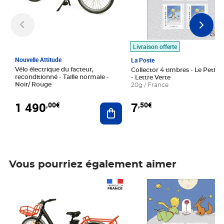
Livraison offerte
Nouvelle Attitude
La Poste
Vélo électrique du facteur,
Collector 4 timbres - Le Petit P
reconditionné - Taille normale -
- Lettre Verte
Noir/ Rouge
20g / France
1 490
7
,00€
,50€
Ajouter au panier
Vous pourriez également aimer
Prix 1 490,00€
Prix 7,50€