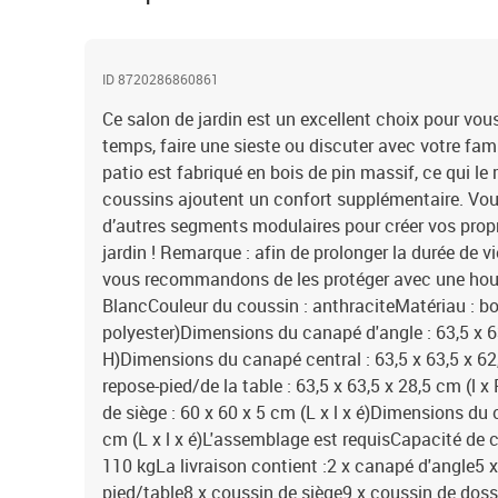
ID 8720286860861
Ce salon de jardin est un excellent choix pour vou
temps, faire une sieste ou discuter avec votre fam
patio est fabriqué en bois de pin massif, ce qui le 
coussins ajoutent un confort supplémentaire. Vo
d’autres segments modulaires pour créer vos prop
jardin ! Remarque : afin de prolonger la durée de v
vous recommandons de les protéger avec une hou
BlancCouleur du coussin : anthraciteMatériau : bo
polyester)Dimensions du canapé d'angle : 63,5 x 63
H)Dimensions du canapé central : 63,5 x 63,5 x 62
repose-pied/de la table : 63,5 x 63,5 x 28,5 cm (l
de siège : 60 x 60 x 5 cm (L x l x é)Dimensions du 
cm (L x l x é)L'assemblage est requisCapacité de 
110 kgLa livraison contient :2 x canapé d'angle5 
pied/table8 x coussin de siège9 x coussin de doss