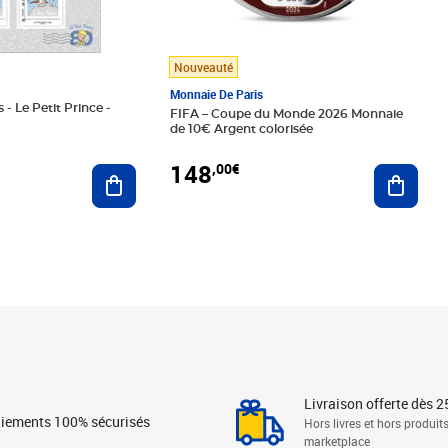
Nouveauté
Monnaie De Paris
 - Le Petit Prince -
FIFA – Coupe du Monde 2026 Monnaie
de 10€ Argent colorisée
148
,00€
Ajouter au panier
Ajoute
Livraison offerte dès 2
iements 100% sécurisés
Hors livres et hors produit
marketplace