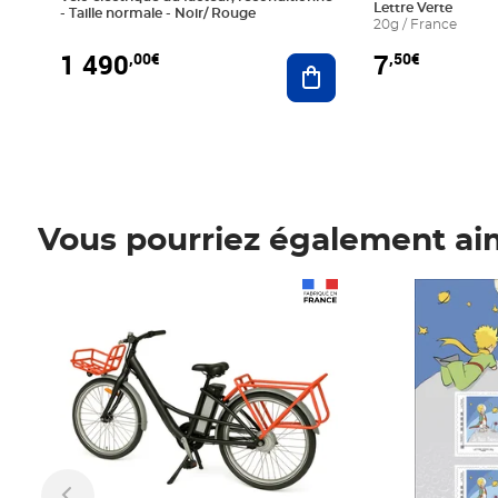
Lettre Verte
- Taille normale - Noir/ Rouge
20g / France
1 490
7
,00€
,50€
Ajouter au panier
Vous pourriez également ai
Prix 1 490,00€
Prix 7,50€