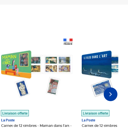
Prix 18,24€
Prix 18,24€
Livraison offerte
Livraison offerte
La Poste
La Poste
Carnet de 12 timbres - Maman dans l'art -
Carnet de 12 timbres - Le bl