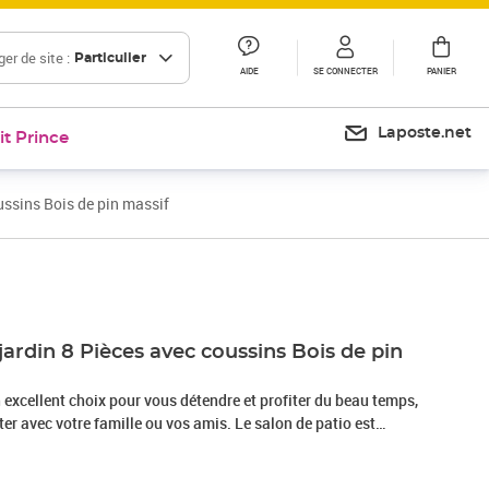
er de site :
Particulier
AIDE
SE CONNECTER
PANIER
Laposte.net
it Prince
ussins Bois de pin massif
Prix 529,99€
jardin 8 Pièces avec coussins Bois de pin
n excellent choix pour vous détendre et profiter du beau temps,
ter avec votre famille ou vos amis. Le salon de patio est
massif, ce qui le rend robuste et stable. Les coussins ajoutent
re. Vous pouvez le combiner avec d’autres segments