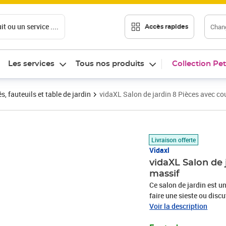
t ou un service ....
Chang
Accès rapides
Les services
Tous nos produits
Collection Pet
 fauteuils et table de jardin
vidaXL Salon de jardin 8 Pièces avec co
Prix barré 673,99 €
Prix 529,89€
Livraison offerte
Vidaxl
vidaXL Salon de 
massif
Ce salon de jardin est u
faire une sieste ou discu
fabriqué en bois de pin 
Voir la description
un confort supplémentai