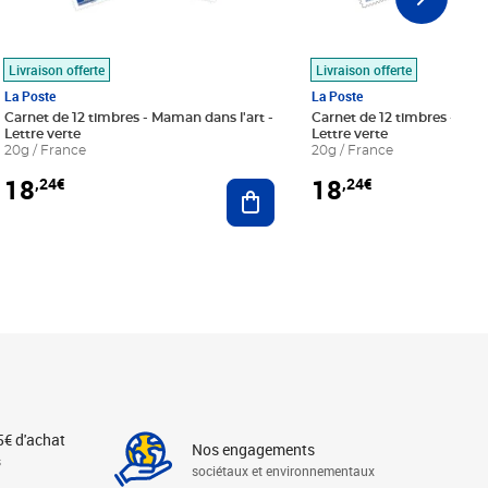
Livraison offerte
Livraison offerte
La Poste
La Poste
Carnet de 12 timbres - Maman dans l'art -
Carnet de 12 timbres - Le bl
Lettre verte
Lettre verte
20g / France
20g / France
18
18
,24€
,24€
r au panier
Ajouter au panier
5€ d'achat
Nos engagements
s
sociétaux et environnementaux