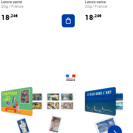
Lettre verte
Lettre verte
20g / France
20g / France
18
18
,24€
,24€
r au panier
Ajouter au panier
Prix 18,24€
Prix 18,24€