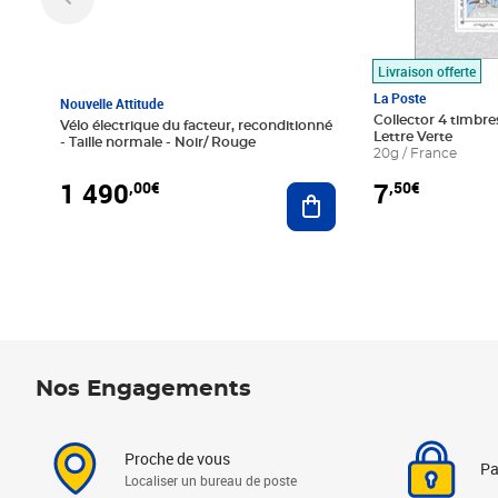
Livraison offerte
La Poste
Nouvelle Attitude
Collector 4 timbres
Vélo électrique du facteur, reconditionné
Lettre Verte
- Taille normale - Noir/ Rouge
20g / France
1 490
7
,00€
,50€
Ajouter au panier
Nos Engagements
Proche de vous
Pa
Localiser un bureau de poste