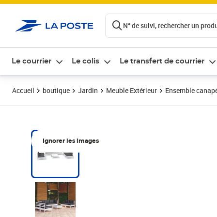
ontenu de la page
N° de suivi, rechercher un produi
Le courrier
Le colis
Le transfert de courrier
Accueil
boutique
Jardin
Meuble Extérieur
Ensemble canapés,
Ignorer les images