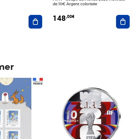
de 10€ Argent colorisée
148
,00€
Ajouter au panier
Ajoute
mer
Prix 148,00€