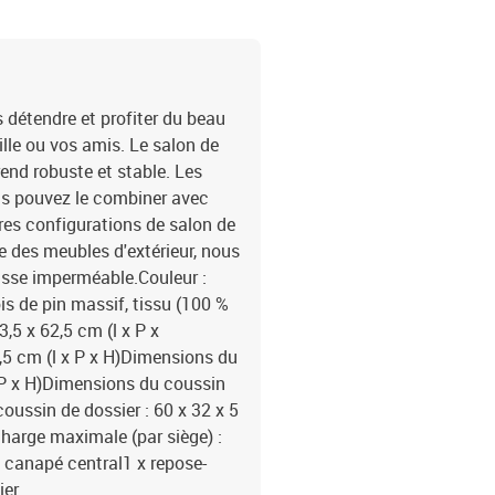
s détendre et profiter du beau
ille ou vos amis. Le salon de
rend robuste et stable. Les
us pouvez le combiner avec
res configurations de salon de
ie des meubles d'extérieur, nous
sse imperméable.Couleur :
is de pin massif, tissu (100 %
,5 x 62,5 cm (l x P x
,5 cm (l x P x H)Dimensions du
 x P x H)Dimensions du coussin
coussin de dossier : 60 x 32 x 5
charge maximale (par siège) :
x canapé central1 x repose-
ier