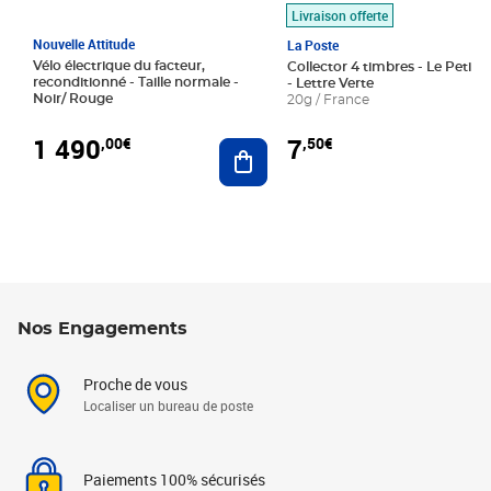
Livraison offerte
Nouvelle Attitude
La Poste
Vélo électrique du facteur,
Collector 4 timbres - Le Petit P
reconditionné - Taille normale -
- Lettre Verte
Noir/ Rouge
20g / France
1 490
7
,00€
,50€
Ajouter au panier
Nos Engagements
Proche de vous
Localiser un bureau de poste
Paiements 100% sécurisés