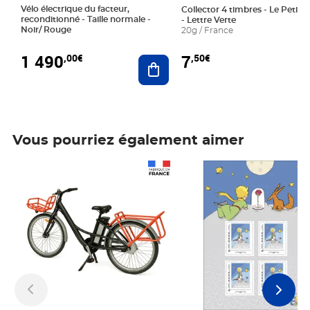
Vélo électrique du facteur,
Collector 4 timbres - Le Petit P
reconditionné - Taille normale -
- Lettre Verte
Noir/ Rouge
20g / France
1 490
7
,00€
,50€
Ajouter au panier
Vous pourriez également aimer
Prix 1 490,00€
Prix 7,50€