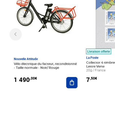
Livraison offerte
La Poste
Nouvelle Attitude
Collector 4 timbres
Vélo électrique du facteur, reconditionné
Lettre Verte
- Taille normale - Noir/ Rouge
20g / France
1 490
7
,00€
,50€
Ajouter au panier