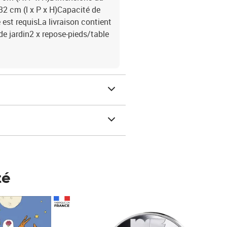
 32 cm (l x P x H)Capacité de
est requisLa livraison contient
de jardin2 x repose-pieds/table
té
Prix 148,00€