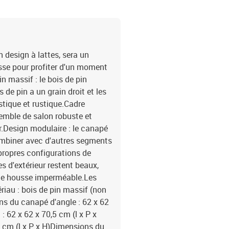
 design à lattes, sera un
asse pour profiter d'un moment
n massif : le bois de pin
de pin a un grain droit et les
tique et rustique.Cadre
semble de salon robuste et
ur.Design modulaire : le canapé
combiner avec d'autres segments
propres configurations de
s d'extérieur restent beaux,
ne housse imperméable.Les
riau : bois de pin massif (non
ns du canapé d'angle : 62 x 62
: 62 x 62 x 70,5 cm (l x P x
5 cm (l x P x H)Dimensions du