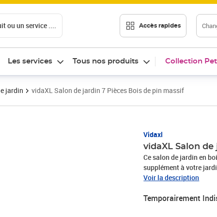
t ou un service ....
Chang
Accès rapides
Les services
Tous nos produits
Collection Pet
e jardin
vidaXL Salon de jardin 7 Pièces Bois de pin massif
Vidaxl
vidaXL Salon de 
Ce salon de jardin en bo
supplément à votre jardi
votre famille ou vos ami
Voir la description
naturel magnifique. Le b
Temporairement Indi
son aspect caractéristiq
rendent l'ensemble de sa