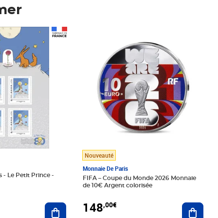
mer
Prix 148,00€
Nouveauté
Monnaie De Paris
 - Le Petit Prince -
FIFA – Coupe du Monde 2026 Monnaie
de 10€ Argent colorisée
148
,00€
Ajouter au panier
Ajoute