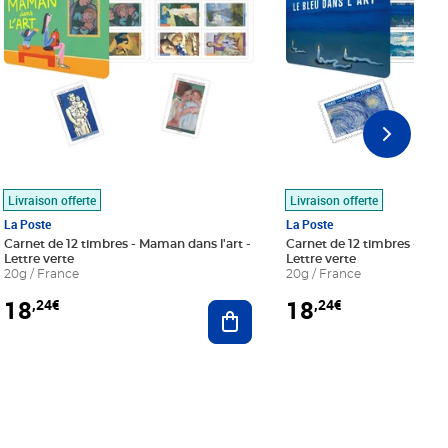
Livraison offerte
Livraison offerte
La Poste
La Poste
Carnet de 12 timbres - Maman dans l'art -
Carnet de 12 timbres - Le bl
Lettre verte
Lettre verte
20g / France
20g / France
18
18
,24€
,24€
r au panier
Ajouter au panier