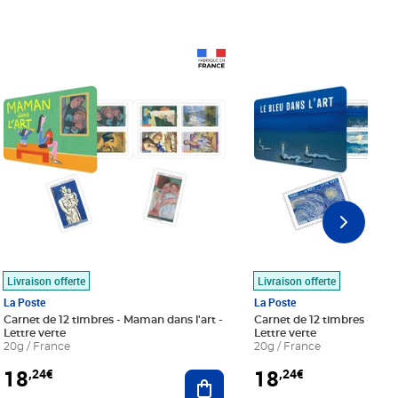
Prix 18,24€
Prix 18,24€
Livraison offerte
Livraison offerte
La Poste
La Poste
Carnet de 12 timbres - Maman dans l'art -
Carnet de 12 timbres - Le bl
Lettre verte
Lettre verte
20g / France
20g / France
18
18
,24€
,24€
r au panier
Ajouter au panier