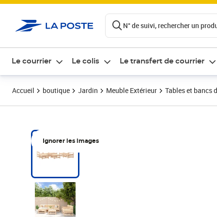
ontenu de la page
N° de suivi, rechercher un produi
Le courrier
Le colis
Le transfert de courrier
Accueil
boutique
Jardin
Meuble Extérieur
Tables et bancs d
Ignorer les images