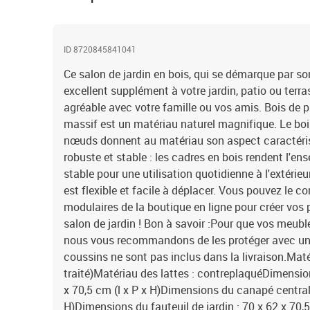
ID 8720845841041
Ce salon de jardin en bois, qui se démarque par son
excellent supplément à votre jardin, patio ou terr
agréable avec votre famille ou vos amis. Bois de pi
massif est un matériau naturel magnifique. Le bois 
nœuds donnent au matériau son aspect caractéris
robuste et stable : les cadres en bois rendent l'en
stable pour une utilisation quotidienne à l'extérie
est flexible et facile à déplacer. Vous pouvez le 
modulaires de la boutique en ligne pour créer vos 
salon de jardin ! Bon à savoir :Pour que vos meuble
nous vous recommandons de les protéger avec u
coussins ne sont pas inclus dans la livraison.Maté
traité)Matériau des lattes : contreplaquéDimensio
x 70,5 cm (l x P x H)Dimensions du canapé central 
H)Dimensions du fauteuil de jardin : 70 x 62 x 70,