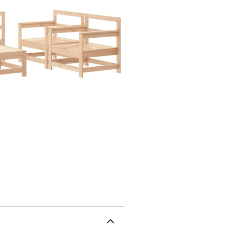
l'extérieur.Design modula
combiner avec d'autres 
propres configurations d
d'extérieur restent bea
imperméable.Les coussins
massif (non traité)Maté
62 x 62 x 70,5 cm (l x P 
H)Dimensions du fauteuil
repose-pied/de la table 
maximale (par siège) : 1
d'angle1 x canapé centra