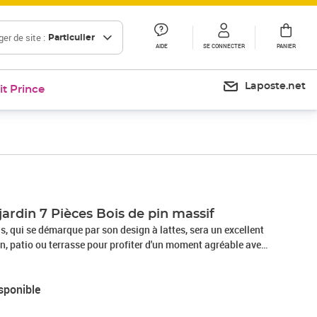
er de site :
Particulier
AIDE
SE CONNECTER
PANIER
Laposte.net
it Prince
jardin 7 Pièces Bois de pin massif
is, qui se démarque par son design à lattes, sera un excellent
n, patio ou terrasse pour profiter d'un moment agréable avec
s. Bois de pin massif : le bois de pin massif est un matériau
ois de pin a un grain droit et les nœuds donnent au matériau
sponible
ue et rustique.Cadre robuste et stable : les cadres en bois
lon robuste et stable pour une utilisation quotidienne à