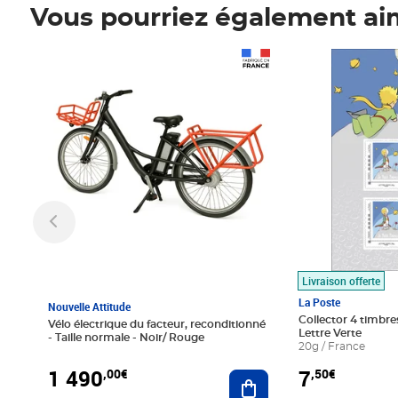
Vous pourriez également ai
Prix 1 490,00€
Prix 7,50€
Livraison offerte
La Poste
Nouvelle Attitude
Collector 4 timbres
Vélo électrique du facteur, reconditionné
Lettre Verte
- Taille normale - Noir/ Rouge
20g / France
1 490
7
,00€
,50€
Ajouter au panier