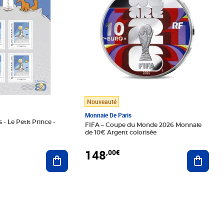
Nouveauté
Monnaie De Paris
 - Le Petit Prince -
FIFA – Coupe du Monde 2026 Monnaie
de 10€ Argent colorisée
148
,00€
Ajouter au panier
Ajoute