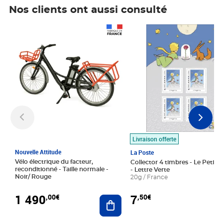
Nos clients ont aussi consulté
Prix 1 490,00€
Prix 7,50€
Livraison offerte
Nouvelle Attitude
La Poste
Vélo électrique du facteur,
Collector 4 timbres - Le Petit P
reconditionné - Taille normale -
- Lettre Verte
Noir/ Rouge
20g / France
1 490
7
,00€
,50€
Ajouter au panier