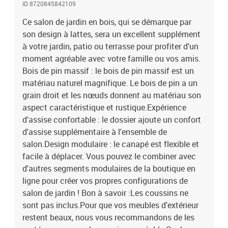
ID 8720845842109
blancMatériau : bois de pin massifMatériau des lattes :
contreplaquéDimensions du canapé d'angle : 61 x 61 x 62 cm (L x l
Ce salon de jardin en bois, qui se démarque par
x H)Dimensions du canapé central : 61 x 61 x 62 cm (L x l x
son design à lattes, sera un excellent supplément
H)Dimensions du repose-pied/de la table basse de jardin : 61 x
à votre jardin, patio ou terrasse pour profiter d'un
60,5 x 30 cm (L x l x H)Capacité de charge maximale (par siège) :
moment agréable avec votre famille ou vos amis.
110 kgL'assemblage est requisLa livraison contient :2 x canapé
Bois de pin massif : le bois de pin massif est un
d'angle2 x canapé central3 x repose-pieds/table basse de jardin
matériau naturel magnifique. Le bois de pin a un
grain droit et les nœuds donnent au matériau son
aspect caractéristique et rustique.Expérience
d'assise confortable : le dossier ajoute un confort
d'assise supplémentaire à l'ensemble de
salon.Design modulaire : le canapé est flexible et
facile à déplacer. Vous pouvez le combiner avec
d'autres segments modulaires de la boutique en
ligne pour créer vos propres configurations de
salon de jardin ! Bon à savoir :Les coussins ne
sont pas inclus.Pour que vos meubles d'extérieur
restent beaux, nous vous recommandons de les