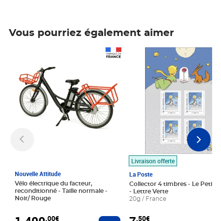
Vous pourriez également aimer
Prix 1 490,00€
Prix 7,50€
Livraison offerte
Nouvelle Attitude
La Poste
Vélo électrique du facteur,
Collector 4 timbres - Le Petit P
reconditionné - Taille normale -
- Lettre Verte
Noir/ Rouge
20g / France
1 490
,00€
,50€
Ajouter au panier