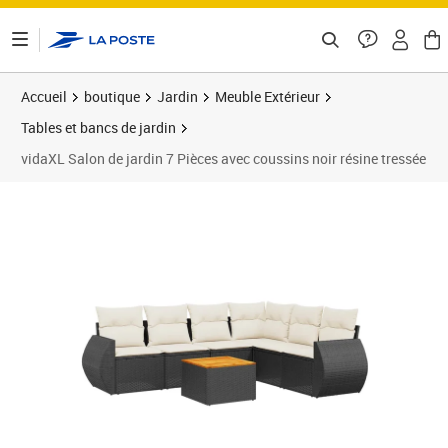
ontenu de la page
Accueil
boutique
Jardin
Meuble Extérieur
Tables et bancs de jardin
vidaXL Salon de jardin 7 Pièces avec coussins noir résine tressée
Prix 456,99€
Prix 4