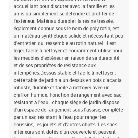
enduit de poudreDimensions : 70 x 62 x 69 cm (l x P x H)Dimension
accueillant pour discuter avec la famille et les
du siège : 55 x 55 cm (l x P)Hauteur du siège à partir du sol : 37
amis ou simplement se détendre et profiter de
cmHauteur des accoudoirs à partir du sol : 55 cmTable :Couleur :
l'extérieur. Matériau durable : la résine tressée,
noirMatériau : résine tressée, acier enduit de poudre, bois d'acacia
également connue sous le nom de poly rotin, est
massif avec finition à l'huileDimensions : 55 x 55 x 37 cm (L x l x
un matériau synthétique solide et nécessitant peu
H)Coussin :Couleur : blanc crème Matériau de la couverture : tissu
(100 % polyester)Matériau de remplissage du coussin de siège :
d'entretien qui ressemble au rotin naturel. Il est
mousseMatériau de remplissage du coussin de dossier : fibre de
léger, facile à nettoyer et couramment utilisé pour
cotonDimensions du coussin de siège : 55 x 55 x 3 cm (l x P x
les meubles d'extérieur en raison de sa durabilité
é)Dimensions du coussin de dossier : 55 x 45 x 13 cm (L x l x é)La
et de ses propriétés de résistance aux
livraison contient :1 x siège d'angle avec fonction de rangement et
intempéries.Dessus stable et facile à nettoyer :
sac résistant à l'eau3 x siège central incluant une fonction de
cette table de jardin a un dessus en bois d'acacia
rangement avec un sac résistant à l'eau2 x canapé d'accoudoir
robuste, durable et facile à nettoyer avec un
avec fonction de rangement et sac résistant à l'eau1 x table de
jardin7 x coussin de dossier6 x coussin de siège
chiffon humide. Fonction de rangement avec sac
résistant à l'eau : chaque siège de jardin dispose
d'un espace de rangement sous l'assise, complété
par un sac résistant à l'eau pour ranger les
coussins, les jouets et d'autres objets. Les sacs
intérieurs sont dotés d'un couvercle et peuvent