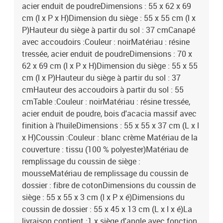
acier enduit de poudreDimensions : 55 x 62 x 69
cm (l x P x H)Dimension du siège : 55 x 55 cm (l x
P)Hauteur du siège à partir du sol : 37 cmCanapé
avec accoudoirs :Couleur : noirMatériau : résine
tressée, acier enduit de poudreDimensions : 70 x
62 x 69 cm (l x P x H)Dimension du siège : 55 x 55
cm (l x P)Hauteur du siège à partir du sol : 37
cmHauteur des accoudoirs à partir du sol : 55
cmTable :Couleur : noirMatériau : résine tressée,
acier enduit de poudre, bois d'acacia massif avec
finition à l'huileDimensions : 55 x 55 x 37 cm (L x l
x H)Coussin :Couleur : blanc crème Matériau de la
couverture : tissu (100 % polyester)Matériau de
remplissage du coussin de siège :
mousseMatériau de remplissage du coussin de
dossier : fibre de cotonDimensions du coussin de
siège : 55 x 55 x 3 cm (l x P x é)Dimensions du
coussin de dossier : 55 x 45 x 13 cm (L x l x é)La
livraison contient :1 x siège d'angle avec fonction