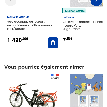
Livraison offerte
Nouvelle Attitude
La Poste
Vélo électrique du facteur,
Collector 4 timbres - Le Petit P
reconditionné - Taille normale -
- Lettre Verte
Noir/ Rouge
20g / France
1 490
7
,00€
,50€
Ajouter au panier
Vous pourriez également aimer
Prix 1 490,00€
Prix 7,50€