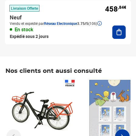
458
,84€
Livraison Offerte
Neuf
Vendu et expédié par
Réseau Electronique
3.75/5
(106)
Ajouter
En stock
Expédié sous 2 jours
Nos clients ont aussi consulté
Prix 1 490,00€
Prix 7,50€