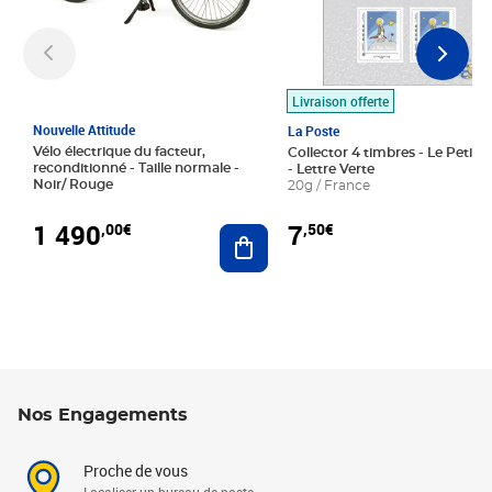
Livraison offerte
Nouvelle Attitude
La Poste
Vélo électrique du facteur,
Collector 4 timbres - Le Petit P
reconditionné - Taille normale -
- Lettre Verte
Noir/ Rouge
20g / France
1 490
7
,00€
,50€
Ajouter au panier
Nos Engagements
Proche de vous