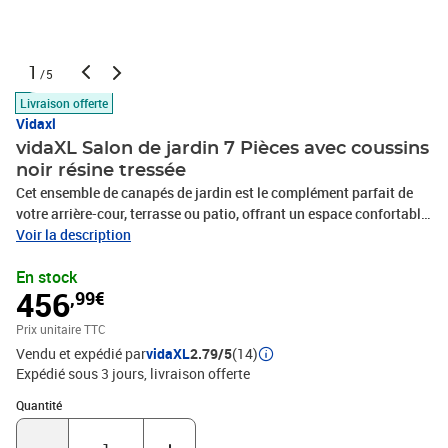
1
/5
Livraison offerte
Vidaxl
vidaXL Salon de jardin 7 Pièces avec coussins
noir résine tressée
Cet ensemble de canapés de jardin est le complément parfait de
votre arrière-cour, terrasse ou patio, offrant un espace confortable
et accueillant pour discuter avec la famille et les amis ou
Voir la description
simplement se détendre et profiter de l'extérieur. Matériau durable :
En stock
la résine tressée, également connue sous le nom de poly rotin, est
456
,99€
un matériau synthétique solide et nécessitant peu d'entretien qui
ressemble au rotin naturel. Il est léger, facile à nettoyer et
Prix unitaire TTC
couramment utilisé pour les meubles d'extérieur en raison de sa
Vendu et expédié par
vidaXL
2.79/5
(14)
durabilité et de ses propriétés de résistance aux
Expédié sous 3 jours
livraison offerte
intempéries.Dessus stable et facile à nettoyer : cette table de
jardin a un dessus en bois d'acacia robuste, durable et facile à
Quantité : 1
Quantité
nettoyer avec un chiffon humide. Fonction de rangement avec sac
résistant à l'eau : chaque siège de jardin dispose d'un espace de