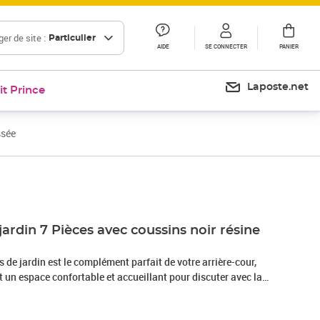
er de site :
Particulier
AIDE
SE CONNECTER
PANIER
Laposte.net
it Prince
ssée
Prix 513,99€
jardin 7 Pièces avec coussins noir résine
de jardin est le complément parfait de votre arrière-cour,
nt un espace confortable et accueillant pour discuter avec la
mplement se détendre et profiter de l'extérieur. Matériau
sée, également connue sous le nom de poly rotin, est un