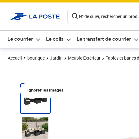
ontenu de la page
N° de suivi, rechercher un produi
Le courrier
Le colis
Le transfert de courrier
Accueil
boutique
Jardin
Meuble Extérieur
Tables et bancs d
Ignorer les images