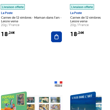
Livraison offerte
Livraison offerte
La Poste
La Poste
Carnet de 12 timbres - Maman dans l'art -
Carnet de 12 timbres - Le bl
Lettre verte
Lettre verte
20g / France
20g / France
18
18
,24€
,24€
r au panier
Ajouter au panier
Prix 18,24€
Prix 18,24€