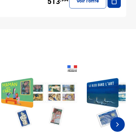
513
Voir l'offre
Prix 18,24€
Prix 18,24€