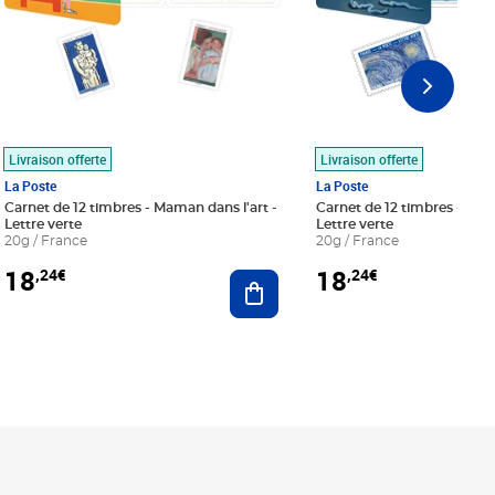
Livraison offerte
Livraison offerte
La Poste
La Poste
Carnet de 12 timbres - Maman dans l'art -
Carnet de 12 timbres - Le bl
Lettre verte
Lettre verte
20g / France
20g / France
18
18
,24€
,24€
r au panier
Ajouter au panier