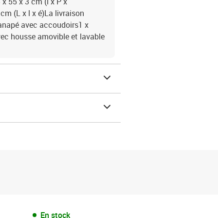
x 55 x 3 cm (l x P x
m (L x l x é)La livraison
 canapé avec accoudoirs1 x
vec housse amovible et lavable
En stock