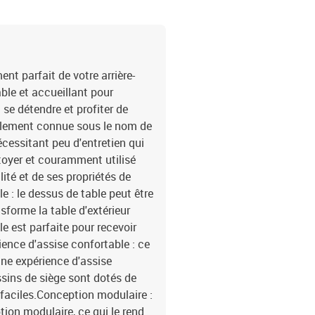
cmHauteur des accoudoirs
cmTable :Couleur : noirM
massif avec finition à l
:Couleur : blanc crèmeMa
remplissage du coussin 
t parfait de votre arrière-
dossier : fibre de cotonD
able et accueillant pour
é)Dimensions du coussin d
 se détendre et profiter de
x canapé d'angle3 x sièg
également connue sous le nom de
dossier6 x coussin de s
écessitant peu d'entretien qui
ettoyer et couramment utilisé
lité et de ses propriétés de
e : le dessus de table peut être
nsforme la table d'extérieur
le est parfaite pour recevoir
rience d'assise confortable : ce
 une expérience d'assise
sins de siège sont dotés de
faciles.Conception modulaire :
ion modulaire, ce qui le rend