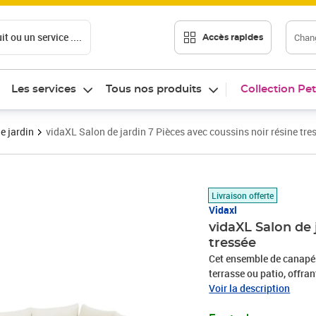
t ou un service ....
Chang
Accès rapides
Les services
Tous nos produits
Collection Pet
e jardin
vidaXL Salon de jardin 7 Pièces avec coussins noir résine tre
Prix barré 550,99 €
Prix 513,89€
Livraison offerte
Vidaxl
vidaXL Salon de 
tressée
Cet ensemble de canapés 
terrasse ou patio, offra
famille et les amis ou si
Voir la description
durable : la résine tres