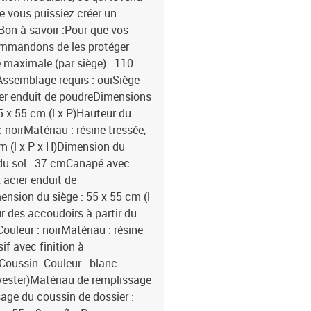
ue vous puissiez créer un
Bon à savoir :Pour que vos
commandons de les protéger
maximale (par siège) : 110
Assemblage requis : ouiSiège
acier enduit de poudreDimensions
55 x 55 cm (l x P)Hauteur du
: noirMatériau : résine tressée,
m (l x P x H)Dimension du
r du sol : 37 cmCanapé avec
, acier enduit de
ension du siège : 55 x 55 cm (l
r des accoudoirs à partir du
ouleur : noirMatériau : résine
if avec finition à
)Coussin :Couleur : blanc
lyester)Matériau de remplissage
age du coussin de dossier :