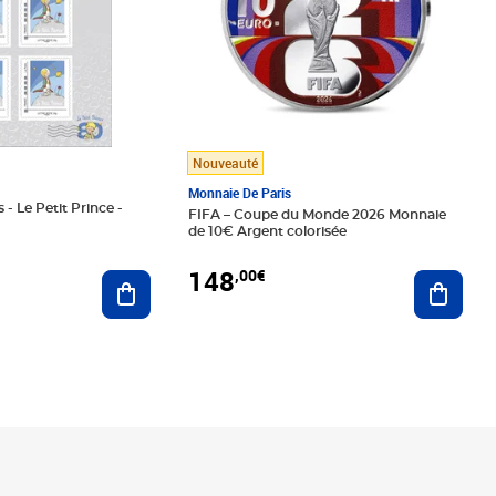
Nouveauté
Monnaie De Paris
 - Le Petit Prince -
FIFA – Coupe du Monde 2026 Monnaie
de 10€ Argent colorisée
148
,00€
Ajouter au panier
Ajoute