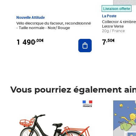
Livraison offerte
La Poste
Nouvelle Attitude
Collector 4 timbres
Vélo électrique du facteur, reconditionné
Lettre Verte
- Taille normale - Noir/ Rouge
20g / France
1 490
7
,00€
,50€
Ajouter au panier
Vous pourriez également ai
Prix 1 490,00€
Prix 7,50€