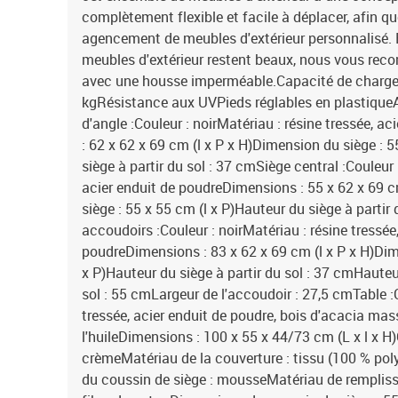
complètement flexible et facile à déplacer, afin q
agencement de meubles d'extérieur personnalisé. 
meubles d'extérieur restent beaux, nous vous re
avec une housse imperméable.Capacité de charge 
kgRésistance aux UVPieds réglables en plastique
d'angle :Couleur : noirMatériau : résine tressée, 
: 62 x 62 x 69 cm (l x P x H)Dimension du siège : 
siège à partir du sol : 37 cmSiège central :Couleur 
acier enduit de poudreDimensions : 55 x 62 x 69 c
siège : 55 x 55 cm (l x P)Hauteur du siège à parti
accoudoirs :Couleur : noirMatériau : résine tressée
poudreDimensions : 83 x 62 x 69 cm (l x P x H)Dim
x P)Hauteur du siège à partir du sol : 37 cmHauteu
sol : 55 cmLargeur de l'accoudoir : 27,5 cmTable :C
tressée, acier enduit de poudre, bois d'acacia mass
l'huileDimensions : 100 x 55 x 44/73 cm (L x l x H
crèmeMatériau de la couverture : tissu (100 % po
du coussin de siège : mousseMatériau de rempliss