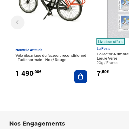
Livraison offerte
La Poste
Nouvelle Attitude
Collector 4 timbres
Vélo électrique du facteur, reconditionné
Lettre Verte
- Taille normale - Noir/ Rouge
20g / France
1 490
7
,00€
,50€
Ajouter au panier
Nos Engagements