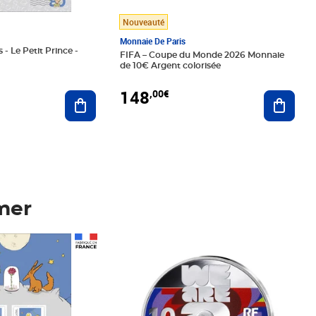
Nouveauté
Monnaie De Paris
 - Le Petit Prince -
FIFA – Coupe du Monde 2026 Monnaie
de 10€ Argent colorisée
148
,00€
Ajouter au panier
Ajoute
mer
Prix 148,00€