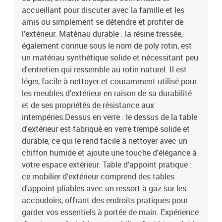
du sol : 37 cmHauteur des accoudoirs à partir du sol : 55
accueillant pour discuter avec la famille et les
cmDimensions de la table d'appoint : 25 x 23 cm (L x l)Table
amis ou simplement se détendre et profiter de
:Couleur : noirMatériau : résine tressée, acier enduit de poudre,
l'extérieur. Matériau durable : la résine tressée,
verre trempéDimensions : 55 x 55 x 37 cm (L x l x H)Coussin
également connue sous le nom de poly rotin, est
:Couleur : noir Matériau de la couverture : tissu (100 %
un matériau synthétique solide et nécessitant peu
polyester)Matériau de remplissage du coussin de siège :
mousseMatériau de remplissage du coussin de dossier : fibre de
d'entretien qui ressemble au rotin naturel. Il est
cotonDimensions du coussin de siège : 55 x 55 x 3 cm (l x P x
léger, facile à nettoyer et couramment utilisé pour
é)Dimensions du coussin de dossier : 55 x 45 x 13 cm (L x l x é)La
les meubles d'extérieur en raison de sa durabilité
livraison contient :1 x canapé d'angle3 x siège central2 x canapé
et de ses propriétés de résistance aux
avec accoudoirs1 x table de jardin7 x coussin de dossier6 x
intempéries.Dessus en verre : le dessus de la table
coussin de siège avec housse amovible et lavable
d'extérieur est fabriqué en verre trempé solide et
durable, ce qui le rend facile à nettoyer avec un
chiffon humide et ajoute une touche d'élégance à
votre espace extérieur. Table d'appoint pratique :
ce mobilier d'extérieur comprend des tables
d'appoint pliables avec un ressort à gaz sur les
accoudoirs, offrant des endroits pratiques pour
garder vos essentiels à portée de main. Expérience