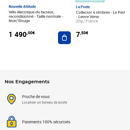
Nouvelle Attitude
La Poste
Vélo électrique du facteur,
Collector 4 timbres - Le Petit P
reconditionné - Taille normale -
- Lettre Verte
Noir/ Rouge
20g / France
1 490
7
,00€
,50€
Ajouter au panier
Nos Engagements
Proche de vous
Localiser un bureau de poste
Paiements 100% sécurisés