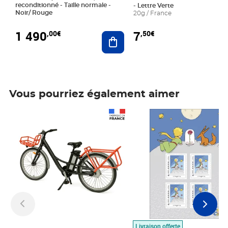
reconditionné - Taille normale -
- Lettre Verte
Noir/ Rouge
20g / France
1 490
7
,00€
,50€
Ajouter au panier
Vous pourriez également aimer
Prix 1 490,00€
Prix 7,50€
Livraison offerte