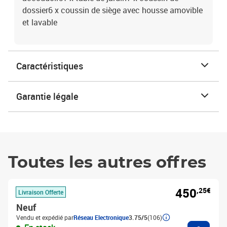
dossier6 x coussin de siège avec housse amovible
et lavable
Caractéristiques
Garantie légale
Toutes les autres offres
450
,25€
Livraison Offerte
Neuf
Vendu et expédié par
Réseau Electronique
3.75/5
(106)
Ajouter