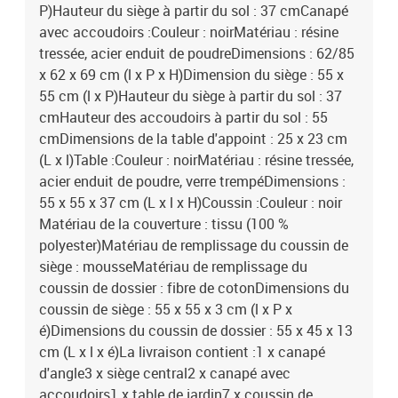
P)Hauteur du siège à partir du sol : 37 cmCanapé
avec accoudoirs :Couleur : noirMatériau : résine
tressée, acier enduit de poudreDimensions : 62/85
x 62 x 69 cm (l x P x H)Dimension du siège : 55 x
55 cm (l x P)Hauteur du siège à partir du sol : 37
cmHauteur des accoudoirs à partir du sol : 55
cmDimensions de la table d'appoint : 25 x 23 cm
(L x l)Table :Couleur : noirMatériau : résine tressée,
acier enduit de poudre, verre trempéDimensions :
55 x 55 x 37 cm (L x l x H)Coussin :Couleur : noir
Matériau de la couverture : tissu (100 %
polyester)Matériau de remplissage du coussin de
siège : mousseMatériau de remplissage du
coussin de dossier : fibre de cotonDimensions du
coussin de siège : 55 x 55 x 3 cm (l x P x
é)Dimensions du coussin de dossier : 55 x 45 x 13
cm (L x l x é)La livraison contient :1 x canapé
d'angle3 x siège central2 x canapé avec
accoudoirs1 x table de jardin7 x coussin de