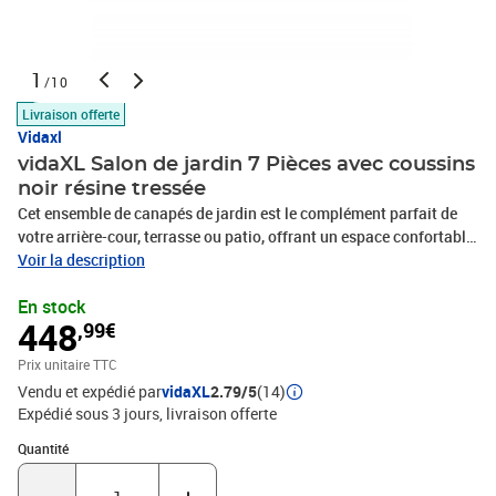
1
/10
Livraison offerte
Vidaxl
vidaXL Salon de jardin 7 Pièces avec coussins
noir résine tressée
Cet ensemble de canapés de jardin est le complément parfait de
votre arrière-cour, terrasse ou patio, offrant un espace confortable
et accueillant pour discuter avec la famille et les amis ou
Voir la description
simplement se détendre et profiter de l'extérieur. Matériau durable :
En stock
la résine tressée, également connue sous le nom de poly rotin, est
448
,99€
un matériau synthétique solide et nécessitant peu d'entretien qui
ressemble au rotin naturel. Il est léger, facile à nettoyer et
Prix unitaire TTC
couramment utilisé pour les meubles d'extérieur en raison de sa
Vendu et expédié par
vidaXL
2.79/5
(14)
durabilité et de ses propriétés de résistance aux
Expédié sous 3 jours
livraison offerte
intempéries.Dessus en verre : le dessus de la table d'extérieur est
fabriqué en verre trempé solide et durable, ce qui le rend facile à
Quantité : 1
Quantité
nettoyer avec un chiffon humide et ajoute une touche d'élégance à
votre espace extérieur. Table d'appoint pratique : ce mobilier