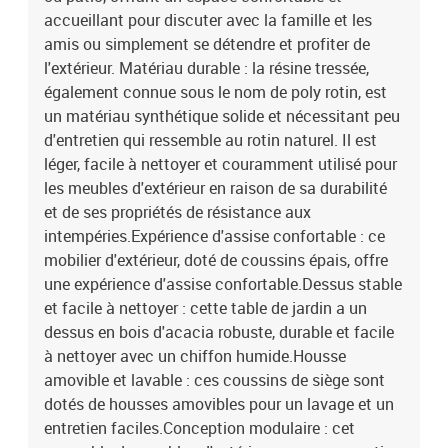
marronMatériau : résine tressée, acier enduit de poudre, bois
accueillant pour discuter avec la famille et les
d'acacia massif avec finition à l'huileDimensions : 55 x 55 x 37 cm
amis ou simplement se détendre et profiter de
(L x l x H)Coussin :Couleur : blanc crèmeMatériau de la couverture
l'extérieur. Matériau durable : la résine tressée,
: tissu (100 % polyester)Matériau de remplissage du coussin de
également connue sous le nom de poly rotin, est
siège : mousseMatériau de remplissage du coussin de dossier :
un matériau synthétique solide et nécessitant peu
fibre de cotonDimensions du coussin de siège : 55 x 55 x 3 cm (l x
P x é)Dimensions du coussin de dossier : 55 x 45 x 13 cm (L x l x
d'entretien qui ressemble au rotin naturel. Il est
é)La livraison contient :1 x table de jardin2 x canapé avec
léger, facile à nettoyer et couramment utilisé pour
accoudoirs1 x canapé d'angle3 x canapé de centre7 x coussin de
les meubles d'extérieur en raison de sa durabilité
dossier6 x coussin de siège avec housse amovible et lavable
et de ses propriétés de résistance aux
intempéries.Expérience d'assise confortable : ce
mobilier d'extérieur, doté de coussins épais, offre
une expérience d'assise confortable.Dessus stable
et facile à nettoyer : cette table de jardin a un
dessus en bois d'acacia robuste, durable et facile
à nettoyer avec un chiffon humide.Housse
amovible et lavable : ces coussins de siège sont
dotés de housses amovibles pour un lavage et un
entretien faciles.Conception modulaire : cet