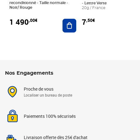
reconditionné - Taille normale -
- Lettre Verte
Noir/ Rouge
20g / France
1 490
7
,00€
,50€
Ajouter au panier
Nos Engagements
Proche de vous
Localiser un bureau de poste
Paiements 100% sécurisés
Livraison offerte dès 25€ d'achat