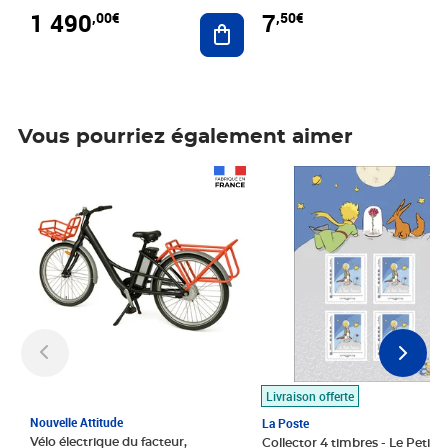
1 490
7
,00€
,50€
Ajouter au panier
Vous pourriez également aimer
Prix 1 490,00€
Prix 7,50€
Livraison offerte
Nouvelle Attitude
La Poste
Vélo électrique du facteur,
Collector 4 timbres - Le Petit P