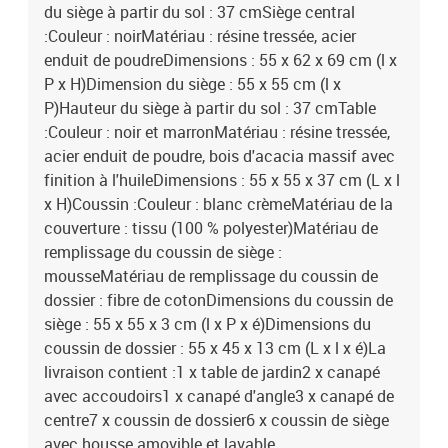
du siège à partir du sol : 37 cmSiège central
:Couleur : noirMatériau : résine tressée, acier
enduit de poudreDimensions : 55 x 62 x 69 cm (l x
P x H)Dimension du siège : 55 x 55 cm (l x
P)Hauteur du siège à partir du sol : 37 cmTable
:Couleur : noir et marronMatériau : résine tressée,
acier enduit de poudre, bois d'acacia massif avec
finition à l'huileDimensions : 55 x 55 x 37 cm (L x l
x H)Coussin :Couleur : blanc crèmeMatériau de la
couverture : tissu (100 % polyester)Matériau de
remplissage du coussin de siège :
mousseMatériau de remplissage du coussin de
dossier : fibre de cotonDimensions du coussin de
siège : 55 x 55 x 3 cm (l x P x é)Dimensions du
coussin de dossier : 55 x 45 x 13 cm (L x l x é)La
livraison contient :1 x table de jardin2 x canapé
avec accoudoirs1 x canapé d'angle3 x canapé de
centre7 x coussin de dossier6 x coussin de siège
avec housse amovible et lavable