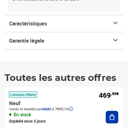
Caractéristiques
Garantie légale
Toutes les autres offres
469
,99€
Livraison Offerte
Neuf
Vendu et expédié par
vidaXL
2.79/5
(14)
Ajouter
En stock
Expédié sous 3 jours