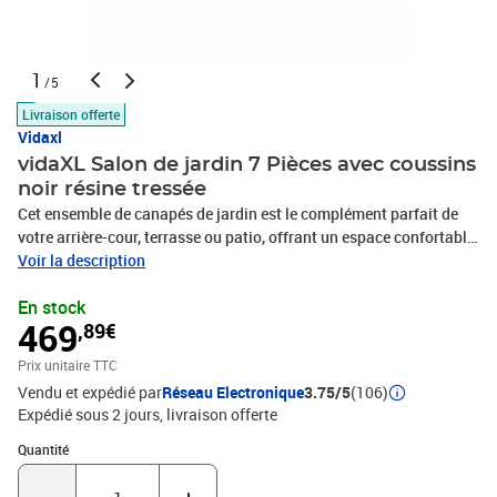
1
/5
Livraison offerte
Vidaxl
vidaXL Salon de jardin 7 Pièces avec coussins
noir résine tressée
Cet ensemble de canapés de jardin est le complément parfait de
votre arrière-cour, terrasse ou patio, offrant un espace confortable
et accueillant pour discuter avec la famille et les amis ou
Voir la description
simplement se détendre et profiter de l'extérieur. Matériau durable :
En stock
la résine tressée, également connue sous le nom de poly rotin, est
469
,89€
un matériau synthétique solide et nécessitant peu d'entretien qui
ressemble au rotin naturel. Il est léger, facile à nettoyer et
Prix unitaire TTC
couramment utilisé pour les meubles d'extérieur en raison de sa
Vendu et expédié par
Réseau Electronique
3.75/5
(106)
durabilité et de ses propriétés de résistance aux
Expédié sous 2 jours
livraison offerte
intempéries.Expérience d'assise confortable : ce mobilier
d'extérieur, doté de coussins épais, offre une expérience d'assise
Quantité : 1
Quantité
confortable.Dessus stable et facile à nettoyer : cette table de
jardin a un dessus en bois d'acacia robuste, durable et facile à