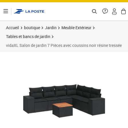
ontenu de la page
Accueil
boutique
Jardin
Meuble Extérieur
Tables et bancs de jardin
vidaXL Salon de jardin 7 Pièces avec coussins noir résine tressée
Prix 506,99€
Prix 5