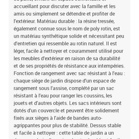
(l x P x H)Dimension du siège : 55 x 55 cm (l x P)Hauteur du siège à
accueillant pour discuter avec la famille et les
partir du sol : 37 cmHauteur des accoudoirs à partir du sol : 55
amis ou simplement se détendre et profiter de
cmTable :Couleur : noirMatériau : résine tressée, acier enduit de
l'extérieur. Matériau durable : la résine tressée,
poudre, bois d'acacia massif avec finition à l'huileDimensions : 55
également connue sous le nom de poly rotin, est
x 55 x 37 cm (L x l x H)Coussin :Couleur : noirMatériau de la
un matériau synthétique solide et nécessitant peu
couverture : tissu (100 % polyester)Matériau de remplissage du
coussin de siège : mousseMatériau de remplissage du coussin de
d'entretien qui ressemble au rotin naturel. Il est
dossier : fibre de cotonDimensions du coussin de siège : 55 x 55 x
léger, facile à nettoyer et couramment utilisé pour
3 cm (l x P x é)Dimensions du coussin de dossier : 55 x 45 x 13 cm
les meubles d'extérieur en raison de sa durabilité
(L x l x é)La livraison contient :1 x siège d'angle avec fonction de
et de ses propriétés de résistance aux intempéries.
rangement et sac résistant à l'eau3 x siège central incluant une
Fonction de rangement avec sac résistant à l'eau :
fonction de rangement avec un sac résistant à l'eau2 x canapé
chaque siège de jardin dispose d'un espace de
d'accoudoir avec fonction de rangement et sac résistant à l'eau1 x
rangement sous l'assise, complété par un sac
table de jardin7 x coussin de dossier6 x coussin de siège avec
housse amovible et lavable
résistant à l'eau pour ranger les coussins, les
jouets et d'autres objets. Les sacs intérieurs sont
dotés d'un couvercle et peuvent être solidement
fixés aux sièges à l'aide de bandes auto-
agrippantes pour plus de stabilité. Dessus stable
et facile à nettoyer : cette table de jardin a un