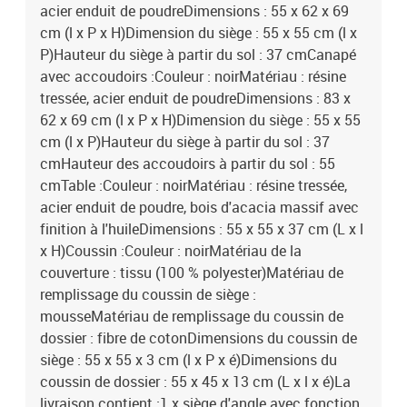
acier enduit de poudreDimensions : 55 x 62 x 69
cm (l x P x H)Dimension du siège : 55 x 55 cm (l x
P)Hauteur du siège à partir du sol : 37 cmCanapé
avec accoudoirs :Couleur : noirMatériau : résine
tressée, acier enduit de poudreDimensions : 83 x
62 x 69 cm (l x P x H)Dimension du siège : 55 x 55
cm (l x P)Hauteur du siège à partir du sol : 37
cmHauteur des accoudoirs à partir du sol : 55
cmTable :Couleur : noirMatériau : résine tressée,
acier enduit de poudre, bois d'acacia massif avec
finition à l'huileDimensions : 55 x 55 x 37 cm (L x l
x H)Coussin :Couleur : noirMatériau de la
couverture : tissu (100 % polyester)Matériau de
remplissage du coussin de siège :
mousseMatériau de remplissage du coussin de
dossier : fibre de cotonDimensions du coussin de
siège : 55 x 55 x 3 cm (l x P x é)Dimensions du
coussin de dossier : 55 x 45 x 13 cm (L x l x é)La
livraison contient :1 x siège d'angle avec fonction