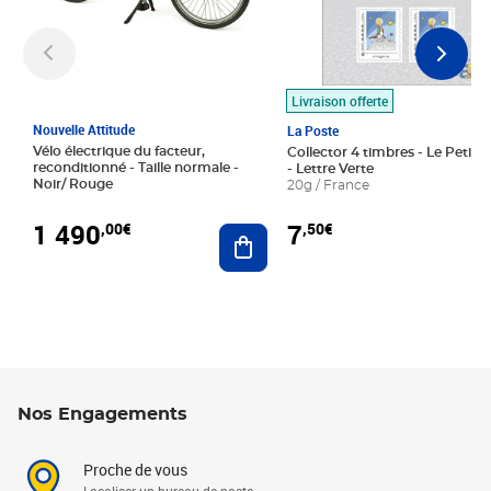
Livraison offerte
Nouvelle Attitude
La Poste
Vélo électrique du facteur,
Collector 4 timbres - Le Petit P
reconditionné - Taille normale -
- Lettre Verte
Noir/ Rouge
20g / France
1 490
7
,00€
,50€
Ajouter au panier
Nos Engagements
Proche de vous