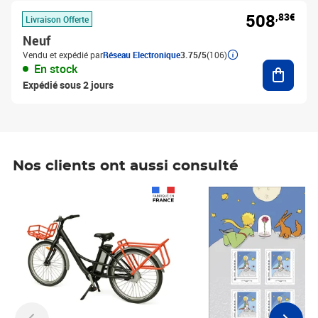
508
,83€
Livraison Offerte
Neuf
Vendu et expédié par
Réseau Electronique
3.75/5
(106)
Ajouter
En stock
Expédié sous 2 jours
Nos clients ont aussi consulté
Prix 1 490,00€
Prix 7,50€