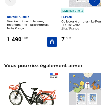
Livraison offerte
Nouvelle Attitude
La Poste
Vélo électrique du facteur,
Collector 4 timbres - Le Petit P
reconditionné - Taille normale -
- Lettre Verte
Noir/ Rouge
20g / France
1 490
7
,00€
,50€
Ajouter au panier
Vous pourriez également aimer
Prix 1 490,00€
Prix 7,50€