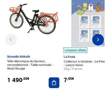
Livraison offerte
Nouvelle Attitude
La Poste
Vélo électrique du facteur,
Collector 4 timbres - Le Petit P
reconditionné - Taille normale -
- Lettre Verte
Noir/ Rouge
20g / France
1 490
7
,00€
,50€
Ajouter au panier