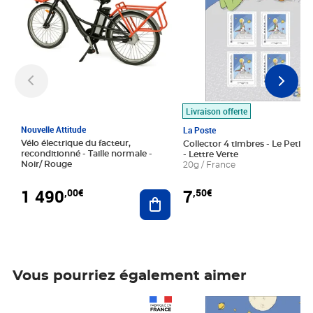
Livraison offerte
Nouvelle Attitude
La Poste
Vélo électrique du facteur,
Collector 4 timbres - Le Petit P
reconditionné - Taille normale -
- Lettre Verte
Noir/ Rouge
20g / France
1 490
7
,00€
,50€
Ajouter au panier
Vous pourriez également aimer
Prix 1 490,00€
Prix 7,50€