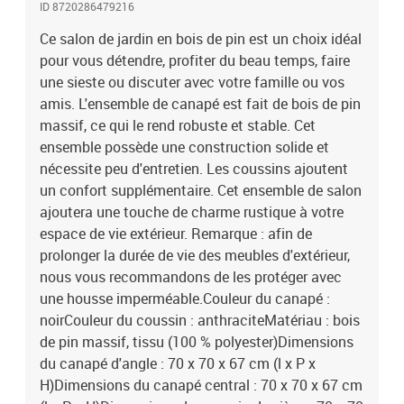
ID 8720286479216
é)Dimensions du coussin de dossier : 70 x 40 x 8 cm (L x l x
é)L'assemblage est requisLa livraison contient :3 x canapé
Ce salon de jardin en bois de pin est un choix idéal
d'angle4 x canapé central7 x coussin de siège10 x coussin de
pour vous détendre, profiter du beau temps, faire
dossier
une sieste ou discuter avec votre famille ou vos
amis. L'ensemble de canapé est fait de bois de pin
massif, ce qui le rend robuste et stable. Cet
ensemble possède une construction solide et
nécessite peu d'entretien. Les coussins ajoutent
un confort supplémentaire. Cet ensemble de salon
ajoutera une touche de charme rustique à votre
espace de vie extérieur. Remarque : afin de
prolonger la durée de vie des meubles d'extérieur,
nous vous recommandons de les protéger avec
une housse imperméable.Couleur du canapé :
noirCouleur du coussin : anthraciteMatériau : bois
de pin massif, tissu (100 % polyester)Dimensions
du canapé d'angle : 70 x 70 x 67 cm (l x P x
H)Dimensions du canapé central : 70 x 70 x 67 cm