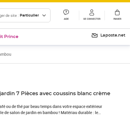
er de site :
Particulier
AIDE
SE CONNECTER
PANIER
Laposte.net
it Prince
bambou
Prix 689,99€
jardin 7 Pièces avec coussins blanc crème
afé ou de thé par beau temps dans votre espace extérieur
e de salon de jardin en bambou ! Matériau durable : le
a flexibilité et sa dureté. Les meubles en bambou sont une
s voulez des meubles d'extérieur solides fabriqués à partir