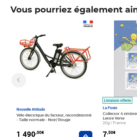
Vous pourriez également ai
Prix 1 490,00€
Prix 7,50€
Livraison offerte
La Poste
Nouvelle Attitude
Collector 4 timbres
Vélo électrique du facteur, reconditionné
Lettre Verte
- Taille normale - Noir/ Rouge
20g / France
1 490
7
,00€
,50€
Ajouter au panier