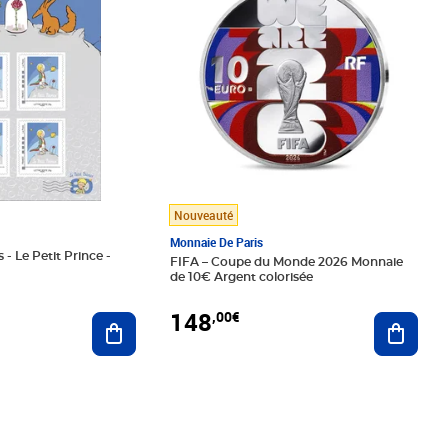
Nouveauté
Monnaie De Paris
 - Le Petit Prince -
FIFA – Coupe du Monde 2026 Monnaie
de 10€ Argent colorisée
148
,00€
Ajouter au panier
Ajoute