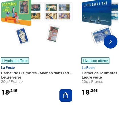
Livraison offerte
Livraison offerte
La Poste
La Poste
Carnet de 12 timbres - Maman dans l'art -
Carnet de 12 timbres - Le bl
Lettre verte
Lettre verte
20g / France
20g / France
18
18
,24€
,24€
r au panier
Ajouter au panier