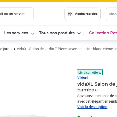
t ou un service ....
Chang
Accès rapides
Les services
Tous nos produits
Collection Pet
e jardin
vidaXL Salon de jardin 7 Pièces avec coussins blanc crème 
Prix barré 753,99 €
Prix 689,89€
Livraison offerte
Vidaxl
vidaXL Salon de 
bambou
Savourez une tasse de c
avec cet élégant ensembl
bambou est connu pour s
Voir la description
bonne option lorsque vou