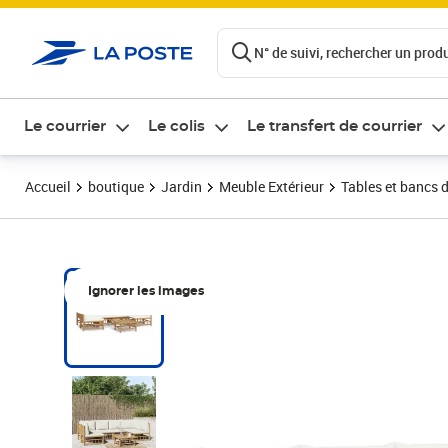
ontenu de la page
N° de suivi, rechercher un produi
Le courrier
Le colis
Le transfert de courrier
Accueil
boutique
Jardin
Meuble Extérieur
Tables et bancs d
Ignorer les images