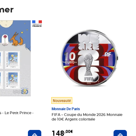
mer
Prix 148,00€
Nouveauté
Monnaie De Paris
 - Le Petit Prince -
FIFA – Coupe du Monde 2026 Monnaie
de 10€ Argent colorisée
148
,00€
Ajouter au panier
Ajoute