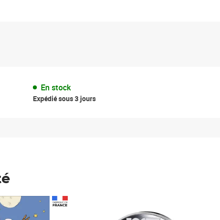
En stock
Expédié sous 3 jours
té
Prix 148,00€