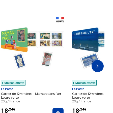
Prix 18,24€
Prix 18,24€
Livraison offerte
Livraison offerte
La Poste
La Poste
Carnet de 12 timbres - Maman dans l'art -
Carnet de 12 timbres - Le bl
Lettre verte
Lettre verte
20g / France
20g / France
18
18
,24€
,24€
r au panier
Ajouter au panier