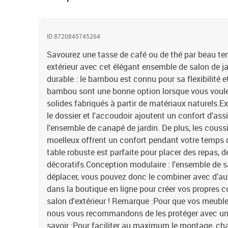
ID 8720845745264
Savourez une tasse de café ou de thé par beau t
extérieur avec cet élégant ensemble de salon de j
durable : le bambou est connu pour sa flexibilité 
bambou sont une bonne option lorsque vous voule
solides fabriqués à partir de matériaux naturels.Ex
le dossier et l'accoudoir ajoutent un confort d'as
l'ensemble de canapé de jardin. De plus, les coussi
moelleux offrent un confort pendant votre temps d'
table robuste est parfaite pour placer des repas, d
décoratifs.Conception modulaire : l'ensemble de sal
déplacer, vous pouvez donc le combiner avec d'a
dans la boutique en ligne pour créer vos propres 
salon d'extérieur ! Remarque :Pour que vos meubles
nous vous recommandons de les protéger avec u
savoir :Pour faciliter au maximum le montage, cha