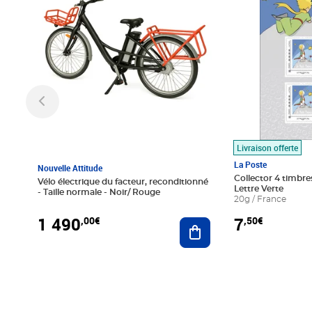
Livraison offerte
La Poste
Nouvelle Attitude
Collector 4 timbres
Vélo électrique du facteur, reconditionné
Lettre Verte
- Taille normale - Noir/ Rouge
20g / France
1 490
7
,00€
,50€
Ajouter au panier