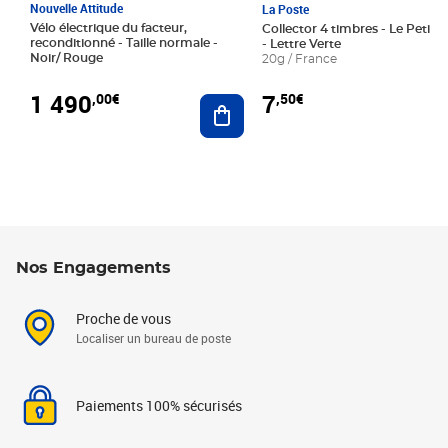
Nouvelle Attitude
La Poste
Vélo électrique du facteur,
Collector 4 timbres - Le Petit P
reconditionné - Taille normale -
- Lettre Verte
Noir/ Rouge
20g / France
1 490
7
,00€
,50€
Ajouter au panier
Nos Engagements
Proche de vous
Localiser un bureau de poste
Paiements 100% sécurisés