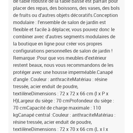
de table robuste de la table basse est parfait pour
cm (L x l) / 54 x 41 cm (L x l)L'assemblage est requisLa livraison
placer des repas, des boissons, des vases, des bols
contient :3 x canapé d'angle6 x coussin de siège9 x coussin de
de fruits ou d'autres objets décoratifs.Conception
dossier3 x canapé central1 x table
modulaire : l'ensemble de salon de jardin est
flexible et facile à déplacer, vous pouvez donc le
combiner avec d'autres segments modulaires de
la boutique en ligne pour créer vos propres
configurations personnelles de salon de jardin !
Remarque :Pour que vos meubles d'extérieur
restent beaux, nous vous recommandons de les
protéger avec une housse imperméable.Canapé
d'angle :Couleur : anthraciteMatériau : résine
tressée, acier enduit de poudre,
textilèneDimensions : 72 x 72 x 66 cm (l x P x
H)Largeur du siège : 70 cmProfondeur du siège :
70 cmCapacité de charge maximale : 110
kgCanapé central :Couleur : anthraciteMatériau :
résine tressée, acier enduit de poudre,
textilèneDimensions : 72 x 70 x 66 cm (L x l x