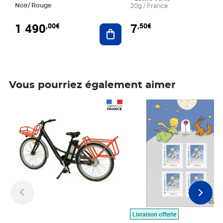
Noir/ Rouge
20g / France
1 490
7
,00€
,50€
Ajouter au panier
Vous pourriez également aimer
Prix 1 490,00€
Prix 7,50€
Livraison offerte