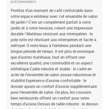
ID 8720845848972
vases, des bols de fruits ou d'autres objets décoratifs.Conception
modulaire : l'ensemble de salon de jardin est flexible et facile à
Profitez d'un moment de café confortable dans
déplacer, vous pouvez donc le combiner avec d'autres segments
votre espace extérieur avec cet ensemble de salon
modulaires de la boutique en ligne pour créer vos propres
de jardin ! C'est un complément parfait à votre
configurations personnelles de salon de jardin ! Remarque :Pour
jardin et à votre terrasse, créant une impression
que vos meubles d'extérieur restent beaux, nous vous
durable ! Matériau résistant aux intempéries : le
recommandons de les protéger avec une housse
poly rotin est résistant aux intempéries et facile à
imperméable.Canapé d'angle :Couleur : anthraciteMatériau :
nettoyer. Il reste beau à l'extérieur pendant une
résine tressée, acier enduit de poudre, textilèneDimensions : 72 x
72 x 66 cm (l x P x H)Largeur du siège : 70 cmProfondeur du siège :
longue période de temps. Il est plus économique
70 cmCapacité de charge maximale : 110 kgCanapé central
que d'autres matériaux, tout en offrant une
:Couleur : anthraciteMatériau : résine tressée, acier enduit de
excellente qualité, une commodité et un aspect
poudre, textilèneDimensions : 72 x 70 x 66 cm (L x l x H)Largeur du
esthétique.Cadre robuste et stable : le cadre en
siège : 70 cmProfondeur du siège : 70 cmCapacité de charge
acier de l'ensemble de salon assure robustesse et
maximale : 110 kgTable :Couleur : anthraciteMatériau : résine
stabilité.Expérience d'assise confortable : le
tressée, acier enduit de poudreDimensions : 70 x 70 x 34 cm (l x P x
dossier ajoute un confort d'assise supplémentaire
H)Capacité de charge maximale : 110 kgCoussin :Couleur du
coussin : beigeMatériau : tissu (100 % polyester)Matériau de
pour l'ensemble de salon. De plus, les coussins
remplissage du coussin de siège : mousseMatériau de remplissage
bien rembourrés offrent un confort pour votre
du coussin de dossier : coton PPDimensions du coussin de siège :
temps d'assise.Dessus de table robuste : le dessus
70 x 70 x 5 cm (l x P x é)Dimensions du coussin de dossier : 69 x 41