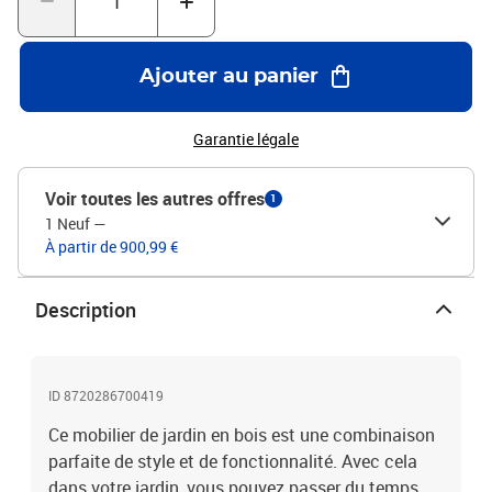
recommandons de les protéger avec une housse
imperméable.Couleur du coussin : crèmeMatériau : bois d'acacia
massif avec finition à l'huile, tissu (100 % polyester)Dimensions de
Ajouter au panier
la table : 65 x 65 x 35 cm L x l x H)Dimensions du canapé d'angle :
69 x 69 x 62,5 cm (l x P x H)Dimensions du canapé central : 65 x 69
x 62,5 cm (l x P x H)Résistance aux intempériesPour un usage
Garantie légale
extérieurL'assemblage est requisLa livraison contient :1 x table2 x
canapé d'angle4 x canapé central6 x coussin de siège8 x coussin
Voir toutes les autres offres
1
de dossier
1 Neuf
—
À partir de 900,99 €
Description
ID 8720286700419
Ce mobilier de jardin en bois est une combinaison
parfaite de style et de fonctionnalité. Avec cela
dans votre jardin, vous pouvez passer du temps