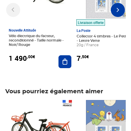
Livraison offerte
Nouvelle Attitude
La Poste
Vélo électrique du facteur,
Collector 4 timbres - Le Petit P
reconditionné - Taille normale -
- Lettre Verte
Noir/ Rouge
20g / France
1 490
7
,00€
,50€
Ajouter au panier
Vous pourriez également aimer
Prix 1 490,00€
Prix 7,50€