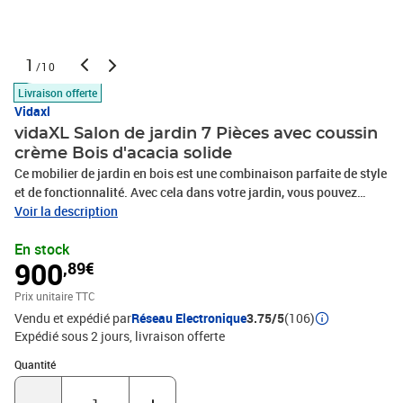
1
/10
Livraison offerte
Vidaxl
vidaXL Salon de jardin 7 Pièces avec coussin
crème Bois d'acacia solide
Ce mobilier de jardin en bois est une combinaison parfaite de style
et de fonctionnalité. Avec cela dans votre jardin, vous pouvez
passer du temps relaxant et apaisant avec votre famille et vos
Voir la description
amis. Doté d'un cadre en bois d'acacia massif, l'ensemble de
En stock
canapé est solide, robuste et durable; et sa finition à l'huile rend
900
,89€
l'ensemble de canapé adapté à une utilisation en extérieur. Les
coussins amovibles sont bien rembourrés, afin d'offrir un grand
Prix unitaire TTC
confort d'assise. Une table basse au design à lattes unique est
Vendu et expédié par
Réseau Electronique
3.75/5
(106)
également incluse. De plus, grâce à sa conception modulaire,
Expédié sous 2 jours
livraison offerte
toutes les pièces peuvent être arrangées et personnalisées selon
vos besoins. Cet ensemble de sièges d'extérieur sera sûrement le
Quantité : 1
Quantité
point de mire de votre jardin ou patio. Remarque : afin de
prolonger la durée de vie des meubles d'extérieur, nous vous