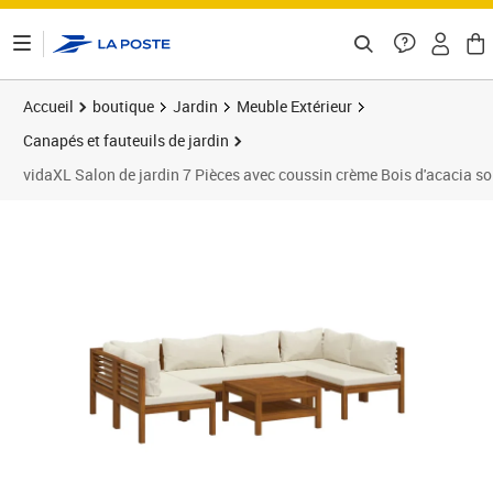
ontenu de la page
Accueil
boutique
Jardin
Meuble Extérieur
Canapés et fauteuils de jardin
vidaXL Salon de jardin 7 Pièces avec coussin crème Bois d'acacia so
Prix 900,89€
Prix 9