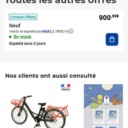
Toutes les autres offres
900
,99€
Livraison Offerte
Neuf
Vendu et expédié par
vidaXL
2.79/5
(14)
Ajouter
En stock
Expédié sous 3 jours
Nos clients ont aussi consulté
Prix 1 490,00€
Prix 7,50€