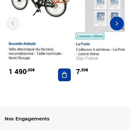
Livraison offerte
Nouvelle Attitude
La Poste
Vélo électrique du facteur,
Collector 4 timbres - Le Petit P
reconditionné - Taille normale -
- Lettre Verte
Noir/ Rouge
20g / France
1 490
7
,00€
,50€
Ajouter au panier
Nos Engagements