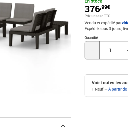
En stock
Le dossier et les coussi
376
,99€
coussins : anthraciteMat
P x H)Dimensions du banc
Prix unitaire TTC
cmL'assemblage est requi
Vendu et expédié par
vi
siège6 x coussin de doss
Expédié sous 3 jours
liv
Quantité : 1
Quantité
Voir toutes les au
1 Neuf
—
À partir de