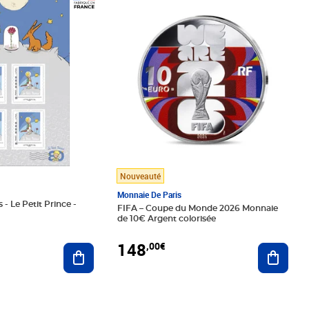
Prix 148,00€
Nouveauté
Monnaie De Paris
 - Le Petit Prince -
FIFA – Coupe du Monde 2026 Monnaie
de 10€ Argent colorisée
148
,00€
Ajouter au panier
Ajoute