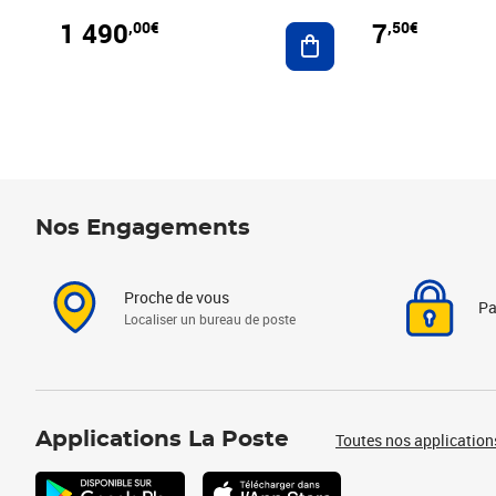
1 490
7
,00€
,50€
Ajouter au panier
Nos Engagements
Proche de vous
Pa
Localiser un bureau de poste
Applications La Poste
Toutes nos application