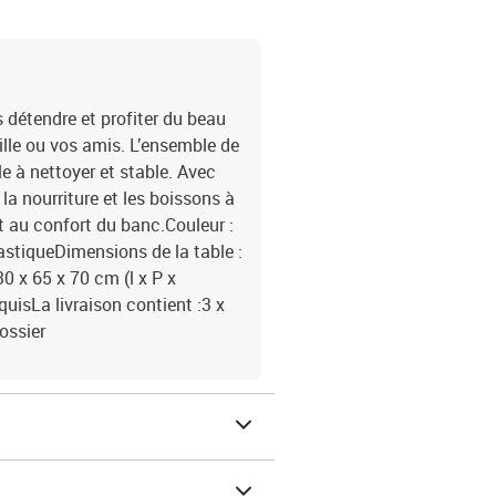
s détendre et profiter du beau
ille ou vos amis. L’ensemble de
ile à nettoyer et stable. Avec
la nourriture et les boissons à
t au confort du banc.Couleur :
astiqueDimensions de la table :
0 x 65 x 70 cm (l x P x
uisLa livraison contient :3 x
ossier