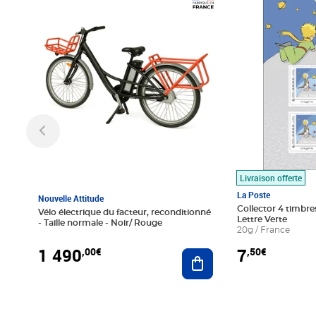
Prix 1 490,00€
Prix 7,50€
Livraison offerte
La Poste
Nouvelle Attitude
Collector 4 timbres
Vélo électrique du facteur, reconditionné
Lettre Verte
- Taille normale - Noir/ Rouge
20g / France
1 490
7
,00€
,50€
Ajouter au panier