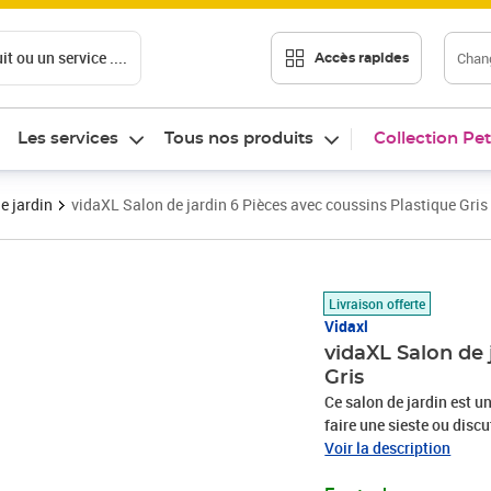
t ou un service ....
Chang
Accès rapides
Les services
Tous nos produits
Collection Pet
e jardin
vidaXL Salon de jardin 6 Pièces avec coussins Plastique Gris
Prix 376,99€
Livraison offerte
Vidaxl
vidaXL Salon de 
Gris
Ce salon de jardin est u
faire une sieste ou disc
jardin est en plastique, 
Voir la description
robuste, la table est idé