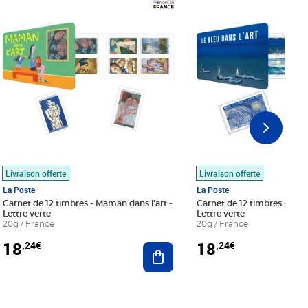
Prix 18,24€
Prix 18,24€
Livraison offerte
Livraison offerte
La Poste
La Poste
Carnet de 12 timbres - Maman dans l'art -
Carnet de 12 timbres - Le bl
Lettre verte
Lettre verte
20g / France
20g / France
18
18
,24€
,24€
r au panier
Ajouter au panier