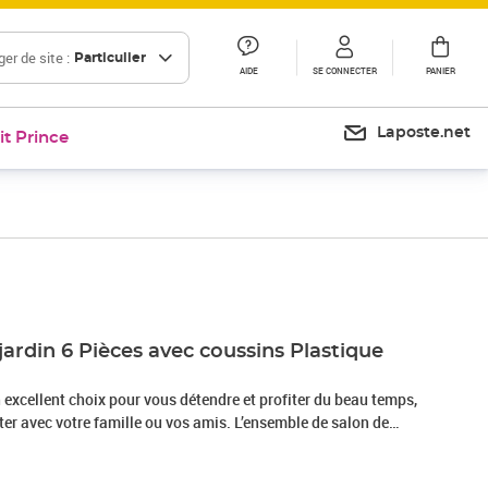
er de site :
Particulier
AIDE
SE CONNECTER
PANIER
Laposte.net
it Prince
Prix barré 412,99 €
Prix 377,95€
jardin 6 Pièces avec coussins Plastique
n excellent choix pour vous détendre et profiter du beau temps,
uter avec votre famille ou vos amis. L’ensemble de salon de
ce qui le rend facile à nettoyer et stable. Avec son dessus
ale pour garder la nourriture et les boissons à portée de main.