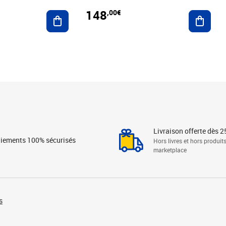
148
,00€
Ajouter au panier
Ajoute
Livraison offerte dès 2
iements 100% sécurisés
Hors livres et hors produit
marketplace
s