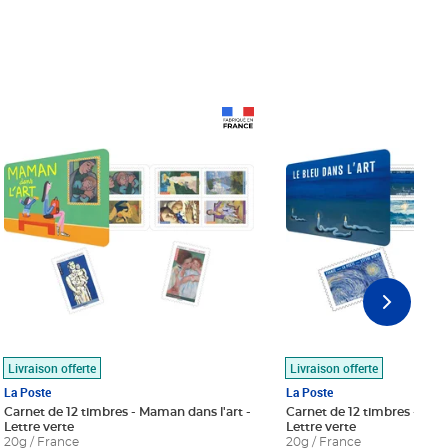
Prix 18,24€
Prix 18,24€
Livraison offerte
Livraison offerte
La Poste
La Poste
Carnet de 12 timbres - Maman dans l'art -
Carnet de 12 timbres - Le bl
Lettre verte
Lettre verte
20g / France
20g / France