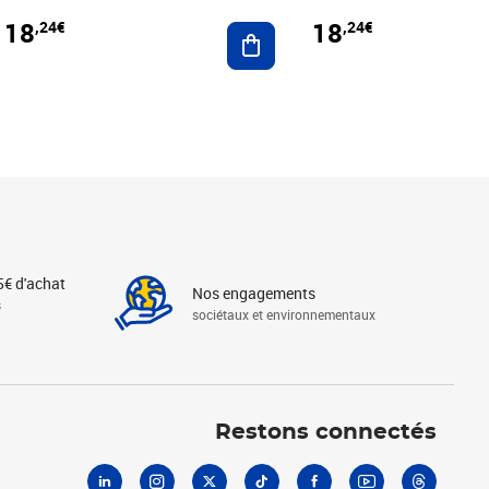
18
18
,24€
,24€
r au panier
Ajouter au panier
5€ d'achat
Nos engagements
s
sociétaux et environnementaux
Linkedin
Instagram
X
Tiktok
Facebook
Youtube
Threads
Restons connectés