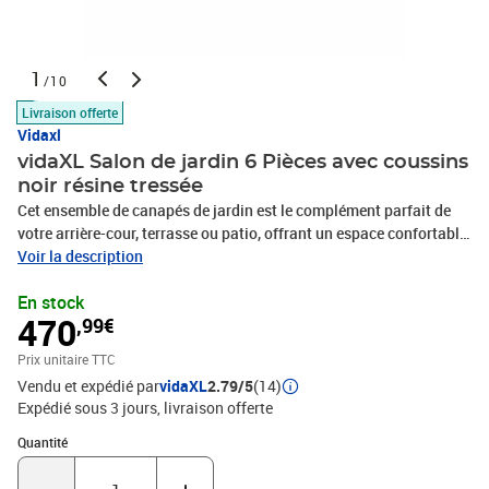
1
/10
Livraison offerte
Vidaxl
vidaXL Salon de jardin 6 Pièces avec coussins
noir résine tressée
Cet ensemble de canapés de jardin est le complément parfait de
votre arrière-cour, terrasse ou patio, offrant un espace confortable
et accueillant pour discuter avec la famille et les amis ou
Voir la description
simplement se détendre et profiter de l'extérieur. Matériau durable :
En stock
la résine tressée, également connue sous le nom de poly rotin, est
470
,99€
un matériau synthétique solide et nécessitant peu d'entretien qui
ressemble au rotin naturel. Elle est légère, facile à nettoyer et
Prix unitaire TTC
couramment utilisée pour les meubles d'extérieur en raison de sa
Vendu et expédié par
vidaXL
2.79/5
(14)
durabilité et de ses propriétés de résistance aux
Expédié sous 3 jours
livraison offerte
intempéries.Fonction de rangement avec sac résistant à l'eau : le
mobilier de jardin dispose d'un espace de rangement sous l'assise,
Quantité : 1
Quantité
complété par un sac résistant à l'eau pour ranger coussins, jouets
et autres objets. Le sac intérieur peut être solidement fixé au