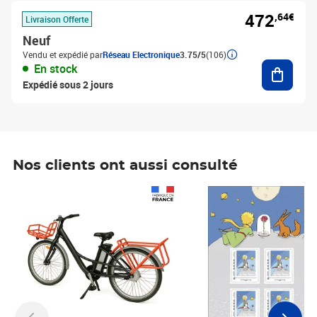
472
,64€
Livraison Offerte
Neuf
Vendu et expédié par
Réseau Electronique
3.75/5
(106)
Ajouter
En stock
Expédié sous 2 jours
Nos clients ont aussi consulté
Prix 1 490,00€
Prix 7,50€