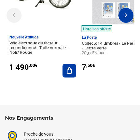
Livraison offerte
Nouvelle Attitude
La Poste
Vélo électrique du facteur,
Collector 4 timbres - Le Petit P
reconditionné - Taille normale -
- Lettre Verte
Noir/ Rouge
20g / France
1 490
7
,00€
,50€
Ajouter au panier
Nos Engagements
Proche de vous