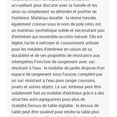
noirMatériau : résine tressée, acier enduit de poudreDimensions :
accueillant pour discuter avec la famille et les
55 x 62 x 69 cm (l x P x H)Dimension du siège : 55 x 55 cm (l x
amis ou simplement se détendre et profiter de
P)Hauteur du siège à partir du sol (sans coussin) : 37 cmTable
l'extérieur. Matériau durable : la résine tressée,
:Couleur : noirMatériau : résine tressée, acier enduit de poudre,
également connue sous le nom de poly rotin, est
bois d'acacia massif avec finition à l'huileDimensions : 100 x 55 x
un matériau synthétique solide et nécessitant peu
44/73 cm (L x l x H)Coussin :Couleur : blanc crèmeMatériau de la
couverture : tissu (100 % polyester)Matériau de remplissage du
d'entretien qui ressemble au rotin naturel. Elle est
coussin de siège : mousseMatériau de remplissage du coussin de
légère, facile à nettoyer et couramment utilisée
dossier : fibre de cotonDimensions du coussin de siège : 55 x 55 x
pour les meubles d'extérieur en raison de sa
3 cm (l x P x é)Dimensions du coussin de dossier : 55 x 45 x 13 cm
durabilité et de ses propriétés de résistance aux
(L x l x é)La livraison contient :1 x table de jardin4 x siège d'angle
intempéries.Fonction de rangement avec sac
avec fonction de rangement et sac résistant à l'eau1 x siège central
résistant à l'eau : le mobilier de jardin dispose d'un
incluant une fonction de rangement avec un sac résistant à l'eau5
espace de rangement sous l'assise, complété par
x coussin de dossier5 x coussin de siège avec housse amovible et
lavable
un sac résistant à l'eau pour ranger coussins,
jouets et autres objets. Le sac intérieur peut être
solidement fixé au mobilier d'extérieur grâce à des
attaches auto-agrippantes pour plus de
stabilité.Dessus de table réglable : le dessus de
table peut être soulevé pour rendre la table plus