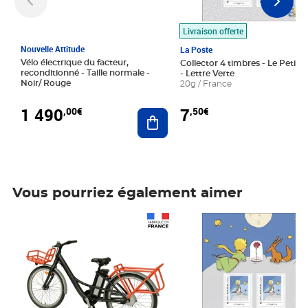
Livraison offerte
Nouvelle Attitude
La Poste
Vélo électrique du facteur,
Collector 4 timbres - Le Petit P
reconditionné - Taille normale -
- Lettre Verte
Noir/ Rouge
20g / France
1 490
7
,00€
,50€
Ajouter au panier
Vous pourriez également aimer
Prix 1 490,00€
Prix 7,50€