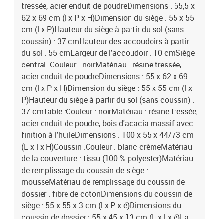
tressée, acier enduit de poudreDimensions : 65,5 x
62 x 69 cm (l x P x H)Dimension du siège : 55 x 55
cm (l x P)Hauteur du siège à partir du sol (sans
coussin) : 37 cmHauteur des accoudoirs à partir
du sol : 55 cmLargeur de l'accoudoir : 10 cmSiège
central :Couleur : noirMatériau : résine tressée,
acier enduit de poudreDimensions : 55 x 62 x 69
cm (l x P x H)Dimension du siège : 55 x 55 cm (l x
P)Hauteur du siège à partir du sol (sans coussin) :
37 cmTable :Couleur : noirMatériau : résine tressée,
acier enduit de poudre, bois d'acacia massif avec
finition à l'huileDimensions : 100 x 55 x 44/73 cm
(L x l x H)Coussin :Couleur : blanc crèmeMatériau
de la couverture : tissu (100 % polyester)Matériau
de remplissage du coussin de siège :
mousseMatériau de remplissage du coussin de
dossier : fibre de cotonDimensions du coussin de
siège : 55 x 55 x 3 cm (l x P x é)Dimensions du
coussin de dossier : 55 x 45 x 13 cm (L x l x é)La