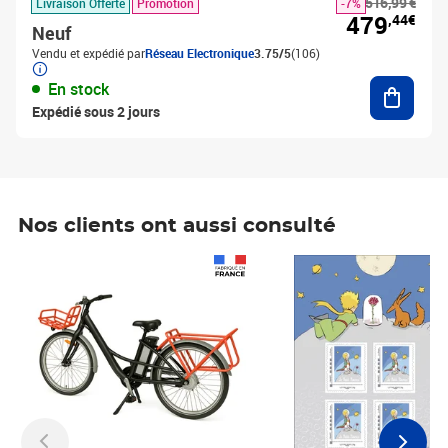
516,99 €
Livraison Offerte
Promotion
-7%
479
,44€
Neuf
Vendu et expédié par
Réseau Electronique
3.75/5
(106)
Ajouter
En stock
Expédié sous 2 jours
Nos clients ont aussi consulté
Prix 1 490,00€
Prix 7,50€