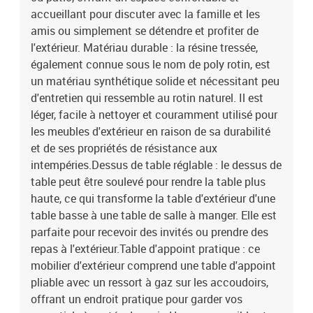
cm (l x P x H)Dimension du siège : 55 x 55 cm (l x P)Hauteur du
accueillant pour discuter avec la famille et les
siège à partir du sol : 37 cmHauteur des accoudoirs à partir du sol
amis ou simplement se détendre et profiter de
: 55 cmLargeur de l'accoudoir : 6 cmDimensions de la table
l'extérieur. Matériau durable : la résine tressée,
d'appoint : 25 x 23 cm (L x l)Table :Couleur : noirMatériau : résine
également connue sous le nom de poly rotin, est
tressée, acier enduit de poudre, bois d'acacia massif avec finition à
un matériau synthétique solide et nécessitant peu
l'huileDimensions : 100 x 55 x 44/73 cm (L x l x H)Coussin :Couleur
: blanc crèmeMatériau de la couverture : tissu (100 %
d'entretien qui ressemble au rotin naturel. Il est
polyester)Matériau de remplissage du coussin de siège :
léger, facile à nettoyer et couramment utilisé pour
mousseMatériau de remplissage du coussin de dossier : fibre de
les meubles d'extérieur en raison de sa durabilité
cotonDimensions du coussin de siège : 55 x 55 x 3 cm (l x P x
et de ses propriétés de résistance aux
é)Dimensions du coussin de dossier : 55 x 45 x 13 cm (L x l x é)La
intempéries.Dessus de table réglable : le dessus de
livraison contient :1 x canapé d'angle2 x siège central2 x canapé
table peut être soulevé pour rendre la table plus
avec accoudoirs1 x table6 x coussin de dossier5 x coussin de siège
haute, ce qui transforme la table d'extérieur d'une
avec housse amovible et lavable
table basse à une table de salle à manger. Elle est
parfaite pour recevoir des invités ou prendre des
repas à l'extérieur.Table d'appoint pratique : ce
mobilier d'extérieur comprend une table d'appoint
pliable avec un ressort à gaz sur les accoudoirs,
offrant un endroit pratique pour garder vos