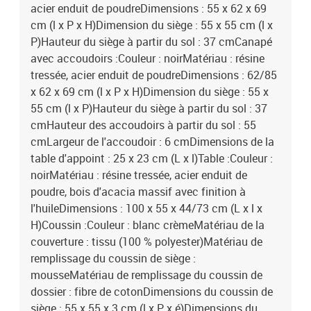
acier enduit de poudreDimensions : 55 x 62 x 69
cm (l x P x H)Dimension du siège : 55 x 55 cm (l x
P)Hauteur du siège à partir du sol : 37 cmCanapé
avec accoudoirs :Couleur : noirMatériau : résine
tressée, acier enduit de poudreDimensions : 62/85
x 62 x 69 cm (l x P x H)Dimension du siège : 55 x
55 cm (l x P)Hauteur du siège à partir du sol : 37
cmHauteur des accoudoirs à partir du sol : 55
cmLargeur de l'accoudoir : 6 cmDimensions de la
table d'appoint : 25 x 23 cm (L x l)Table :Couleur :
noirMatériau : résine tressée, acier enduit de
poudre, bois d'acacia massif avec finition à
l'huileDimensions : 100 x 55 x 44/73 cm (L x l x
H)Coussin :Couleur : blanc crèmeMatériau de la
couverture : tissu (100 % polyester)Matériau de
remplissage du coussin de siège :
mousseMatériau de remplissage du coussin de
dossier : fibre de cotonDimensions du coussin de
siège : 55 x 55 x 3 cm (l x P x é)Dimensions du