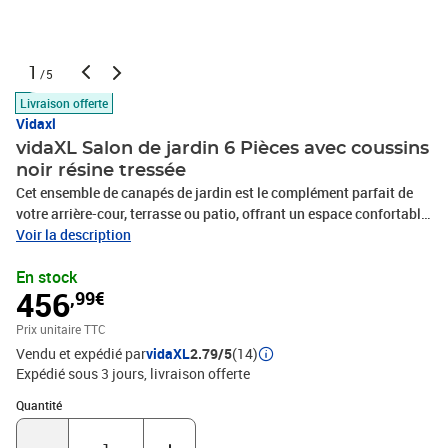
1
/5
Livraison offerte
Vidaxl
vidaXL Salon de jardin 6 Pièces avec coussins
noir résine tressée
Cet ensemble de canapés de jardin est le complément parfait de
votre arrière-cour, terrasse ou patio, offrant un espace confortable
et accueillant pour discuter avec la famille et les amis ou
Voir la description
simplement se détendre et profiter de l'extérieur. Matériau durable :
En stock
la résine tressée, également connue sous le nom de poly rotin, est
456
,99€
un matériau synthétique solide et nécessitant peu d'entretien qui
ressemble au rotin naturel. Il est léger, facile à nettoyer et
Prix unitaire TTC
couramment utilisé pour les meubles d'extérieur en raison de sa
Vendu et expédié par
vidaXL
2.79/5
(14)
durabilité et de ses propriétés de résistance aux
Expédié sous 3 jours
livraison offerte
intempéries.Dessus de table réglable : le dessus de table peut être
soulevé pour rendre la table plus haute, ce qui transforme la table
Quantité : 1
Quantité
d'extérieur d'une table basse à une table de salle à manger. Elle est
parfaite pour recevoir des invités ou prendre des repas à