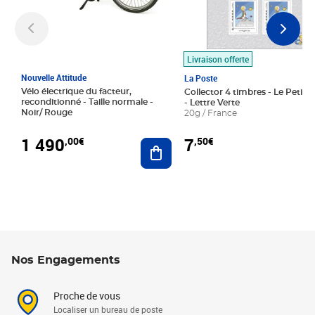
Livraison offerte
Nouvelle Attitude
La Poste
Vélo électrique du facteur,
Collector 4 timbres - Le Petit P
reconditionné - Taille normale -
- Lettre Verte
Noir/ Rouge
20g / France
1 490
7
,00€
,50€
Ajouter au panier
Nos Engagements
Proche de vous
Localiser un bureau de poste