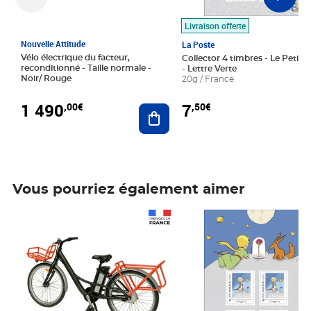
Livraison offerte
Nouvelle Attitude
La Poste
Vélo électrique du facteur,
Collector 4 timbres - Le Petit P
reconditionné - Taille normale -
- Lettre Verte
Noir/ Rouge
20g / France
1 490
7
,00€
,50€
Ajouter au panier
Vous pourriez également aimer
Prix 1 490,00€
Prix 7,50€