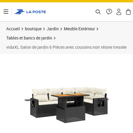
ontenu de la page
Accueil
boutique
Jardin
Meuble Extérieur
Tables et bancs de jardin
vidaXL Salon de jardin 6 Pièces avec coussins noir résine tressée
Prix 456,99€
Prix b
Prix 4