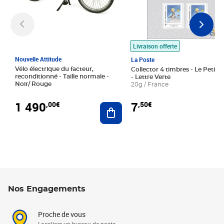
Livraison offerte
Nouvelle Attitude
La Poste
Vélo électrique du facteur,
Collector 4 timbres - Le Petit P
reconditionné - Taille normale -
- Lettre Verte
Noir/ Rouge
20g / France
1 490
7
,00€
,50€
Ajouter au panier
Nos Engagements
Proche de vous