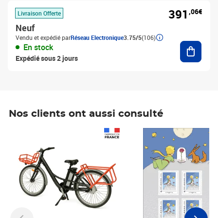
391
,06€
Livraison Offerte
Neuf
Vendu et expédié par
Réseau Electronique
3.75/5
(106)
Ajouter
En stock
Expédié sous 2 jours
Nos clients ont aussi consulté
Prix 1 490,00€
Prix 7,50€