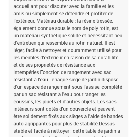
enduit de poudreDimensions : 65,5 x 62 x 69 cm (l x P x
accueillant pour discuter avec la famille et les
H)Dimension du siège : 55 x 55 cm (l x P)Hauteur du siège à partir
amis ou simplement se détendre et profiter de
du sol : 37 cmHauteur des accoudoirs à partir du sol : 55 cmTable
l'extérieur. Matériau durable : la résine tressée,
:Couleur : noirMatériau : résine tressée, acier enduit de poudre,
également connue sous le nom de poly rotin, est
bois d'acacia massif avec finition à l'huileDimensions : 55 x 55 x
un matériau synthétique solide et nécessitant peu
37 cm (L x l x H)Coussin :Couleur : noir Matériau de la couverture :
tissu (100 % polyester)Matériau de remplissage du coussin de
d'entretien qui ressemble au rotin naturel. Il est
siège : mousseMatériau de remplissage du coussin de dossier :
léger, facile à nettoyer et couramment utilisé pour
fibre de cotonDimensions du coussin de siège : 55 x 55 x 3 cm (l x
les meubles d'extérieur en raison de sa durabilité
P x é)Dimensions du coussin de dossier : 55 x 45 x 13 cm (L x l x
et de ses propriétés de résistance aux
é)La livraison contient :1 x siège d'angle avec fonction de
intempéries.Fonction de rangement avec sac
rangement et sac résistant à l'eau2 x siège central incluant une
résistant à l'eau : chaque siège de jardin dispose
fonction de rangement avec un sac résistant à l'eau2 x canapé
d'un espace de rangement sous l'assise, complété
d'accoudoir avec fonction de rangement et sac résistant à l'eau1 x
table de jardin6 x coussin de dossier5 x coussin de siège avec
par un sac résistant à l'eau pour ranger les
housse amovible et lavable
coussins, les jouets et d'autres objets. Les sacs
intérieurs sont dotés d'un couvercle et peuvent
être solidement fixés aux sièges à l'aide de bandes
auto-agrippantes pour plus de stabilité.Dessus
stable et facile à nettoyer : cette table de jardin a