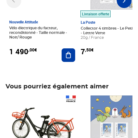
Livraison offerte
Nouvelle Attitude
La Poste
Vélo électrique du facteur,
Collector 4 timbres - Le Petit P
reconditionné - Taille normale -
- Lettre Verte
Noir/ Rouge
20g / France
1 490
7
,00€
,50€
Ajouter au panier
Vous pourriez également aimer
Prix 1 490,00€
Prix 7,50€