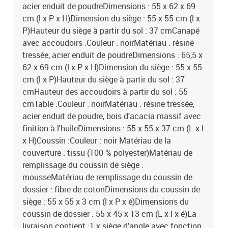
acier enduit de poudreDimensions : 55 x 62 x 69
cm (l x P x H)Dimension du siège : 55 x 55 cm (l x
P)Hauteur du siège à partir du sol : 37 cmCanapé
avec accoudoirs :Couleur : noirMatériau : résine
tressée, acier enduit de poudreDimensions : 65,5 x
62 x 69 cm (l x P x H)Dimension du siège : 55 x 55
cm (l x P)Hauteur du siège à partir du sol : 37
cmHauteur des accoudoirs à partir du sol : 55
cmTable :Couleur : noirMatériau : résine tressée,
acier enduit de poudre, bois d'acacia massif avec
finition à l'huileDimensions : 55 x 55 x 37 cm (L x l
x H)Coussin :Couleur : noir Matériau de la
couverture : tissu (100 % polyester)Matériau de
remplissage du coussin de siège :
mousseMatériau de remplissage du coussin de
dossier : fibre de cotonDimensions du coussin de
siège : 55 x 55 x 3 cm (l x P x é)Dimensions du
coussin de dossier : 55 x 45 x 13 cm (L x l x é)La
livraison contient :1 x siège d'angle avec fonction