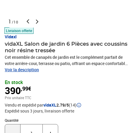
1
/10
Livraison offerte
Vidaxl
vidaXL Salon de jardin 6 Pièces avec coussins
noir résine tressée
Cet ensemble de canapés de jardin est le complément parfait de
votre arrière-cour, terrasse ou patio, offrant un espace confortable
et accueillant pour discuter avec la famille et les amis ou
Voir la description
simplement se détendre et profiter de l'extérieur. Matériau durable :
En stock
la résine tressée, également connue sous le nom de poly rotin, est
390
,99€
un matériau synthétique solide et nécessitant peu d'entretien qui
ressemble au rotin naturel. Il est léger, facile à nettoyer et
Prix unitaire TTC
couramment utilisé pour les meubles d'extérieur en raison de sa
Vendu et expédié par
vidaXL
2.79/5
(14)
durabilité et de ses propriétés de résistance aux
Expédié sous 3 jours
livraison offerte
intempéries.Fonction de rangement avec sac résistant à l'eau :
chaque siège de jardin dispose d'un espace de rangement sous
Quantité : 1
Quantité
l'assise, complété par un sac résistant à l'eau pour ranger les
coussins, les jouets et d'autres objets. Les sacs intérieurs sont