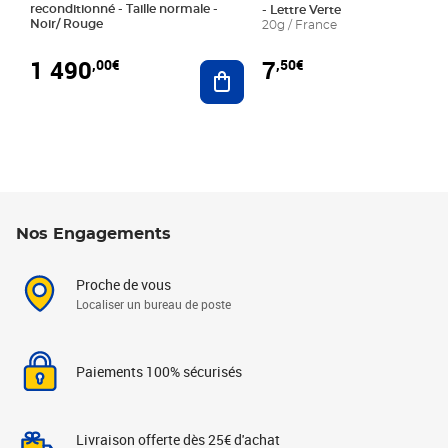
reconditionné - Taille normale -
- Lettre Verte
Noir/ Rouge
20g / France
1 490
7
,00€
,50€
Ajouter au panier
Nos Engagements
Proche de vous
Localiser un bureau de poste
Paiements 100% sécurisés
Livraison offerte dès 25€ d'achat