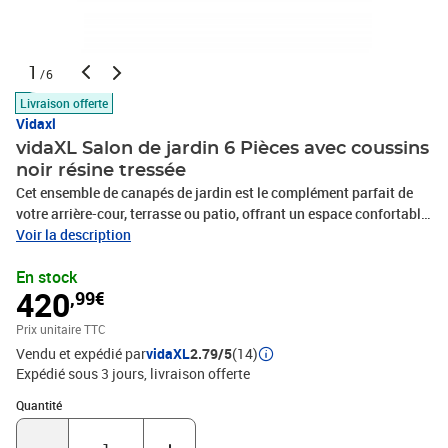
1
/6
Livraison offerte
Vidaxl
vidaXL Salon de jardin 6 Pièces avec coussins
noir résine tressée
Cet ensemble de canapés de jardin est le complément parfait de
votre arrière-cour, terrasse ou patio, offrant un espace confortable
et accueillant pour discuter avec la famille et les amis ou
Voir la description
simplement se détendre et profiter de l'extérieur. Matériau durable :
En stock
la résine tressée, également connue sous le nom de poly rotin, est
420
,99€
un matériau synthétique solide et nécessitant peu d'entretien qui
ressemble au rotin naturel. Il est léger, facile à nettoyer et
Prix unitaire TTC
couramment utilisé pour les meubles d'extérieur en raison de sa
Vendu et expédié par
vidaXL
2.79/5
(14)
durabilité et de ses propriétés de résistance aux
Expédié sous 3 jours
livraison offerte
intempéries.Dessus stable et facile à nettoyer : cette table de
jardin a un dessus en bois d'acacia robuste, durable et facile à
Quantité : 1
Quantité
nettoyer avec un chiffon humide.Housse amovible et lavable : ces
coussins de siège sont dotés de housses amovibles pour un lavage