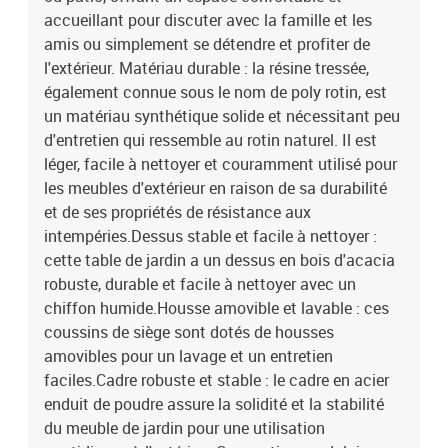
poudre, bois d'acacia massif avec finition à l'huileDimensions : 55
accueillant pour discuter avec la famille et les
x 55 x 37 cm (L x l x H)Coussin :Couleur : blanc crèmeMatériau de
amis ou simplement se détendre et profiter de
la couverture : tissu (100 % polyester)Matériau de remplissage du
l'extérieur. Matériau durable : la résine tressée,
coussin de siège : mousseMatériau de remplissage du coussin de
également connue sous le nom de poly rotin, est
dossier : fibre de cotonDimensions du coussin de siège : 55 x 55 x
un matériau synthétique solide et nécessitant peu
3 cm (l x P x é)Dimensions du coussin de dossier : 55 x 45 x 13 cm
(L x l x é)La livraison contient :2 x siège central2 x canapé avec
d'entretien qui ressemble au rotin naturel. Il est
accoudoirs1 x repose-pied1 x table de jardin5 x coussin de
léger, facile à nettoyer et couramment utilisé pour
dossier5 x coussin de siège avec housse amovible et lavable
les meubles d'extérieur en raison de sa durabilité
et de ses propriétés de résistance aux
intempéries.Dessus stable et facile à nettoyer :
cette table de jardin a un dessus en bois d'acacia
robuste, durable et facile à nettoyer avec un
chiffon humide.Housse amovible et lavable : ces
coussins de siège sont dotés de housses
amovibles pour un lavage et un entretien
faciles.Cadre robuste et stable : le cadre en acier
enduit de poudre assure la solidité et la stabilité
du meuble de jardin pour une utilisation