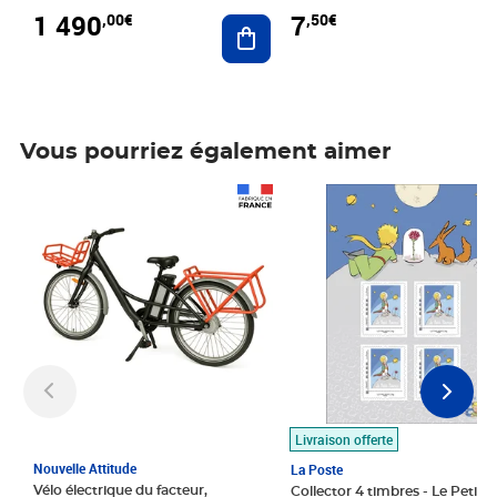
1 490
7
,00€
,50€
Ajouter au panier
Vous pourriez également aimer
Prix 1 490,00€
Prix 7,50€
Livraison offerte
Nouvelle Attitude
La Poste
Vélo électrique du facteur,
Collector 4 timbres - Le Petit P