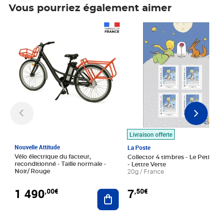
Vous pourriez également aimer
Prix 1 490,00€
Prix 7,50€
Livraison offerte
Nouvelle Attitude
La Poste
Vélo électrique du facteur,
Collector 4 timbres - Le Petit P
reconditionné - Taille normale -
- Lettre Verte
Noir/ Rouge
20g / France
1 490
7
,00€
,50€
Ajouter au panier