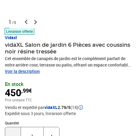
1
/5
Livraison offerte
Vidaxl
vidaXL Salon de jardin 6 Pièces avec coussins
noir résine tressée
Cet ensemble de canapés de jardin est le complément parfait de
votre arrière-cour, terrasse ou patio, offrant un espace confortable
et accueillant pour discuter avec la famille et les amis ou
Voir la description
simplement se détendre et profiter de l'extérieur. Matériau durable :
En stock
la résine tressée, également connue sous le nom de poly rotin, est
450
,99€
un matériau synthétique solide et nécessitant peu d'entretien qui
ressemble au rotin naturel. Il est léger, facile à nettoyer et
Prix unitaire TTC
couramment utilisé pour les meubles d'extérieur en raison de sa
Vendu et expédié par
vidaXL
2.79/5
(14)
durabilité et de ses propriétés de résistance aux
Expédié sous 3 jours
livraison offerte
intempéries.Expérience d'assise confortable : cet ensemble de
meubles d'extérieur, doté de coussins épais, offre une expérience
Quantité : 1
Quantité
d'assise confortable.Housse amovible et lavable : ces coussins de
siège sont dotés de housses amovibles pour un lavage et un