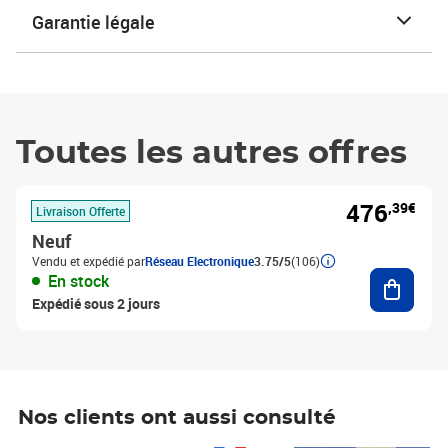
Garantie légale
Toutes les autres offres
476
,39€
Livraison Offerte
Neuf
Vendu et expédié par
Réseau Electronique
3.75/5
(106)
Ajouter
En stock
Expédié sous 2 jours
Nos clients ont aussi consulté