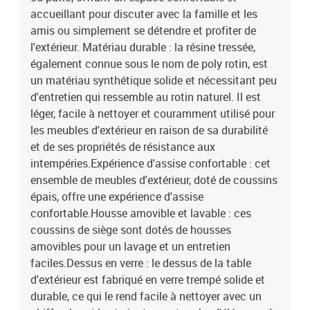
mousseMatériau de remplissage du coussin de dossier : fibre de
accueillant pour discuter avec la famille et les
cotonDimensions du coussin de siège : 55 x 55 x 3 cm (l x P x
amis ou simplement se détendre et profiter de
é)Dimensions du coussin de dossier : 55 x 45 x 13 cm (L x l x é) La
l'extérieur. Matériau durable : la résine tressée,
livraison contient :1 x table de jardin2 x siège d'angle3 x siège
également connue sous le nom de poly rotin, est
central7 x coussin de dossier5 x coussin de siège avec housse
un matériau synthétique solide et nécessitant peu
amovible et lavable
d'entretien qui ressemble au rotin naturel. Il est
léger, facile à nettoyer et couramment utilisé pour
les meubles d'extérieur en raison de sa durabilité
et de ses propriétés de résistance aux
intempéries.Expérience d'assise confortable : cet
ensemble de meubles d'extérieur, doté de coussins
épais, offre une expérience d'assise
confortable.Housse amovible et lavable : ces
coussins de siège sont dotés de housses
amovibles pour un lavage et un entretien
faciles.Dessus en verre : le dessus de la table
d'extérieur est fabriqué en verre trempé solide et
durable, ce qui le rend facile à nettoyer avec un