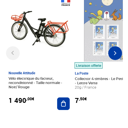
Prix 1 490,00€
Prix 7,50€
Livraison offerte
Nouvelle Attitude
La Poste
Vélo électrique du facteur,
Collector 4 timbres - Le Petit P
reconditionné - Taille normale -
- Lettre Verte
Noir/ Rouge
20g / France
1 490
7
,00€
,50€
Ajouter au panier