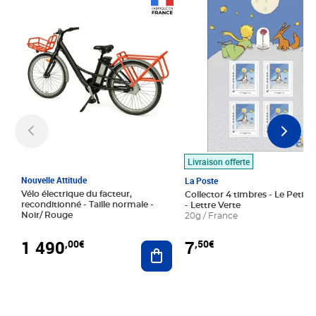
Prix 1 490,00€
Prix 7,50€
Livraison offerte
Nouvelle Attitude
La Poste
Vélo électrique du facteur,
Collector 4 timbres - Le Petit P
reconditionné - Taille normale -
- Lettre Verte
Noir/ Rouge
20g / France
1 490
7
,00€
,50€
Ajouter au panier