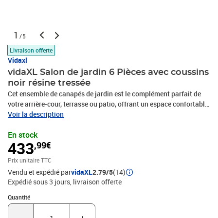
1
/5
Livraison offerte
Vidaxl
vidaXL Salon de jardin 6 Pièces avec coussins
noir résine tressée
Cet ensemble de canapés de jardin est le complément parfait de
votre arrière-cour, terrasse ou patio, offrant un espace confortable
et accueillant pour discuter avec la famille et les amis ou
Voir la description
simplement se détendre et profiter de l'extérieur. Matériau durable :
En stock
la résine tressée, également connue sous le nom de poly rotin, est
433
,99€
un matériau synthétique solide et nécessitant peu d'entretien qui
ressemble au rotin naturel. Il est léger, facile à nettoyer et
Prix unitaire TTC
couramment utilisé pour les meubles d'extérieur en raison de sa
Vendu et expédié par
vidaXL
2.79/5
(14)
durabilité et de ses propriétés de résistance aux
Expédié sous 3 jours
livraison offerte
intempéries.Expérience d'assise confortable : cet ensemble de
meubles d'extérieur, doté de coussins épais, offre une expérience
Quantité : 1
Quantité
d'assise confortable.Housse amovible et lavable : ces coussins de
siège sont dotés de housses amovibles pour un lavage et un