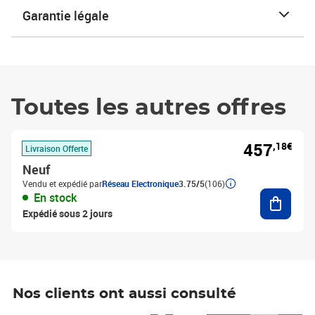
Garantie légale
Toutes les autres offres
457
,18€
Livraison Offerte
Neuf
Vendu et expédié par
Réseau Electronique
3.75/5
(106)
Ajouter
En stock
Expédié sous 2 jours
Nos clients ont aussi consulté