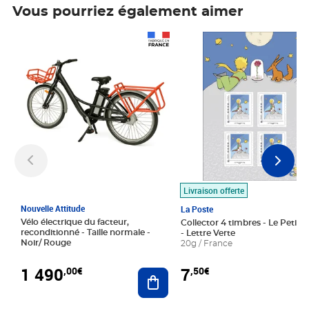
Vous pourriez également aimer
Prix 1 490,00€
Prix 7,50€
Livraison offerte
Nouvelle Attitude
La Poste
Vélo électrique du facteur,
Collector 4 timbres - Le Petit P
reconditionné - Taille normale -
- Lettre Verte
Noir/ Rouge
20g / France
1 490
7
,00€
,50€
Ajouter au panier