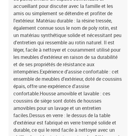
mousseMatériau de remplissage du coussin de dossier : fibre de
accueillant pour discuter avec la famille et les
cotonDimensions du coussin de siège : 55 x 55 x 3 cm (l x P x
amis ou simplement se détendre et profiter de
é)Dimensions du coussin de dossier : 55 x 45 x 13 cm (L x l x é) La
l'extérieur. Matériau durable : la résine tressée,
livraison contient :1 x table de jardin3 x siège d'angle2 x siège
également connue sous le nom de poly rotin, est
central8 x coussin de dossier5 x coussin de siège avec housse
un matériau synthétique solide et nécessitant peu
amovible et lavable
d'entretien qui ressemble au rotin naturel. Il est
léger, facile à nettoyer et couramment utilisé pour
les meubles d'extérieur en raison de sa durabilité
et de ses propriétés de résistance aux
intempéries.Expérience d'assise confortable : cet
ensemble de meubles d'extérieur, doté de coussins
épais, offre une expérience d'assise
confortable.Housse amovible et lavable : ces
coussins de siège sont dotés de housses
amovibles pour un lavage et un entretien
faciles.Dessus en verre : le dessus de la table
d'extérieur est fabriqué en verre trempé solide et
durable, ce qui le rend facile à nettoyer avec un