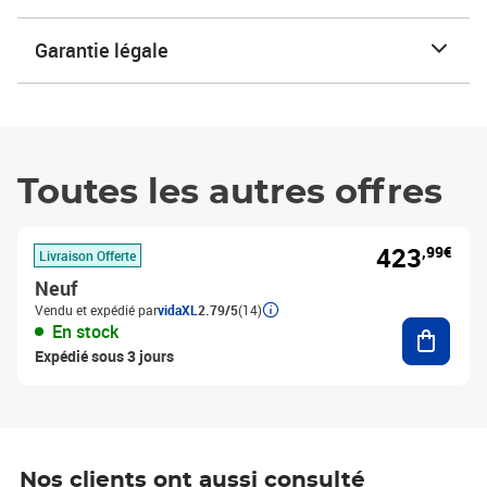
Garantie légale
Toutes les autres offres
423
,99€
Livraison Offerte
Neuf
Vendu et expédié par
vidaXL
2.79/5
(14)
Ajouter
En stock
Expédié sous 3 jours
Nos clients ont aussi consulté