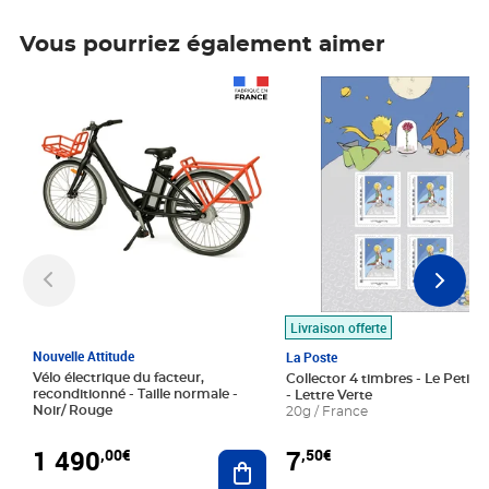
Vous pourriez également aimer
Prix 1 490,00€
Prix 7,50€
Livraison offerte
Nouvelle Attitude
La Poste
Vélo électrique du facteur,
Collector 4 timbres - Le Petit P
reconditionné - Taille normale -
- Lettre Verte
Noir/ Rouge
20g / France
1 490
7
,00€
,50€
Ajouter au panier