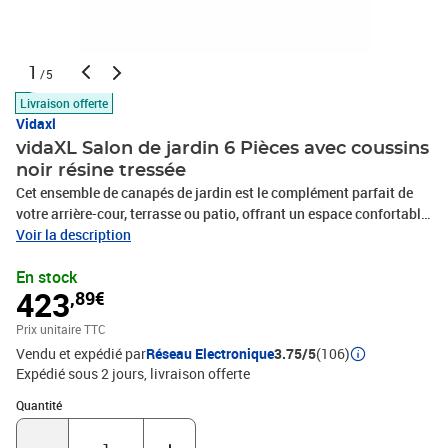
1
/5
Livraison offerte
Vidaxl
vidaXL Salon de jardin 6 Pièces avec coussins
noir résine tressée
Cet ensemble de canapés de jardin est le complément parfait de
votre arrière-cour, terrasse ou patio, offrant un espace confortable
et accueillant pour discuter avec la famille et les amis ou
Voir la description
simplement se détendre et profiter de l'extérieur. Matériau durable :
En stock
la résine tressée, également connue sous le nom de poly rotin, est
423
,89€
un matériau synthétique solide et nécessitant peu d'entretien qui
ressemble au rotin naturel. Il est léger, facile à nettoyer et
Prix unitaire TTC
couramment utilisé pour les meubles d'extérieur en raison de sa
Vendu et expédié par
Réseau Electronique
3.75/5
(106)
durabilité et de ses propriétés de résistance aux
Expédié sous 2 jours
livraison offerte
intempéries.Expérience d'assise confortable : ce mobilier
d'extérieur, doté de coussins épais, offre une expérience d'assise
Quantité : 1
Quantité
confortable.Dessus stable et facile à nettoyer : cette table de
jardin a un dessus en bois d'acacia robuste, durable et facile à