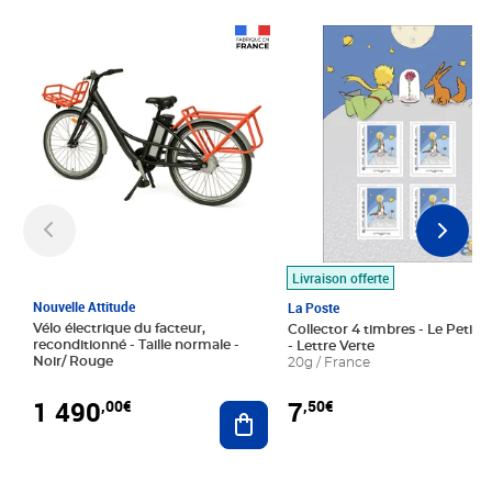
Prix 1 490,00€
Prix 7,50€
Livraison offerte
Nouvelle Attitude
La Poste
Vélo électrique du facteur,
Collector 4 timbres - Le Petit P
reconditionné - Taille normale -
- Lettre Verte
Noir/ Rouge
20g / France
1 490
7
,00€
,50€
Ajouter au panier