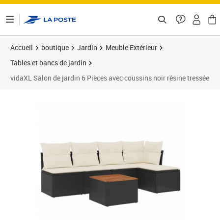
ontenu de la page
Accueil
boutique
Jardin
Meuble Extérieur
Tables et bancs de jardin
vidaXL Salon de jardin 6 Pièces avec coussins noir résine tressée
Prix 423,89€
Prix 4