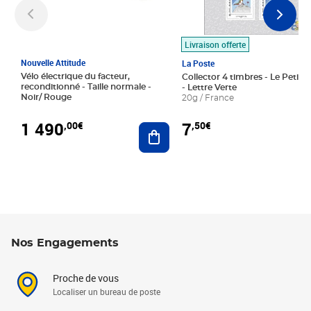
Livraison offerte
Nouvelle Attitude
La Poste
Vélo électrique du facteur,
Collector 4 timbres - Le Petit P
reconditionné - Taille normale -
- Lettre Verte
Noir/ Rouge
20g / France
1 490
7
,00€
,50€
Ajouter au panier
Nos Engagements
Proche de vous
Localiser un bureau de poste