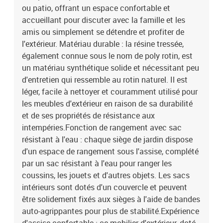
: 55 cmRepose-pied :Couleur : noirMatériau : résine tressée, acier
ou patio, offrant un espace confortable et
enduit de poudreDimensions : 55 x 55 x 37 cm (l x P x H)Dimension
accueillant pour discuter avec la famille et les
du siège : 55 x 55 cm (l x P)Hauteur du siège à partir du sol : 37
amis ou simplement se détendre et profiter de
cmCoussin :Couleur : noirMatériau de la couverture : tissu (100 %
l'extérieur. Matériau durable : la résine tressée,
polyester)Matériau de remplissage du coussin de siège :
également connue sous le nom de poly rotin, est
mousseMatériau de remplissage du coussin de dossier : fibre de
un matériau synthétique solide et nécessitant peu
cotonDimensions du coussin de siège : 55 x 55 x 3 cm (l x P x
é)Dimensions du coussin de dossier : 55 x 45 x 13 cm (L x l x é)La
d'entretien qui ressemble au rotin naturel. Il est
livraison contient :2 x siège central incluant une fonction de
léger, facile à nettoyer et couramment utilisé pour
rangement avec un sac résistant à l'eau2 x canapé d'accoudoir
les meubles d'extérieur en raison de sa durabilité
avec fonction de rangement et sac résistant à l'eau2 x repose-
et de ses propriétés de résistance aux
pieds incluant une fonction de rangement avec un sac résistant à
intempéries.Fonction de rangement avec sac
l'eau4 x coussin de dossier6 x coussin de siège avec housse
résistant à l'eau : chaque siège de jardin dispose
amovible et lavable
d'un espace de rangement sous l'assise, complété
par un sac résistant à l'eau pour ranger les
coussins, les jouets et d'autres objets. Les sacs
intérieurs sont dotés d'un couvercle et peuvent
être solidement fixés aux sièges à l'aide de bandes
auto-agrippantes pour plus de stabilité.Expérience