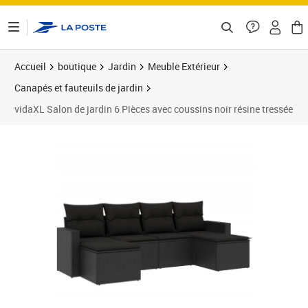
ontenu de la page
Accueil
boutique
Jardin
Meuble Extérieur
Canapés et fauteuils de jardin
vidaXL Salon de jardin 6 Pièces avec coussins noir résine tressée
Prix barré 443,99 €
Prix 397,89€
Prix 3