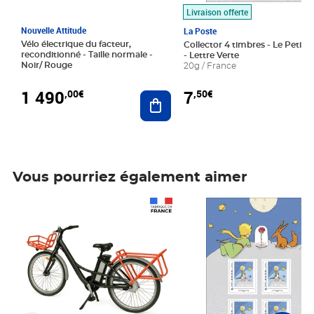
Livraison offerte
Nouvelle Attitude
La Poste
Vélo électrique du facteur,
Collector 4 timbres - Le Petit P
reconditionné - Taille normale -
- Lettre Verte
Noir/ Rouge
20g / France
1 490
7
,00€
,50€
Ajouter au panier
Vous pourriez également aimer
Prix 1 490,00€
Prix 7,50€