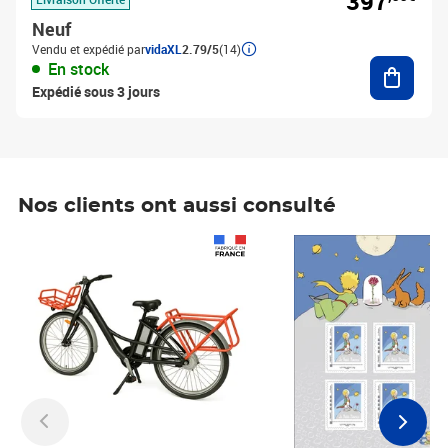
397
Neuf
Vendu et expédié par
vidaXL
2.79/5
(14)
Ajouter
En stock
Expédié sous 3 jours
Nos clients ont aussi consulté
Prix 1 490,00€
Prix 7,50€