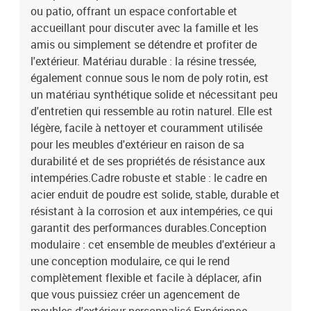
livraison contient :4 x canapé d'angle2 x canapé central10 x
ou patio, offrant un espace confortable et
coussin de dossier6 x coussin de siège
accueillant pour discuter avec la famille et les
amis ou simplement se détendre et profiter de
l'extérieur. Matériau durable : la résine tressée,
également connue sous le nom de poly rotin, est
un matériau synthétique solide et nécessitant peu
d'entretien qui ressemble au rotin naturel. Elle est
légère, facile à nettoyer et couramment utilisée
pour les meubles d'extérieur en raison de sa
durabilité et de ses propriétés de résistance aux
intempéries.Cadre robuste et stable : le cadre en
acier enduit de poudre est solide, stable, durable et
résistant à la corrosion et aux intempéries, ce qui
garantit des performances durables.Conception
modulaire : cet ensemble de meubles d'extérieur a
une conception modulaire, ce qui le rend
complètement flexible et facile à déplacer, afin
que vous puissiez créer un agencement de