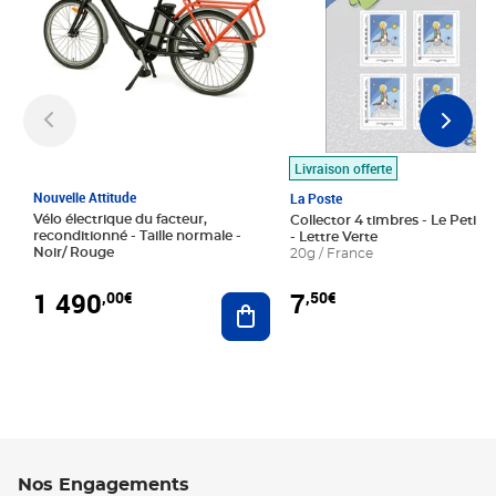
Livraison offerte
Nouvelle Attitude
La Poste
Vélo électrique du facteur,
Collector 4 timbres - Le Petit P
reconditionné - Taille normale -
- Lettre Verte
Noir/ Rouge
20g / France
1 490
7
,00€
,50€
Ajouter au panier
Nos Engagements