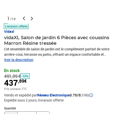
1
/10
Livraison offerte
Vidaxl
vidaXL Salon de jardin 6 Pièces avec coussins
Marron Résine tressée
Cet ensemble de salon de jardin est le complément parfait de votre
arrière-cour, terrasse ou patio, offrant un espace confortable et
accueillant pour discuter avec la famille et les amis ou simplement
Voir la description
se détendre et profiter de l'extérieur. Matériau durable : la résine
En stock
tressée, également connue sous le nom de poly rotin, est un
491,99 €
matériau synthétique solide et nécessitant peu d'entretien qui
-10%
437
,89€
ressemble au rotin naturel. Elle est légère, facile à nettoyer et
couramment utilisée pour les meubles d'extérieur en raison de sa
Prix unitaire TTC
durabilité et de ses propriétés de résistance aux intempéries.Cadre
Vendu et expédié par
Réseau Electronique
3.75/5
(106)
robuste et stable : le cadre en acier enduit de poudre est solide,
Expédié sous 2 jours
livraison offerte
stable, durable et résistant à la corrosion et aux intempéries, ce
Quantité : 1
qui garantit des performances durables.Conception modulaire :
Quantité
cet ensemble de meubles d'extérieur a une conception modulaire,