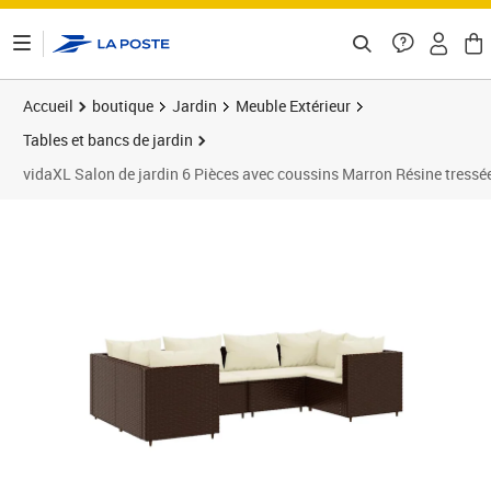
ontenu de la page
Accueil
boutique
Jardin
Meuble Extérieur
Tables et bancs de jardin
vidaXL Salon de jardin 6 Pièces avec coussins Marron Résine tressé
Prix barré 491,99 €
Prix 437,89€
Prix 4