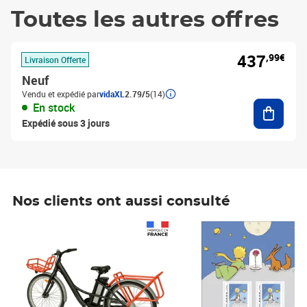
Toutes les autres offres
437
,99€
Livraison Offerte
Neuf
Vendu et expédié par
vidaXL
2.79/5
(14)
Ajouter
En stock
Expédié sous 3 jours
Nos clients ont aussi consulté
Prix 1 490,00€
Prix 7,50€