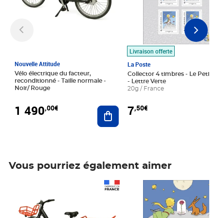
Livraison offerte
Nouvelle Attitude
La Poste
Vélo électrique du facteur,
Collector 4 timbres - Le Petit P
reconditionné - Taille normale -
- Lettre Verte
Noir/ Rouge
20g / France
1 490
7
,00€
,50€
Ajouter au panier
Vous pourriez également aimer
Prix 1 490,00€
Prix 7,50€