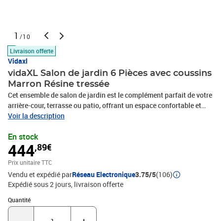
1
/10
Livraison offerte
Vidaxl
vidaXL Salon de jardin 6 Pièces avec coussins
Marron Résine tressée
Cet ensemble de salon de jardin est le complément parfait de votre
arrière-cour, terrasse ou patio, offrant un espace confortable et
accueillant pour discuter avec la famille et les amis ou simplement
Voir la description
se détendre et profiter de l'extérieur. Matériau durable : la résine
En stock
tressée, également connue sous le nom de poly rotin, est un
444
,89€
matériau synthétique solide et nécessitant peu d'entretien qui
ressemble au rotin naturel. Elle est légère, facile à nettoyer et
Prix unitaire TTC
couramment utilisée pour les meubles d'extérieur en raison de sa
Vendu et expédié par
Réseau Electronique
3.75/5
(106)
durabilité et de ses propriétés de résistance aux intempéries.Cadre
Expédié sous 2 jours
livraison offerte
robuste et stable : le cadre en acier enduit de poudre est solide,
stable, durable et résistant à la corrosion et aux intempéries, ce
Quantité : 1
Quantité
qui garantit des performances durables.Dessus en verre : le dessus
de la table d'extérieur est fabriqué en verre trempé solide et