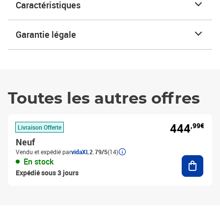
Caractéristiques
Garantie légale
Toutes les autres offres
444
,99€
Livraison Offerte
Neuf
Vendu et expédié par
vidaXL
2.79/5
(14)
Ajouter
En stock
Expédié sous 3 jours