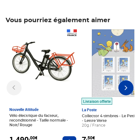
Vous pourriez également aimer
Prix 1 490,00€
Prix 7,50€
Livraison offerte
Nouvelle Attitude
La Poste
Vélo électrique du facteur,
Collector 4 timbres - Le Petit P
reconditionné - Taille normale -
- Lettre Verte
Noir/ Rouge
20g / France
1 490
7
,00€
,50€
Ajouter au panier