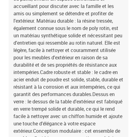
crèmeMatériau de la couverture : tissu (100 % polyester)Matériau
accueillant pour discuter avec la famille et les
de remplissage du coussin de siège : mousseMatériau de
amis ou simplement se détendre et profiter de
remplissage du coussin de dossier : fibre de cotonDimensions du
l'extérieur. Matériau durable : la résine tressée,
coussin de siège : 55/63 x 55 x 3 cm (l x P x é)Dimensions du
également connue sous le nom de poly rotin, est
coussin de dossier (L) : 68 x 37 cm (l x P)Dimensions du coussin de
un matériau synthétique solide et nécessitant peu
dossier (M) : 61 x 38 cm (l x P)Dimensions du coussin de dossier
(S) : 46 x 38 cm (l x P)La livraison contient :4 x canapé d'angle1 x
d'entretien qui ressemble au rotin naturel. Elle est
canapé central1 x table basse9 x coussin de dossier5 x coussin de
légère, facile à nettoyer et couramment utilisée
siège
pour les meubles d'extérieur en raison de sa
durabilité et de ses propriétés de résistance aux
intempéries.Cadre robuste et stable : le cadre en
acier enduit de poudre est solide, stable, durable et
résistant à la corrosion et aux intempéries, ce qui
garantit des performances durables.Dessus en
verre : le dessus de la table d'extérieur est fabriqué
en verre trempé solide et durable, ce qui le rend
facile à nettoyer avec un chiffon humide et ajoute
une touche d'élégance à votre espace
extérieur.Conception modulaire : cet ensemble de