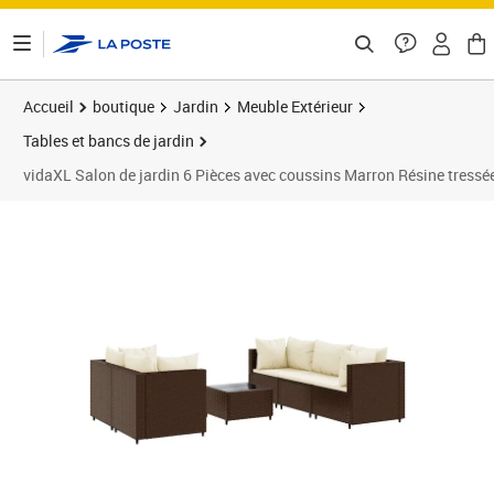
ontenu de la page
Accueil
boutique
Jardin
Meuble Extérieur
Tables et bancs de jardin
vidaXL Salon de jardin 6 Pièces avec coussins Marron Résine tressé
Prix 444,89€
Prix 4