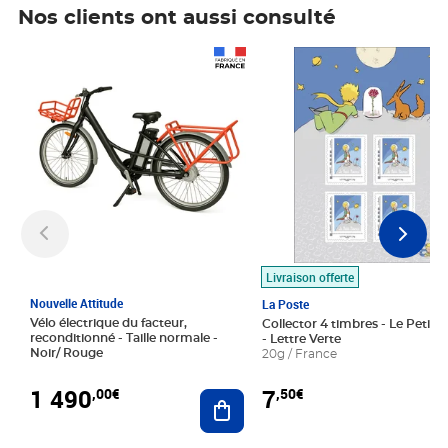
Nos clients ont aussi consulté
Prix 1 490,00€
Prix 7,50€
Livraison offerte
Nouvelle Attitude
La Poste
Vélo électrique du facteur,
Collector 4 timbres - Le Petit P
reconditionné - Taille normale -
- Lettre Verte
Noir/ Rouge
20g / France
1 490
7
,00€
,50€
Ajouter au panier