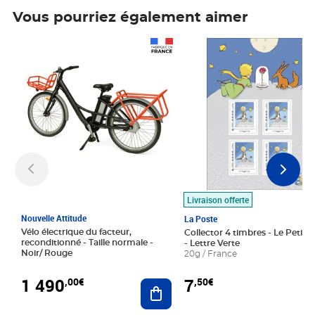
Vous pourriez également aimer
Prix 1 490,00€
Prix 7,50€
Livraison offerte
Nouvelle Attitude
La Poste
Vélo électrique du facteur,
Collector 4 timbres - Le Petit P
reconditionné - Taille normale -
- Lettre Verte
Noir/ Rouge
20g / France
1 490
7
,00€
,50€
Ajouter au panier