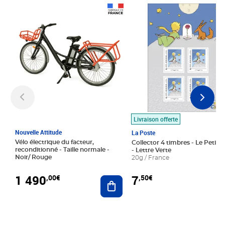
Prix 1 490,00€
Prix 7,50€
Livraison offerte
Nouvelle Attitude
La Poste
Vélo électrique du facteur,
Collector 4 timbres - Le Petit P
reconditionné - Taille normale -
- Lettre Verte
Noir/ Rouge
20g / France
1 490
7
,00€
,50€
Ajouter au panier