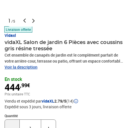
1
/5
Livraison offerte
Vidaxl
vidaXL Salon de jardin 6 Pièces avec coussins
gris résine tressée
Cet ensemble de canapés de jardin est le complément parfait de
votre arrière-cour, terrasse ou patio, offrant un espace confortable
et accueillant pour discuter avec la famille et les amis ou
Voir la description
simplement se détendre et profiter de l'extérieur. Matériau durable :
En stock
la résine tressée, également connue sous le nom de poly rotin, est
444
,99€
un matériau synthétique solide et nécessitant peu d'entretien qui
ressemble au rotin naturel. Il est léger, facile à nettoyer et
Prix unitaire TTC
couramment utilisé pour les meubles d'extérieur en raison de sa
Vendu et expédié par
vidaXL
2.79/5
(14)
durabilité et de ses propriétés de résistance aux
Expédié sous 3 jours
livraison offerte
intempéries.Fonction de rangement avec sac résistant à l'eau : le
mobilier de jardin dispose d'un espace de rangement sous l'assise,
Quantité : 1
Quantité
complété par un sac résistant à l'eau pour ranger coussins, jouets
et autres objets. Le sac intérieur peut être solidement fixé au