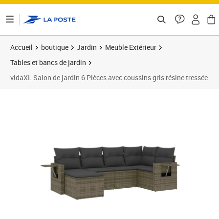
ontenu de la page
Accueil
boutique
Jardin
Meuble Extérieur
Tables et bancs de jardin
vidaXL Salon de jardin 6 Pièces avec coussins gris résine tressée
Prix 444,99€
Prix 4