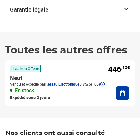
Garantie légale
Toutes les autres offres
446
,12€
Livraison Offerte
Neuf
Vendu et expédié par
Réseau Electronique
3.75/5
(106)
Ajouter
En stock
Expédié sous 2 jours
Nos clients ont aussi consulté