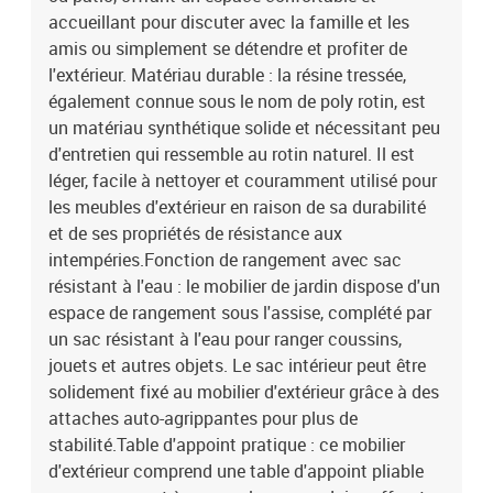
du sol : 37 cmHauteur des accoudoirs à partir du sol : 55
accueillant pour discuter avec la famille et les
cmLargeur de l'accoudoir : 6 cmDimensions de la table d'appoint :
amis ou simplement se détendre et profiter de
25 x 23 cm (L x l)Siège d'angle :Couleur : grisMatériau : résine
l'extérieur. Matériau durable : la résine tressée,
tressée, acier enduit de poudreDimensions : 62 x 62 x 69 cm (l x P x
également connue sous le nom de poly rotin, est
H)Dimension du siège : 55 x 55 cm (l x P)Hauteur du siège à partir
un matériau synthétique solide et nécessitant peu
du sol : 37 cmHauteur des accoudoirs à partir du sol : 55
cmRepose-pied :Couleur : grisMatériau : résine tressée, acier
d'entretien qui ressemble au rotin naturel. Il est
enduit de poudreDimensions : 55 x 55 x 37 cm (l x P x
léger, facile à nettoyer et couramment utilisé pour
H)Dimensions du sac résistant à l'eau : 55 x 53 x 34 cm (L x l x
les meubles d'extérieur en raison de sa durabilité
H)Coussin :Couleur : gris foncéMatériau de la couverture : tissu
et de ses propriétés de résistance aux
(100 % polyester)Matériau de remplissage du coussin de siège :
intempéries.Fonction de rangement avec sac
mousseMatériau de remplissage du coussin de dossier : fibre de
résistant à l'eau : le mobilier de jardin dispose d'un
cotonDimensions du coussin de siège : 55 x 55 x 3 cm (l x P x
espace de rangement sous l'assise, complété par
é)Dimensions du coussin de dossier : 55 x 45 x 13 cm (L x l x é)La
livraison contient :2 x canapé d'accoudoir avec fonction de
un sac résistant à l'eau pour ranger coussins,
rangement et sac résistant à l'eau1 x siège d'angle avec fonction
jouets et autres objets. Le sac intérieur peut être
de rangement et sac résistant à l'eau2 x siège central incluant une
solidement fixé au mobilier d'extérieur grâce à des
fonction de rangement avec un sac résistant à l'eau1 x repose-
attaches auto-agrippantes pour plus de
pieds incluant une fonction de rangement avec un sac résistant à
stabilité.Table d'appoint pratique : ce mobilier
l'eau6 x coussin de dossier6 x coussin de siège avec housse
d'extérieur comprend une table d'appoint pliable
amovible et lavable