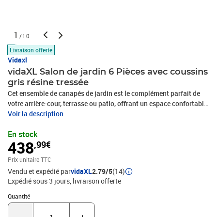
1
/10
Livraison offerte
Vidaxl
vidaXL Salon de jardin 6 Pièces avec coussins
gris résine tressée
Cet ensemble de canapés de jardin est le complément parfait de
votre arrière-cour, terrasse ou patio, offrant un espace confortable
et accueillant pour discuter avec la famille et les amis ou
Voir la description
simplement se détendre et profiter de l'extérieur. Matériau durable :
En stock
la résine tressée, également connue sous le nom de poly rotin, est
438
,99€
un matériau synthétique solide et nécessitant peu d'entretien qui
ressemble au rotin naturel. Il est léger, facile à nettoyer et
Prix unitaire TTC
couramment utilisé pour les meubles d'extérieur en raison de sa
Vendu et expédié par
vidaXL
2.79/5
(14)
durabilité et de ses propriétés de résistance aux
Expédié sous 3 jours
livraison offerte
intempéries.Expérience d'assise confortable : ce mobilier
d'extérieur, doté de coussins épais, offre une expérience d'assise
Quantité : 1
Quantité
confortable.Housse amovible et lavable : ces coussins de siège
sont dotés de housses amovibles pour un lavage et un entretien