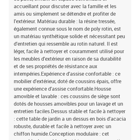
gris foncéMatériau de la couverture : tissu (100 %
accueillant pour discuter avec la famille et les
polyester)Matériau de remplissage du coussin de siège :
amis ou simplement se détendre et profiter de
mousseMatériau de remplissage du coussin de dossier : fibre de
l'extérieur. Matériau durable : la résine tressée,
cotonDimensions du coussin d’assise (angle) : 56,5 x 56,5 x 3 cm (l
également connue sous le nom de poly rotin, est
x P x é)Dimensions du coussin d’assise (angle) : 63,5 x 56,5 x 3 cm
un matériau synthétique solide et nécessitant peu
(l x P x é)Dimensions du coussin de dossier (angle) : 52 x 35 x 10
cm (L x l x é)Dimensions du coussin de dossier (angle) : 63,5 x 35 x
d'entretien qui ressemble au rotin naturel. Il est
10 cm (L x l x é)La livraison contient :3 x siège d'angle2 x siège
léger, facile à nettoyer et couramment utilisé pour
central1 x table de jardin8 x coussin de dossier5 x coussin de siège
les meubles d'extérieur en raison de sa durabilité
avec housse amovible et lavable
et de ses propriétés de résistance aux
intempéries.Expérience d'assise confortable : ce
mobilier d'extérieur, doté de coussins épais, offre
une expérience d'assise confortable.Housse
amovible et lavable : ces coussins de siège sont
dotés de housses amovibles pour un lavage et un
entretien faciles.Dessus stable et facile à nettoyer
: cette table de jardin a un dessus en bois d'acacia
robuste, durable et facile à nettoyer avec un
chiffon humide.Conception modulaire : cet