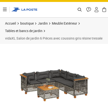
ontenu de la page
Accueil
boutique
Jardin
Meuble Extérieur
Tables et bancs de jardin
vidaXL Salon de jardin 6 Pièces avec coussins gris résine tressée
Prix 438,99€
Prix b
Prix 4