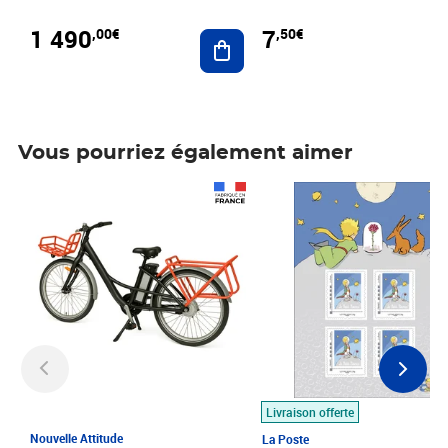
1 490
7
,00€
,50€
Ajouter au panier
Vous pourriez également aimer
Prix 1 490,00€
Prix 7,50€
Livraison offerte
Nouvelle Attitude
La Poste