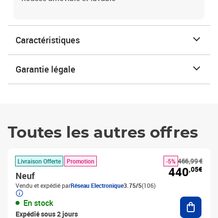
Caractéristiques
Garantie légale
Toutes les autres offres
466,99 €
Livraison Offerte
Promotion
-5%
440
,05€
Neuf
Vendu et expédié par
Réseau Electronique
3.75/5
(106)
Ajouter
En stock
Expédié sous 2 jours