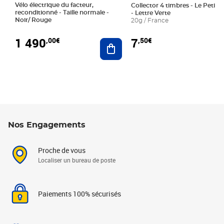
Vélo électrique du facteur,
Collector 4 timbres - Le Petit P
reconditionné - Taille normale -
- Lettre Verte
Noir/ Rouge
20g / France
1 490
7
,00€
,50€
Ajouter au panier
Nos Engagements
Proche de vous
Localiser un bureau de poste
Paiements 100% sécurisés