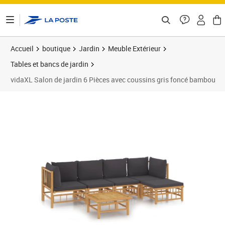
ontenu de la page
Accueil
boutique
Jardin
Meuble Extérieur
Tables et bancs de jardin
vidaXL Salon de jardin 6 Pièces avec coussins gris foncé bambou
Prix barré 478,99 €
Prix 358,89€
Prix 3