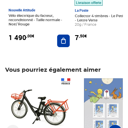
Livraison offerte
Nouvelle Attitude
La Poste
Vélo électrique du facteur,
Collector 4 timbres - Le Petit P
reconditionné - Taille normale -
- Lettre Verte
Noir/ Rouge
20g / France
1 490
7
,00€
,50€
Ajouter au panier
Vous pourriez également aimer
Prix 1 490,00€
Prix 7,50€