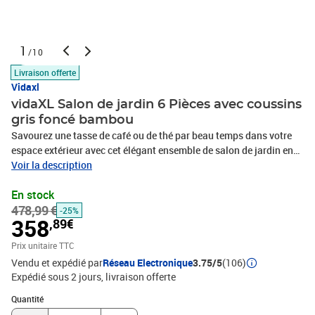
1
/10
Livraison offerte
Vidaxl
vidaXL Salon de jardin 6 Pièces avec coussins
gris foncé bambou
Savourez une tasse de café ou de thé par beau temps dans votre
espace extérieur avec cet élégant ensemble de salon de jardin en
bambou ! Matériau durable : le bambou est connu pour sa
Voir la description
flexibilité et sa dureté. Les meubles en bambou sont une bonne
En stock
option lorsque vous voulez des meubles d'extérieur solides
478,99 €
fabriqués à partir de matériaux naturels.Expérience d'assise
-25%
358
,89€
confortable : le dossier et l'accoudoir ajoutent un confort d'assise
supplémentaire pour l'ensemble de canapé de jardin. De plus, les
Prix unitaire TTC
coussins d'assise et de dossier moelleux offrent un confort
Vendu et expédié par
Réseau Electronique
3.75/5
(106)
pendant votre temps d'assise.Table pratique : la table robuste est
Expédié sous 2 jours
livraison offerte
parfaite pour placer des repas, des boissons et d'autres objets
Quantité : 1
décoratifs.Conception modulaire : l'ensemble de salon est flexible
Quantité
et facile à déplacer, vous pouvez donc le combiner avec d'autres