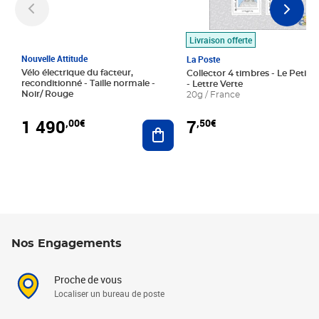
Livraison offerte
Nouvelle Attitude
La Poste
Vélo électrique du facteur,
Collector 4 timbres - Le Petit P
reconditionné - Taille normale -
- Lettre Verte
Noir/ Rouge
20g / France
1 490
7
,00€
,50€
Ajouter au panier
Nos Engagements
Proche de vous
Localiser un bureau de poste