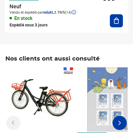
Neuf
Vendu et expédié par
vidaXL
2.79/5
(14)
Ajouter
En stock
Expédié sous 3 jours
Nos clients ont aussi consulté
Prix 1 490,00€
Prix 7,50€