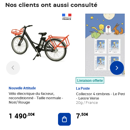
Nos clients ont aussi consulté
Prix 1 490,00€
Prix 7,50€
Livraison offerte
Nouvelle Attitude
La Poste
Vélo électrique du facteur,
Collector 4 timbres - Le Petit P
reconditionné - Taille normale -
- Lettre Verte
Noir/ Rouge
20g / France
1 490
7
,00€
,50€
Ajouter au panier