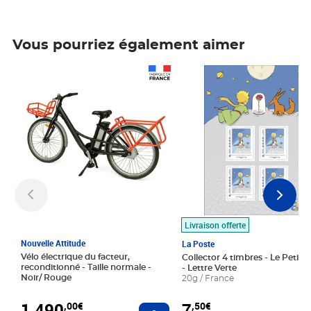
Vous pourriez également aimer
Prix 1 490,00€
Prix 7,50€
Livraison offerte
Nouvelle Attitude
La Poste
Vélo électrique du facteur,
Collector 4 timbres - Le Petit P
reconditionné - Taille normale -
- Lettre Verte
Noir/ Rouge
20g / France
1 490
7
,00€
,50€
Ajouter au panier