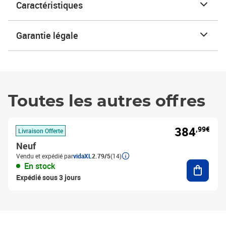
Caractéristiques
Garantie légale
Toutes les autres offres
384
,99€
Livraison Offerte
Neuf
Vendu et expédié par
vidaXL
2.79/5
(14)
Ajouter
En stock
Expédié sous 3 jours