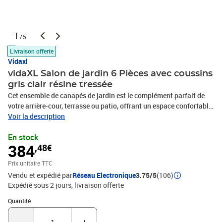
1
/5
Livraison offerte
Vidaxl
vidaXL Salon de jardin 6 Pièces avec coussins
gris clair résine tressée
Cet ensemble de canapés de jardin est le complément parfait de
votre arrière-cour, terrasse ou patio, offrant un espace confortable
et accueillant pour discuter avec la famille et les amis ou
Voir la description
simplement se détendre et profiter de l'extérieur. Matériau durable :
En stock
la résine tressée, également connue sous le nom de poly rotin, est
384
,48€
un matériau synthétique solide et nécessitant peu d'entretien qui
ressemble au rotin naturel. Il est léger, facile à nettoyer et
Prix unitaire TTC
couramment utilisé pour les meubles d'extérieur en raison de sa
Vendu et expédié par
Réseau Electronique
3.75/5
(106)
durabilité et de ses propriétés de résistance aux
Expédié sous 2 jours
livraison offerte
intempéries.Fonction de rangement avec sac résistant à l'eau :
chaque siège de jardin dispose d'un espace de rangement sous
Quantité : 1
Quantité
l'assise, complété par un sac résistant à l'eau pour ranger les
coussins, les jouets et d'autres objets. Les sacs intérieurs sont