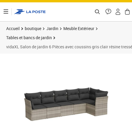
ontenu de la page
Accueil
boutique
Jardin
Meuble Extérieur
Tables et bancs de jardin
vidaXL Salon de jardin 6 Pièces avec coussins gris clair résine tress
Prix 384,48€
Prix 3