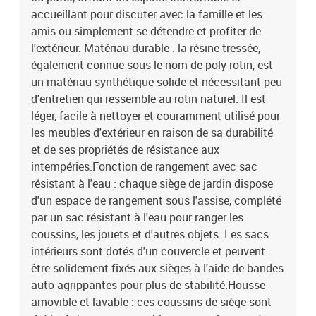
polyester)Matériau de remplissage du coussin de siège :
accueillant pour discuter avec la famille et les
mousseMatériau de remplissage du coussin de dossier : fibre de
amis ou simplement se détendre et profiter de
cotonDimensions du coussin de siège : 55 x 55 x 3 cm (l x P x
l'extérieur. Matériau durable : la résine tressée,
é)Dimensions du coussin de dossier : 55 x 45 x 13 cm (L x l x é)La
également connue sous le nom de poly rotin, est
livraison contient :3 x siège d'angle avec fonction de rangement et
un matériau synthétique solide et nécessitant peu
sac résistant à l'eau3 x siège central incluant une fonction de
rangement avec un sac résistant à l'eau9 x coussin de dossier6 x
d'entretien qui ressemble au rotin naturel. Il est
coussin de siège avec housse amovible et lavable
léger, facile à nettoyer et couramment utilisé pour
les meubles d'extérieur en raison de sa durabilité
et de ses propriétés de résistance aux
intempéries.Fonction de rangement avec sac
résistant à l'eau : chaque siège de jardin dispose
d'un espace de rangement sous l'assise, complété
par un sac résistant à l'eau pour ranger les
coussins, les jouets et d'autres objets. Les sacs
intérieurs sont dotés d'un couvercle et peuvent
être solidement fixés aux sièges à l'aide de bandes
auto-agrippantes pour plus de stabilité.Housse
amovible et lavable : ces coussins de siège sont