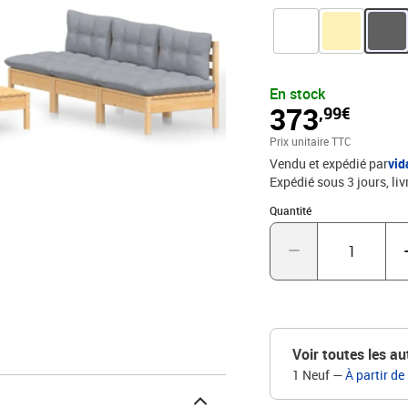
modulaires pour créer vo
de prolonger la durée d
protéger avec une houss
pin massif, tissu (100 %
cm (l x P x H)Dimensions 
En stock
H)Dimensions du coussin 
373
,99€
dossier : 60 x 32 x 5 cm
(par siège) : 110 kgLa l
Prix unitaire TTC
coussin de siège5 x cous
Vendu et expédié par
vi
Expédié sous 3 jours
liv
Quantité : 1
Quantité
Voir toutes les au
1 Neuf
—
À partir de