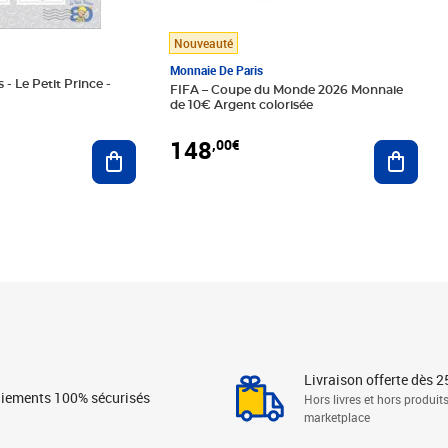
Nouveauté
Monnaie De Paris
 - Le Petit Prince -
FIFA – Coupe du Monde 2026 Monnaie
de 10€ Argent colorisée
148
,00€
Ajouter au panier
Ajoute
Livraison offerte dès 2
iements 100% sécurisés
Hors livres et hors produit
marketplace