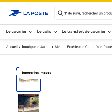
ontenu de la page
N° de suivi, rechercher un produi
Le courrier
Le colis
Le transfert de courrier
Accueil
boutique
Jardin
Meuble Extérieur
Canapés et fauteu
Ignorer les images