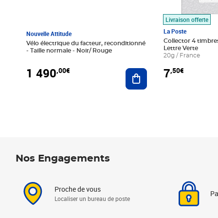
Livraison offerte
La Poste
Nouvelle Attitude
Collector 4 timbres
Vélo électrique du facteur, reconditionné
Lettre Verte
- Taille normale - Noir/ Rouge
20g / France
1 490
7
,00€
,50€
Ajouter au panier
Nos Engagements
Proche de vous
Pa
Localiser un bureau de poste