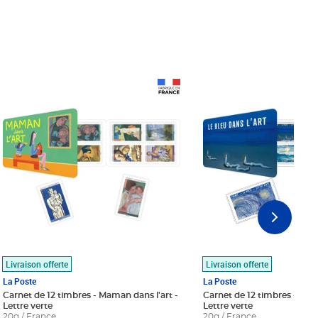
Prix 18,24€
Prix 18,24€
Livraison offerte
Livraison offerte
La Poste
La Poste
Carnet de 12 timbres - Maman dans l'art -
Carnet de 12 timbres - Le bl
Lettre verte
Lettre verte
20g / France
20g / France