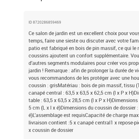
ID 8720286859469
Ce salon de jardin est un excellent choix pour vou
temps, faire une sieste ou discuter avec votre fam
patio est fabriqué en bois de pin massif, ce qui le 
coussins ajoutent un confort supplémentaire. Vo
d’autres segments modulaires pour créer vos prop
jardin ! Remarque : afin de prolonger la durée de v
vous recommandons de les protéger avec une hou
coussin : grisMatériau : bois de pin massif, tissu
canapé central : 63,5 x 63,5 x 62,5 cm (l x P x H)
table : 63,5 x 63,5 x 28,5 cm (l x P x H)Dimensions
5 cm (L x l x é)Dimensions du coussin de dossier : 
é)L'assemblage est requisCapacité de charge maxi
livraison contient :5 x canapé central1 x repose-p
x coussin de dossier