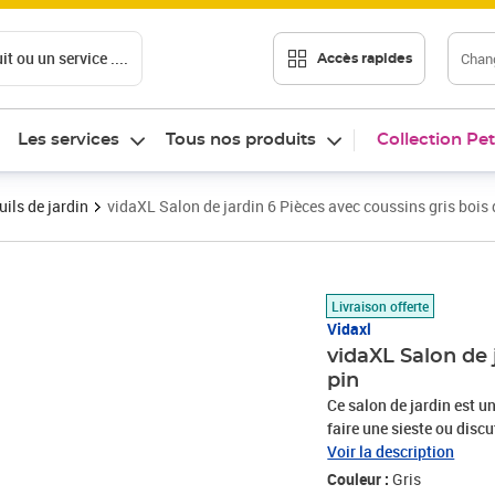
t ou un service ....
Chang
Accès rapides
Les services
Tous nos produits
Collection Pet
ils de jardin
vidaXL Salon de jardin 6 Pièces avec coussins gris bois 
Prix 373,99€
Livraison offerte
Vidaxl
vidaXL Salon de 
pin
Ce salon de jardin est u
faire une sieste ou discu
fabriqué en bois de pin 
Voir la description
un confort supplémentai
Couleur :
Gris