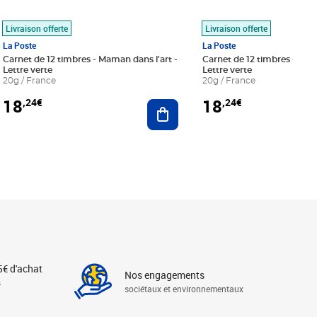
Livraison offerte
Livraison offerte
La Poste
La Poste
Carnet de 12 timbres - Maman dans l'art -
Carnet de 12 timbres - Le bl
Lettre verte
Lettre verte
20g / France
20g / France
18
18
,24€
,24€
r au panier
Ajouter au panier
5€ d'achat
Nos engagements
s
sociétaux et environnementaux