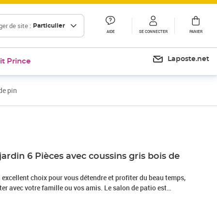
er de site :
Particulier
AIDE
SE CONNECTER
PANIER
Laposte.net
it Prince
de pin
Prix barré 480,99 €
Prix 375,56€
jardin 6 Pièces avec coussins gris bois de
n excellent choix pour vous détendre et profiter du beau temps,
ter avec votre famille ou vos amis. Le salon de patio est
massif, ce qui le rend robuste et stable. Les coussins ajoutent
re. Vous pouvez le combiner avec d’autres segments