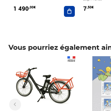
1 490
7
,00€
,50€
Ajouter au panier
Vous pourriez également ai
Prix 1 490,00€
Prix 7,50€