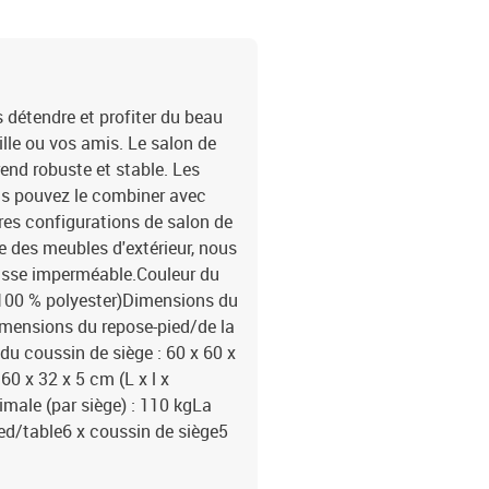
s détendre et profiter du beau
ille ou vos amis. Le salon de
rend robuste et stable. Les
us pouvez le combiner avec
res configurations de salon de
ie des meubles d'extérieur, nous
sse imperméable.Couleur du
 (100 % polyester)Dimensions du
Dimensions du repose-pied/de la
 du coussin de siège : 60 x 60 x
60 x 32 x 5 cm (L x l x
male (par siège) : 110 kgLa
ied/table6 x coussin de siège5