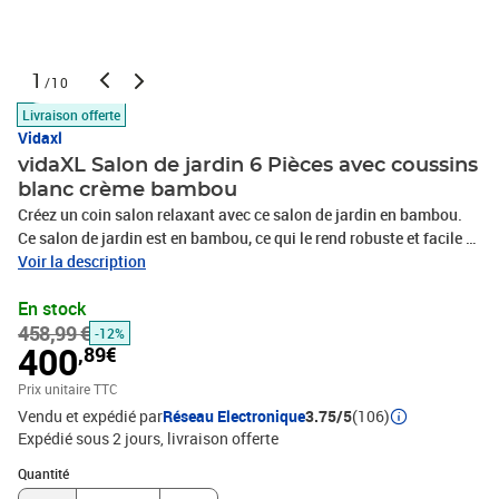
1
/10
Livraison offerte
Vidaxl
vidaXL Salon de jardin 6 Pièces avec coussins
blanc crème bambou
Créez un coin salon relaxant avec ce salon de jardin en bambou.
Ce salon de jardin est en bambou, ce qui le rend robuste et facile à
nettoyer. Les coussins bien rembourrés ajoutent un confort
Voir la description
supplémentaire à votre temps de détente. Les housses de coussin
En stock
sont amovibles et lavables avec des fermetures éclair. Avec une
458,99 €
construction légère, cet ensemble de salon d'extérieur est facile à
-12%
400
,89€
déplacer. Grâce à la conception modulaire, vous pouvez placer
l’ensemble dans n’importe quel arrangement selon vos
Prix unitaire TTC
préférences. Remarque : afin de prolonger la durée de vie des
Vendu et expédié par
Réseau Electronique
3.75/5
(106)
meubles d'extérieur, nous vous recommandons de les protéger
Expédié sous 2 jours
livraison offerte
avec une housse imperméable.Couleur du coussin : blanc
Quantité : 1
crèmeMatériau : bambouMatériau du coussin : tissu (100 %
Quantité
polyester)Épaisseur du coussin de siège : 5 cmÉpaisseur du