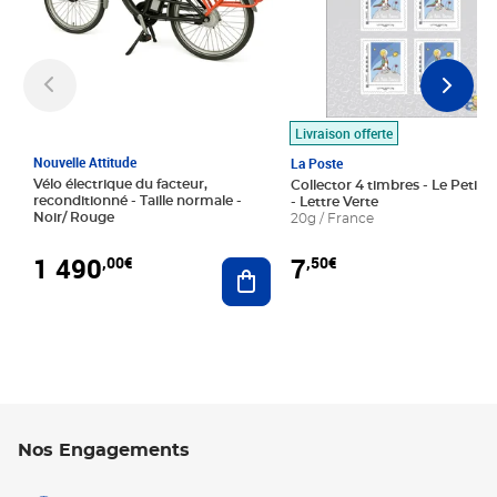
Livraison offerte
Nouvelle Attitude
La Poste
Vélo électrique du facteur,
Collector 4 timbres - Le Petit P
reconditionné - Taille normale -
- Lettre Verte
Noir/ Rouge
20g / France
1 490
7
,00€
,50€
Ajouter au panier
Nos Engagements