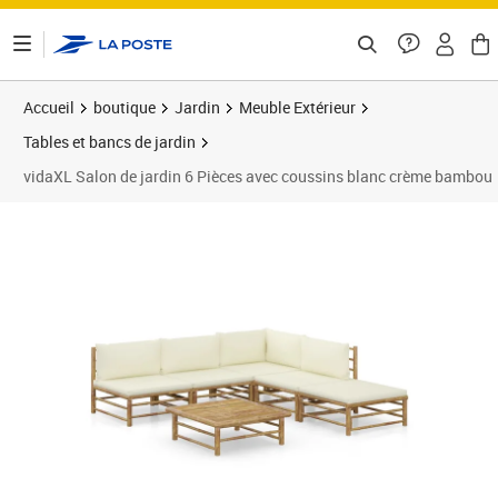
ontenu de la page
Accueil
boutique
Jardin
Meuble Extérieur
Tables et bancs de jardin
vidaXL Salon de jardin 6 Pièces avec coussins blanc crème bambou
Prix barré 458,99 €
Prix 400,89€
Prix 4