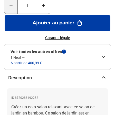
coussin de dossier : 10 cmCanapé central:Dimensions : 65 x 70 x
60 cm (l x P x H)Profondeur du siège : 65 cmHauteur du siège à
partir du sol : 30 cmCanapé d'angle:Dimensions : 70 x 70 x 60 cm (l
x P x H)Largeur du siège : 65 cmProfondeur du siège : 65
Ajouter au panier
cmHauteur du siège à partir du sol : 30 cmRepose-
pied:Dimensions : 65 x 65 x 30 cm (l x P x H)Table :Dimensions : 65
x 65 x 30 cm (l x P x H)L'assemblage est requisLa livraison contient
Garantie légale
:1 x canapé d'angle3 x canapé central1 x repose-pied1 x table5 x
coussin de siège5 x coussin de dossier
Voir toutes les autres offres
1
1 Neuf
—
À partir de 400,99 €
Description
ID 8720286192252
Créez un coin salon relaxant avec ce salon de
jardin en bambou. Ce salon de jardin est en