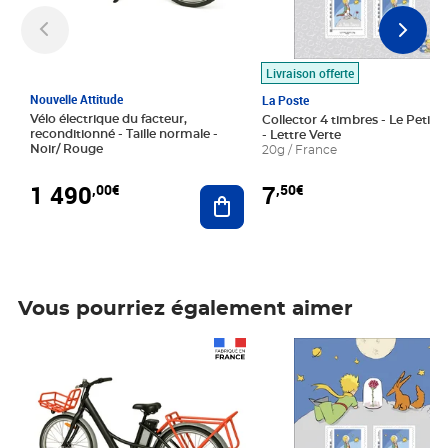
Livraison offerte
Nouvelle Attitude
La Poste
Vélo électrique du facteur,
Collector 4 timbres - Le Petit P
reconditionné - Taille normale -
- Lettre Verte
Noir/ Rouge
20g / France
1 490
7
,00€
,50€
Ajouter au panier
Vous pourriez également aimer
Prix 1 490,00€
Prix 7,50€