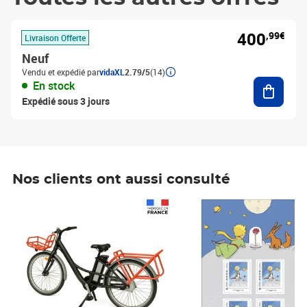
400
,99€
Livraison Offerte
Neuf
Vendu et expédié par
vidaXL
2.79/5
(14)
Ajouter
En stock
Expédié sous 3 jours
Nos clients ont aussi consulté
Prix 1 490,00€
Prix 7,50€