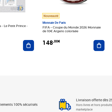
Nouveauté
Monnaie De Paris
 - Le Petit Prince -
FIFA – Coupe du Monde 2026 Monnaie
de 10€ Argent colorisée
148
,00€
Ajouter au panier
Ajoute
Livraison offerte dès 2
iements 100% sécurisés
Hors livres et hors produit
marketplace