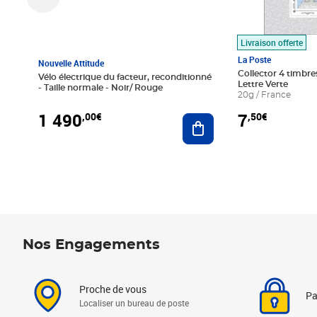
Livraison offerte
La Poste
Nouvelle Attitude
Collector 4 timbres
Vélo électrique du facteur, reconditionné
Lettre Verte
- Taille normale - Noir/ Rouge
20g / France
1 490
7
,00€
,50€
Ajouter au panier
Nos Engagements
Proche de vous
Pa
Localiser un bureau de poste