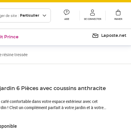
er de site :
Particulier
AIDE
SE CONNECTER
PANIER
Laposte.net
it Prince
 résine tressée
jardin 6 Pièces avec coussins anthracite
café confortable dans votre espace extérieur avec cet
din ! C'est un complément parfait à votre jardin et à votre
ression durable ! Matériau résistant aux intempéries : le poly
tempéries et facile à nettoyer. Il reste beau à l'extérieur
sponible
ode de temps. Il est plus économique que d'autres matériaux,