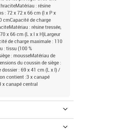
hraciteMatériau : résine
s : 72 x 72 x 66 cm (l x P x
 70 cmCapacité de charge
iteMatériau : résine tressée,
 70 x 66 cm (L x l x H)Largeur
cité de charge maximale : 110
u : tissu (100 %
 siège : mousseMatériau de
ensions du coussin de siège :
dossier : 69 x 41 cm (L x l) /
son contient :3 x canapé
3 x canapé central