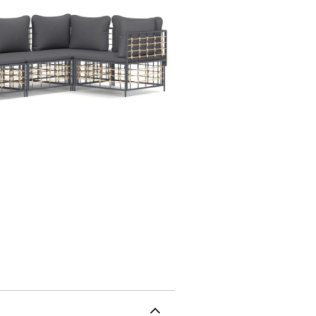
tout en offrant une exce
robuste et stable : le ca
stabilité.Expérience d'as
supplémentaire pour l'e
offrent un confort pour 
salon de jardin est flex
d'autres segments modula
configurations personne
d'extérieur restent bea
imperméable.Canapé d'ang
enduit de poudre, textil
70 cmProfondeur du siè
central :Couleur : anthra
textilèneDimensions : 72
du siège : 70 cmCapacit
gris foncéMatériau : ti
siège : mousseMatériau 
du coussin de siège : 70 
41 cm (L x l) / 54 x 41 c
canapé d'angle6 x couss