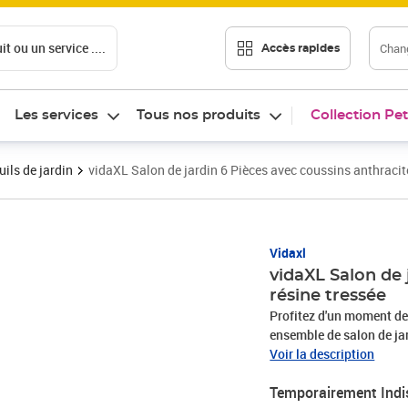
t ou un service ....
Chang
Accès rapides
Les services
Tous nos produits
Collection Pet
ils de jardin
vidaXL Salon de jardin 6 Pièces avec coussins anthracite
Vidaxl
vidaXL Salon de 
résine tressée
Profitez d'un moment de 
ensemble de salon de jar
terrasse, créant une imp
Voir la description
rotin est résistant aux in
Temporairement Indi
pendant une longue péri