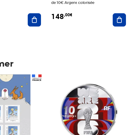
de 10€ Argent colorisée
148
,00€
Ajouter au panier
Ajoute
mer
Prix 148,00€