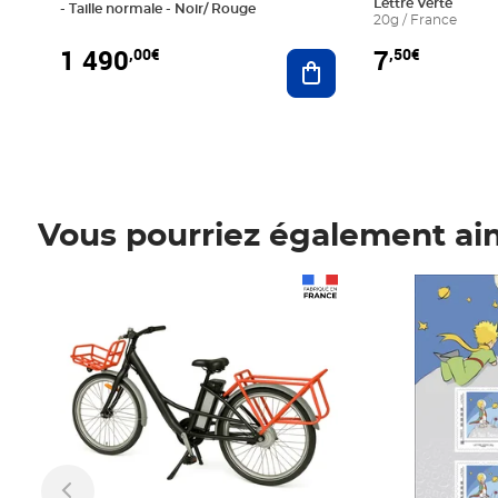
Lettre Verte
- Taille normale - Noir/ Rouge
20g / France
1 490
7
,00€
,50€
Ajouter au panier
Vous pourriez également ai
Prix 1 490,00€
Prix 7,50€