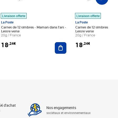
Livraison offerte
Livraison offerte
La Poste
La Poste
Carnet de 12 timbres - Maman dans l'art -
Carnet de 12 timbres - Le bl
Lettre verte
Lettre verte
20g / France
20g / France
18
18
,24€
,24€
r au panier
Ajouter au panier
5€ d'achat
Nos engagements
s
sociétaux et environnementaux