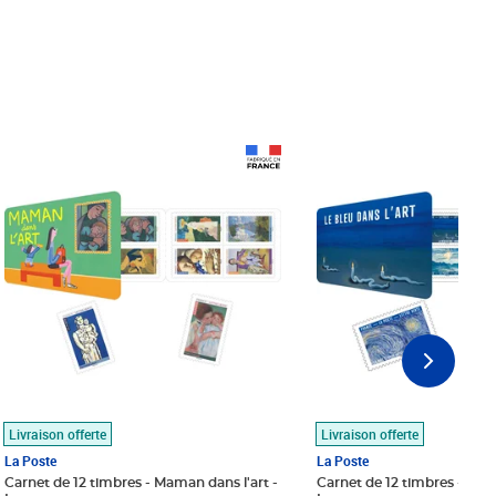
Prix 18,24€
Prix 18,24€
Livraison offerte
Livraison offerte
La Poste
La Poste
Carnet de 12 timbres - Maman dans l'art -
Carnet de 12 timbres - Le bl