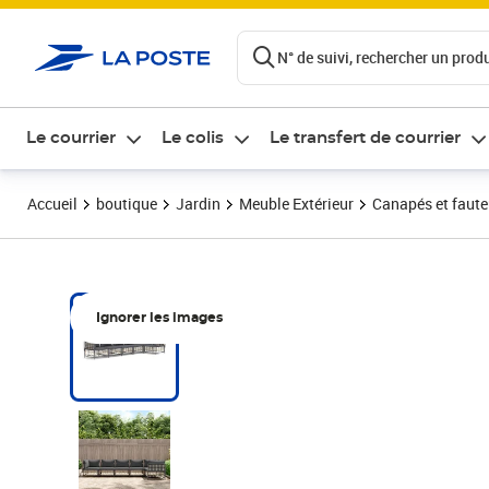
ontenu de la page
N° de suivi, rechercher un produi
Le courrier
Le colis
Le transfert de courrier
Accueil
boutique
Jardin
Meuble Extérieur
Canapés et fauteu
Ignorer les images