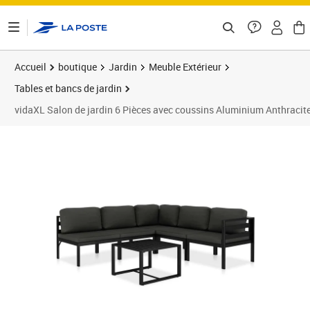
ontenu de la page
Accueil
boutique
Jardin
Meuble Extérieur
Tables et bancs de jardin
vidaXL Salon de jardin 6 Pièces avec coussins Aluminium Anthracit
Prix 662,89€
Prix 6