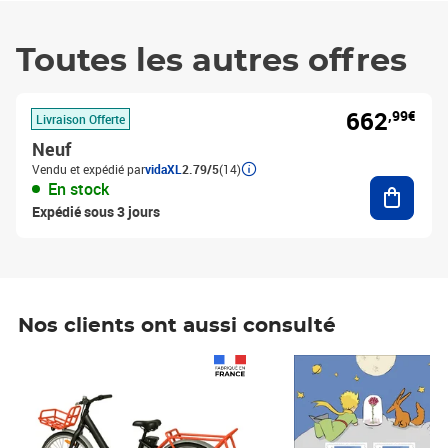
Toutes les autres offres
662
,99€
Livraison Offerte
Neuf
Vendu et expédié par
vidaXL
2.79/5
(14)
Ajouter
En stock
Expédié sous 3 jours
Nos clients ont aussi consulté
Prix 1 490,00€
Prix 7,50€