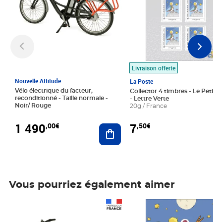
Livraison offerte
Nouvelle Attitude
La Poste
Vélo électrique du facteur,
Collector 4 timbres - Le Petit P
reconditionné - Taille normale -
- Lettre Verte
Noir/ Rouge
20g / France
1 490
7
,00€
,50€
Ajouter au panier
Vous pourriez également aimer
Prix 1 490,00€
Prix 7,50€