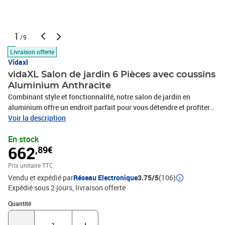
1
/9
Livraison offerte
Vidaxl
vidaXL Salon de jardin 6 Pièces avec coussins
Aluminium Anthracite
Combinant style et fonctionnalité, notre salon de jardin en
aluminium offre un endroit parfait pour vous détendre et profiter
de vos loisirs dans le plus grand confort. L'ensemble de canapé
Voir la description
d'extérieur a une conception modulaire. Cela vous permet de
En stock
combiner ses sections modulaires dans différentes
662
,89€
configurations, selon vos préférences ! Fabriqué en aluminium,
l'ensemble de canapé est résistant aux intempéries, robuste mais
Prix unitaire TTC
léger, et vous pouvez déplacer cet ensemble de salon dans votre
Vendu et expédié par
Réseau Electronique
3.75/5
(106)
maison avec une grande facilité. Les coussins d'assise et de
Expédié sous 2 jours
livraison offerte
dossier rembourrés épais inclus vous apportent un confort
d'assise ultime. L'ensemble de mobilier de jardin est facile à
Quantité : 1
Quantité
assembler. Remarque : Nous vous recommandons de couvrir
l'ensemble de canapé pendant la pluie, la neige et le gel.Couleur :