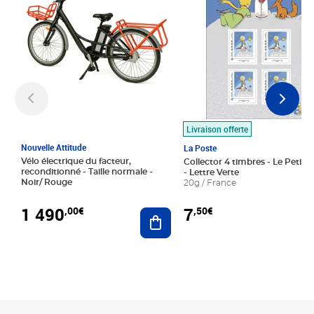
Livraison offerte
Nouvelle Attitude
La Poste
Vélo électrique du facteur,
Collector 4 timbres - Le Petit P
reconditionné - Taille normale -
- Lettre Verte
Noir/ Rouge
20g / France
1 490
7
,00€
,50€
Ajouter au panier