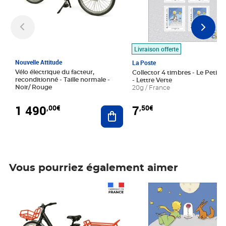
Livraison offerte
Nouvelle Attitude
La Poste
Vélo électrique du facteur,
Collector 4 timbres - Le Petit P
reconditionné - Taille normale -
- Lettre Verte
Noir/ Rouge
20g / France
1 490
7
,00€
,50€
Ajouter au panier
Vous pourriez également aimer
Prix 1 490,00€
Prix 7,50€