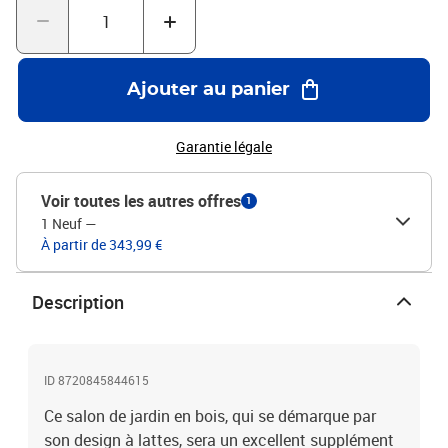
Bon à savoir :Les coussins ne sont pas inclus dans la
livraison.Pour que vos meubles d'extérieur restent beaux, nous
vous recommandons de les protéger avec une housse
imperméable.Matériau : bois de pin massif (non traité)Matériau
Ajouter au panier
des lattes : contreplaquéDimensions du canapé central : 120 x 84 x
70 cm (L x l x H)Dimensions du repose-pied/de la table basse de
jardin : 120 x 84 x 30 cm (L x l x H)Capacité de charge maximale
Garantie légale
(par siège) : 110 kgL'assemblage est requisLa livraison contient :2
x canapé central3 x repose-pieds/table basse de jardin
Voir toutes les autres offres
1
1 Neuf
—
À partir de 343,99 €
Description
ID 8720845844615
Ce salon de jardin en bois, qui se démarque par
son design à lattes, sera un excellent supplément