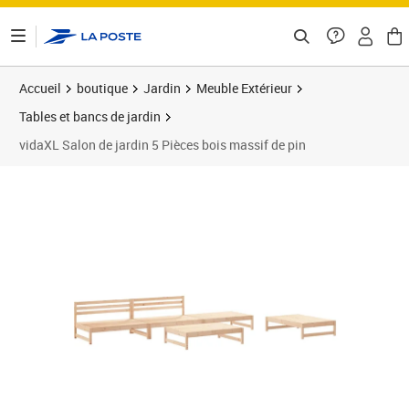
ontenu de la page
Accueil
boutique
Jardin
Meuble Extérieur
Tables et bancs de jardin
vidaXL Salon de jardin 5 Pièces bois massif de pin
Prix barré 388,99 €
Prix 343,89€
Prix 3