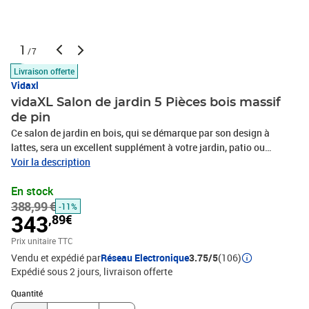
1
/7
Livraison offerte
Vidaxl
vidaXL Salon de jardin 5 Pièces bois massif
de pin
Ce salon de jardin en bois, qui se démarque par son design à
lattes, sera un excellent supplément à votre jardin, patio ou
terrasse pour profiter d'un moment agréable avec votre famille ou
Voir la description
vos amis. Bois de pin massif : le bois de pin massif est un
En stock
matériau naturel magnifique. Le bois de pin a un grain droit et les
388,99 €
nœuds donnent au matériau son aspect caractéristique et
-11%
343
,89€
rustique.Cadre robuste et stable : le cadre en bois rend l'ensemble
de salon robuste et stable pour une utilisation quotidienne à
Prix unitaire TTC
l'extérieur.Expérience d'assise confortable : le dossier ajoute un
Vendu et expédié par
Réseau Electronique
3.75/5
(106)
confort d'assise supplémentaire au canapé d'extérieur.Design
Expédié sous 2 jours
livraison offerte
modulaire : le canapé est flexible et facile à déplacer. Vous pouvez
Quantité : 1
le combiner avec d'autres segments modulaires de la boutique en
Quantité
ligne pour créer vos propres configurations de salon de jardin !