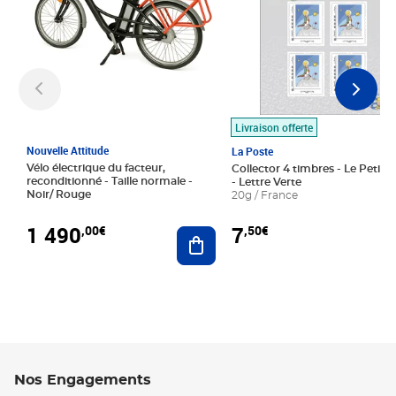
Livraison offerte
Nouvelle Attitude
La Poste
Vélo électrique du facteur,
Collector 4 timbres - Le Petit P
reconditionné - Taille normale -
- Lettre Verte
Noir/ Rouge
20g / France
1 490
7
,00€
,50€
Ajouter au panier
Nos Engagements