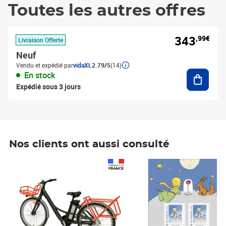
Toutes les autres offres
343
,99€
Livraison Offerte
Neuf
Vendu et expédié par
vidaXL
2.79/5
(14)
Ajouter
En stock
Expédié sous 3 jours
Nos clients ont aussi consulté
Prix 1 490,00€
Prix 7,50€