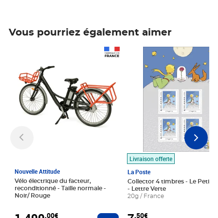
Vous pourriez également aimer
Prix 1 490,00€
Prix 7,50€
Livraison offerte
Nouvelle Attitude
La Poste
Vélo électrique du facteur,
Collector 4 timbres - Le Petit P
reconditionné - Taille normale -
- Lettre Verte
Noir/ Rouge
20g / France
1 490
,00€
,50€
Ajouter au panier