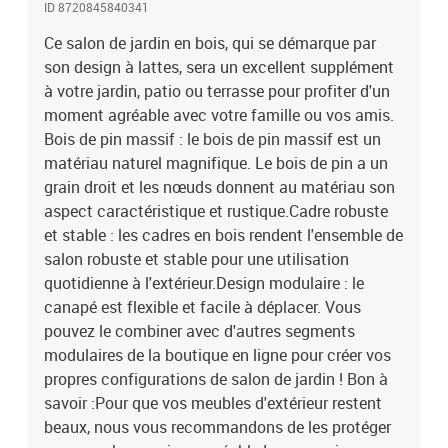
ID 8720845840341
sont pas inclus dans la livraison.Matériau : bois de pin massif
(non traité)Matériau des lattes : contreplaquéDimensions du
Ce salon de jardin en bois, qui se démarque par
canapé d'angle : 62 x 62 x 70,5 cm (l x P x H)Dimensions du canapé
son design à lattes, sera un excellent supplément
central : 62 x 62 x 70,5 cm (l x P x H)Dimensions du repose-pied/de
à votre jardin, patio ou terrasse pour profiter d'un
la table basse de jardin : 62 x 62 x 32 cm (l x P x H)Capacité de
moment agréable avec votre famille ou vos amis.
charge maximale (par siège) : 110 kgL'assemblage est requisLa
Bois de pin massif : le bois de pin massif est un
livraison contient :2 x canapé d'angle1 x canapé central2 x repose-
matériau naturel magnifique. Le bois de pin a un
pieds/table basse de jardin
grain droit et les nœuds donnent au matériau son
aspect caractéristique et rustique.Cadre robuste
et stable : les cadres en bois rendent l'ensemble de
salon robuste et stable pour une utilisation
quotidienne à l'extérieur.Design modulaire : le
canapé est flexible et facile à déplacer. Vous
pouvez le combiner avec d'autres segments
modulaires de la boutique en ligne pour créer vos
propres configurations de salon de jardin ! Bon à
savoir :Pour que vos meubles d'extérieur restent
beaux, nous vous recommandons de les protéger