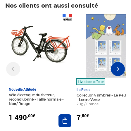
Nos clients ont aussi consulté
Prix 1 490,00€
Prix 7,50€
Livraison offerte
Nouvelle Attitude
La Poste
Vélo électrique du facteur,
Collector 4 timbres - Le Petit P
reconditionné - Taille normale -
- Lettre Verte
Noir/ Rouge
20g / France
1 490
7
,00€
,50€
Ajouter au panier