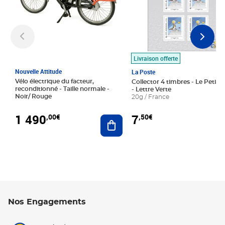
Livraison offerte
Nouvelle Attitude
La Poste
Vélo électrique du facteur,
Collector 4 timbres - Le Petit P
reconditionné - Taille normale -
- Lettre Verte
Noir/ Rouge
20g / France
1 490
7
,00€
,50€
Ajouter au panier
Nos Engagements