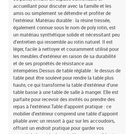
massif avec finition à l'huileDimensions : 62 x 62 x 69 cm (l x P x
accueillant pour discuter avec la famille et les
H)Dimension du siège : 55 x 55 cm (l x P)Hauteur du siège à partir
amis ou simplement se détendre et profiter de
du sol : 37 cmHauteur des accoudoirs à partir du sol : 55
l'extérieur. Matériau durable : la résine tressée,
cmDimensions de la table d'appoint : 24,5 x 23,5 cm (L x l)Table
également connue sous le nom de poly rotin, est
:Couleur : noirMatériau : résine tressée, acier enduit de poudre,
un matériau synthétique solide et nécessitant peu
bois d'acacia massif avec finition à l'huileDimensions : 100 x 55 x
44/73 cm (L x l x H)Coussin :Couleur : noirMatériau de la
d'entretien qui ressemble au rotin naturel. Il est
couverture : tissu (100 % polyester)Matériau de remplissage du
léger, facile à nettoyer et couramment utilisé pour
coussin de siège : mousseMatériau de remplissage du coussin de
les meubles d'extérieur en raison de sa durabilité
dossier : fibre de cotonDimensions du coussin de siège : 55 x 55 x
et de ses propriétés de résistance aux
3 cm (l x P x é)Dimensions du coussin de dossier : 55 x 45 x 13 cm
intempéries.Dessus de table réglable : le dessus de
(L x l x é)La livraison contient :1 x table de jardin1 x canapé
table peut être soulevé pour rendre la table plus
d'angle1 x siège central2 x canapé avec accoudoirs en bois
haute, ce qui transforme la table d'extérieur d'une
d'acacia5 x coussin de dossier4 x coussin de siège avec housse
amovible et lavable
table basse à une table de salle à manger. Elle est
parfaite pour recevoir des invités ou prendre des
repas à l'extérieur.Table d'appoint pratique : ce
mobilier d'extérieur comprend une table d'appoint
pliable avec un ressort à gaz sur les accoudoirs,
offrant un endroit pratique pour garder vos