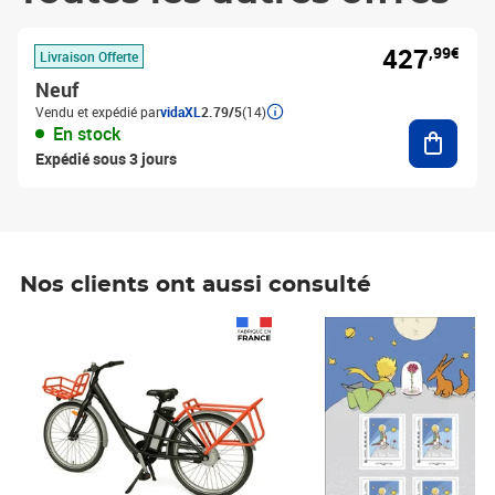
427
,99€
Livraison Offerte
Neuf
Vendu et expédié par
vidaXL
2.79/5
(14)
Ajouter
En stock
Expédié sous 3 jours
Nos clients ont aussi consulté
Prix 1 490,00€
Prix 7,50€