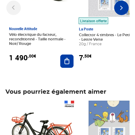
Livraison offerte
Nouvelle Attitude
La Poste
Vélo électrique du facteur,
Collector 4 timbres - Le Petit P
reconditionné - Taille normale -
- Lettre Verte
Noir/ Rouge
20g / France
1 490
7
,00€
,50€
Ajouter au panier
Vous pourriez également aimer
Prix 1 490,00€
Prix 7,50€