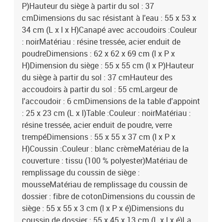
P)Hauteur du siège à partir du sol : 37
cmDimensions du sac résistant à l'eau : 55 x 53 x
34 cm (L x l x H)Canapé avec accoudoirs :Couleur
: noirMatériau : résine tressée, acier enduit de
poudreDimensions : 62 x 62 x 69 cm (l x P x
H)Dimension du siège : 55 x 55 cm (l x P)Hauteur
du siège à partir du sol : 37 cmHauteur des
accoudoirs à partir du sol : 55 cmLargeur de
l'accoudoir : 6 cmDimensions de la table d'appoint
: 25 x 23 cm (L x l)Table :Couleur : noirMatériau :
résine tressée, acier enduit de poudre, verre
trempéDimensions : 55 x 55 x 37 cm (l x P x
H)Coussin :Couleur : blanc crèmeMatériau de la
couverture : tissu (100 % polyester)Matériau de
remplissage du coussin de siège :
mousseMatériau de remplissage du coussin de
dossier : fibre de cotonDimensions du coussin de
siège : 55 x 55 x 3 cm (l x P x é)Dimensions du
coussin de dossier : 55 x 45 x 13 cm (L x l x é)La