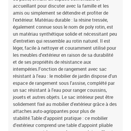
du sol : 37 cmHauteur des accoudoirs à partir du sol : 55
accueillant pour discuter avec la famille et les
cmLargeur de l'accoudoir : 6 cmDimensions de la table d'appoint :
amis ou simplement se détendre et profiter de
25 x 23 cm (L x l)Table :Couleur : noirMatériau : résine tressée,
l'extérieur. Matériau durable : la résine tressée,
acier enduit de poudre, verre trempéDimensions : 55 x 55 x 37 cm (l
également connue sous le nom de poly rotin, est
x P x H)Coussin :Couleur : blanc crèmeMatériau de la couverture :
un matériau synthétique solide et nécessitant peu
tissu (100 % polyester)Matériau de remplissage du coussin de
siège : mousseMatériau de remplissage du coussin de dossier :
d'entretien qui ressemble au rotin naturel. Il est
fibre de cotonDimensions du coussin de siège : 55 x 55 x 3 cm (l x
léger, facile à nettoyer et couramment utilisé pour
P x é)Dimensions du coussin de dossier : 55 x 45 x 13 cm (L x l x
les meubles d'extérieur en raison de sa durabilité
é)La livraison contient :2 x canapé d'accoudoir avec fonction de
et de ses propriétés de résistance aux
rangement et sac résistant à l'eau2 x siège central incluant une
intempéries.Fonction de rangement avec sac
fonction de rangement avec un sac résistant à l'eau4 x coussin de
résistant à l'eau : le mobilier de jardin dispose d'un
dossier4 x coussin de siège avec housse amovible et lavable1 x
espace de rangement sous l'assise, complété par
table de jardin
un sac résistant à l'eau pour ranger coussins,
jouets et autres objets. Le sac intérieur peut être
solidement fixé au mobilier d'extérieur grâce à des
attaches auto-agrippantes pour plus de
stabilité.Table d'appoint pratique : ce mobilier
d'extérieur comprend une table d'appoint pliable