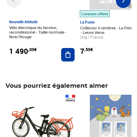
Livraison offerte
Nouvelle Attitude
La Poste
Vélo électrique du facteur,
Collector 4 timbres - Le Petit P
reconditionné - Taille normale -
- Lettre Verte
Noir/ Rouge
20g / France
1 490
7
,00€
,50€
Ajouter au panier
Vous pourriez également aimer
Prix 1 490,00€
Prix 7,50€