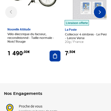
Livraison offerte
Nouvelle Attitude
La Poste
Vélo électrique du facteur,
Collector 4 timbres - Le Petit P
reconditionné - Taille normale -
- Lettre Verte
Noir/ Rouge
20g / France
1 490
7
,00€
,50€
Ajouter au panier
Nos Engagements
Proche de vous