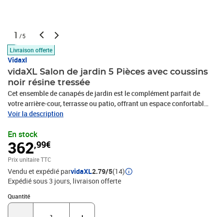
1
/5
Livraison offerte
Vidaxl
vidaXL Salon de jardin 5 Pièces avec coussins
noir résine tressée
Cet ensemble de canapés de jardin est le complément parfait de
votre arrière-cour, terrasse ou patio, offrant un espace confortable
et accueillant pour discuter avec la famille et les amis ou
Voir la description
simplement se détendre et profiter de l'extérieur. Matériau durable :
En stock
la résine tressée, également connue sous le nom de poly rotin, est
362
,99€
un matériau synthétique solide et nécessitant peu d'entretien qui
ressemble au rotin naturel. Il est léger, facile à nettoyer et
Prix unitaire TTC
couramment utilisé pour les meubles d'extérieur en raison de sa
Vendu et expédié par
vidaXL
2.79/5
(14)
durabilité et de ses propriétés de résistance aux
Expédié sous 3 jours
livraison offerte
intempéries.Fonction de rangement avec sac résistant à l'eau : le
mobilier de jardin dispose d'un espace de rangement sous l'assise,
Quantité : 1
Quantité
complété par un sac résistant à l'eau pour ranger coussins, jouets
et autres objets. Le sac intérieur peut être solidement fixé au