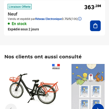
363
,28€
Livraison Offerte
Neuf
Vendu et expédié par
Réseau Electronique
3.75/5
(106)
Ajouter
En stock
Expédié sous 2 jours
Nos clients ont aussi consulté
Prix 1 490,00€
Prix 7,50€