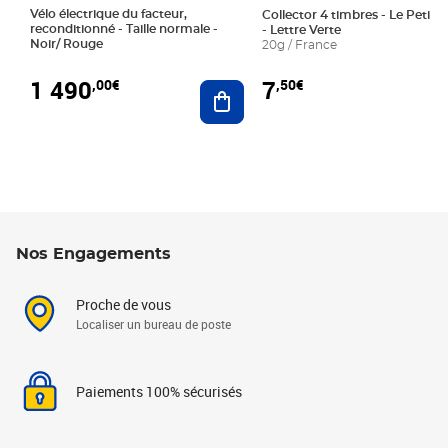
Vélo électrique du facteur,
Collector 4 timbres - Le Petit P
reconditionné - Taille normale -
- Lettre Verte
Noir/ Rouge
20g / France
1 490
7
,00€
,50€
Ajouter au panier
Nos Engagements
Proche de vous
Localiser un bureau de poste
Paiements 100% sécurisés