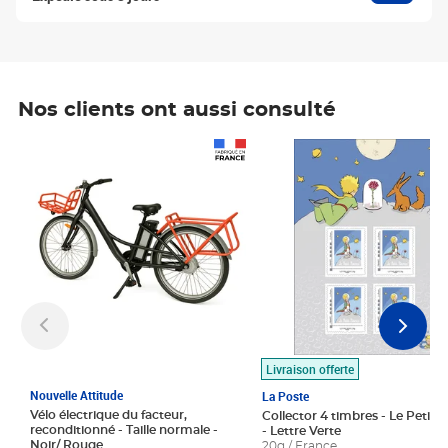
Nos clients ont aussi consulté
Prix 1 490,00€
Prix 7,50€
Livraison offerte
Nouvelle Attitude
La Poste
Vélo électrique du facteur,
Collector 4 timbres - Le Petit P
reconditionné - Taille normale -
- Lettre Verte
Noir/ Rouge
20g / France