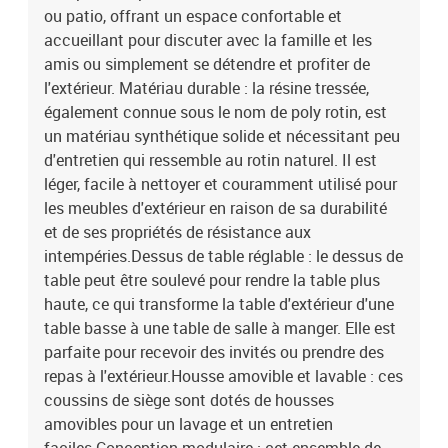
noirMatériau : résine tressée, acier enduit de poudre, bois d'acacia
ou patio, offrant un espace confortable et
massif avec finition à l'huileDimensions : 100 x 55 x 44/73 cm (L x
accueillant pour discuter avec la famille et les
l x H)Coussin :Couleur : blanc crèmeMatériau de la couverture :
amis ou simplement se détendre et profiter de
tissu (100 % polyester)Matériau de remplissage du coussin de
l'extérieur. Matériau durable : la résine tressée,
siège : mousseMatériau de remplissage du coussin de dossier :
également connue sous le nom de poly rotin, est
fibre de cotonDimensions du coussin de siège : 55 x 55 x 3 cm (l x
un matériau synthétique solide et nécessitant peu
P x é)Dimensions du coussin de dossier : 55 x 45 x 13 cm (L x l x
é)La livraison contient :1 x table de jardin1 x canapé d'angle1 x
d'entretien qui ressemble au rotin naturel. Il est
siège central2 x canapé avec accoudoirs5 x coussin de dossier4 x
léger, facile à nettoyer et couramment utilisé pour
coussin de siège avec housse amovible et lavable
les meubles d'extérieur en raison de sa durabilité
et de ses propriétés de résistance aux
intempéries.Dessus de table réglable : le dessus de
table peut être soulevé pour rendre la table plus
haute, ce qui transforme la table d'extérieur d'une
table basse à une table de salle à manger. Elle est
parfaite pour recevoir des invités ou prendre des
repas à l'extérieur.Housse amovible et lavable : ces
coussins de siège sont dotés de housses
amovibles pour un lavage et un entretien