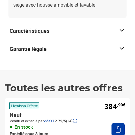
siège avec housse amovible et lavable
Caractéristiques
Garantie légale
Toutes les autres offres
384
,99€
Livraison Offerte
Neuf
Vendu et expédié par
vidaXL
2.79/5
(14)
Ajouter
En stock
Expédié sous 3 jours