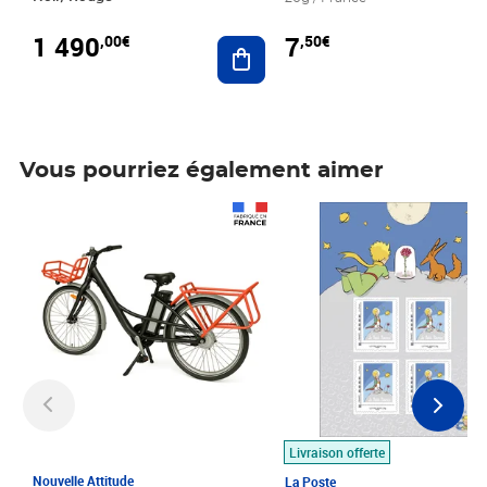
1 490
7
,00€
,50€
Ajouter au panier
Vous pourriez également aimer
Prix 1 490,00€
Prix 7,50€
Livraison offerte
Nouvelle Attitude
La Poste