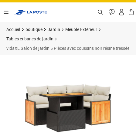
ontenu de la page
Accueil
boutique
Jardin
Meuble Extérieur
Tables et bancs de jardin
vidaXL Salon de jardin 5 Pièces avec coussins noir résine tressée
Prix barré 462,99 €
Prix 384,27€
Prix 3