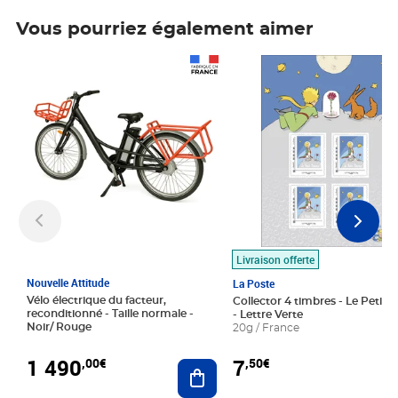
Vous pourriez également aimer
Prix 1 490,00€
Prix 7,50€
Livraison offerte
Nouvelle Attitude
La Poste
Vélo électrique du facteur,
Collector 4 timbres - Le Petit P
reconditionné - Taille normale -
- Lettre Verte
Noir/ Rouge
20g / France
1 490
7
,00€
,50€
Ajouter au panier