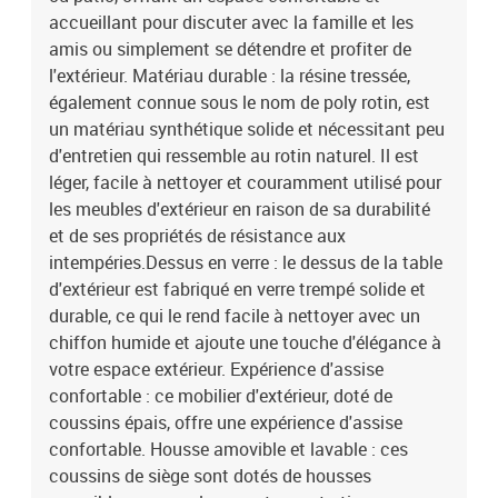
polyester)Matériau de remplissage du coussin de siège :
accueillant pour discuter avec la famille et les
mousseMatériau de remplissage du coussin de dossier : fibre de
amis ou simplement se détendre et profiter de
cotonDimensions du coussin de siège : 55 x 55 x 3 cm (l x P x
l'extérieur. Matériau durable : la résine tressée,
é)Dimensions du coussin de dossier : 55 x 45 x 13 cm (L x l x é)La
également connue sous le nom de poly rotin, est
livraison contient :2 x siège central2 x canapé avec accoudoirs1 x
un matériau synthétique solide et nécessitant peu
table de jardin4 x coussin de dossier4 x coussin de siège avec
housse amovible et lavable
d'entretien qui ressemble au rotin naturel. Il est
léger, facile à nettoyer et couramment utilisé pour
les meubles d'extérieur en raison de sa durabilité
et de ses propriétés de résistance aux
intempéries.Dessus en verre : le dessus de la table
d'extérieur est fabriqué en verre trempé solide et
durable, ce qui le rend facile à nettoyer avec un
chiffon humide et ajoute une touche d'élégance à
votre espace extérieur. Expérience d'assise
confortable : ce mobilier d'extérieur, doté de
coussins épais, offre une expérience d'assise
confortable. Housse amovible et lavable : ces
coussins de siège sont dotés de housses