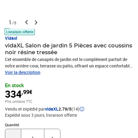
1
/5
Livraison offerte
Vidaxl
vidaXL Salon de jardin 5 Pièces avec coussins
noir résine tressée
Cet ensemble de canapés de jardin est le complément parfait de
votre arrière-cour, terrasse ou patio, offrant un espace confortable
et accueillant pour discuter avec la famille et les amis ou
Voir la description
simplement se détendre et profiter de l'extérieur. Matériau durable :
En stock
la résine tressée, également connue sous le nom de poly rotin, est
334
,99€
un matériau synthétique solide et nécessitant peu d'entretien qui
ressemble au rotin naturel. Il est léger, facile à nettoyer et
Prix unitaire TTC
couramment utilisé pour les meubles d'extérieur en raison de sa
Vendu et expédié par
vidaXL
2.79/5
(14)
durabilité et de ses propriétés de résistance aux
Expédié sous 3 jours
livraison offerte
intempéries.Dessus en verre : le dessus de la table d'extérieur est
fabriqué en verre trempé solide et durable, ce qui le rend facile à
Quantité : 1
Quantité
nettoyer avec un chiffon humide et ajoute une touche d'élégance à
votre espace extérieur. Expérience d'assise confortable : ce