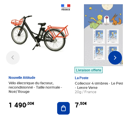
Prix 1 490,00€
Prix 7,50€
Livraison offerte
Nouvelle Attitude
La Poste
Vélo électrique du facteur,
Collector 4 timbres - Le Petit P
reconditionné - Taille normale -
- Lettre Verte
Noir/ Rouge
20g / France
1 490
7
,00€
,50€
Ajouter au panier