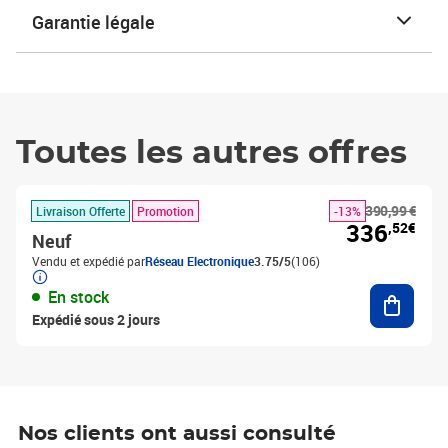
Garantie légale
Toutes les autres offres
390,99 €
Livraison Offerte
Promotion
-13%
336
,52€
Neuf
Vendu et expédié par
Réseau Electronique
3.75/5
(106)
Ajouter
En stock
Expédié sous 2 jours
Nos clients ont aussi consulté