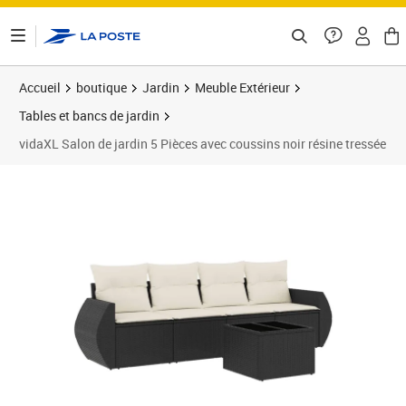
ontenu de la page
Accueil
boutique
Jardin
Meuble Extérieur
Tables et bancs de jardin
vidaXL Salon de jardin 5 Pièces avec coussins noir résine tressée
Prix 334,99€
Prix b
Prix 3