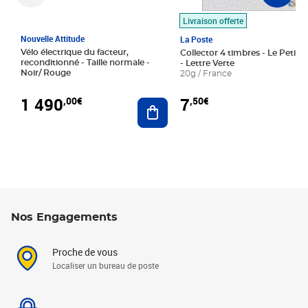
Livraison offerte
Nouvelle Attitude
La Poste
Vélo électrique du facteur,
Collector 4 timbres - Le Petit P
reconditionné - Taille normale -
- Lettre Verte
Noir/ Rouge
20g / France
1 490
7
,00€
,50€
Ajouter au panier
Nos Engagements
Proche de vous
Localiser un bureau de poste