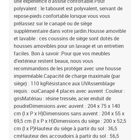
une expérience d'assise confortable.Pouf
du coussin d’assise (repose-pied) : 51 x 48 x 3 cm (l x P x
polyvalent : le tabouret est polyvalent, servant de
é)Dimensions du coussin de dossier : 50 x 42 x 10 cm (L x l x é)La
repose-pieds confortable lorsque vous vous
livraison contient :1 x canapé 4 places avec auvent4 x repose-
prélassez sur le canapé ou de siège
pied5 x coussin de siège avec housse amovible et lavable4 x
coussin de dossier
supplémentaire dans votre jardin.Housse amovible
et lavable : ces coussins de siège sont dotés de
housses amovibles pour un lavage et un entretien
faciles. Bon à savoir :Pour que vos meubles
d'extérieur restent beaux, nous vous
recommandons de les protéger avec une housse
imperméable.Capacité de charge maximale (par
siège) : 110 kgRésistance aux UVAssemblage
requis : ouiCanapé 4 places avec auvent :Couleur :
grisMatériau : résine tressée, acier enduit de
poudreDimensions avec auvent : 204 x 75 x 140
cm (l x P x H)Dimensions sans auvent : 204 x 55 x
69,5 cm (l x P x H)Dimensions du siège : 200 x 52,5
cm (l x P)Hauteur du siège à partir du sol : 36,5
cmHauteur des accoudoirs à partir du sol : 56,5