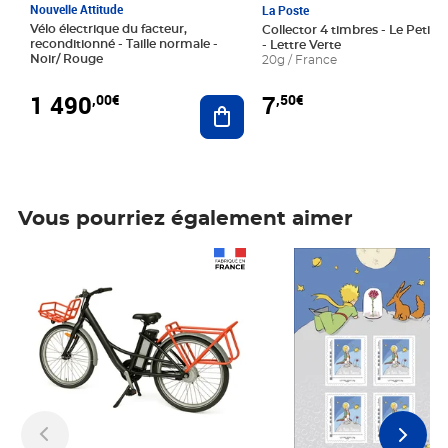
Nouvelle Attitude
La Poste
Vélo électrique du facteur,
Collector 4 timbres - Le Petit P
reconditionné - Taille normale -
- Lettre Verte
Noir/ Rouge
20g / France
1 490
7
,00€
,50€
Ajouter au panier
Vous pourriez également aimer
Prix 1 490,00€
Prix 7,50€