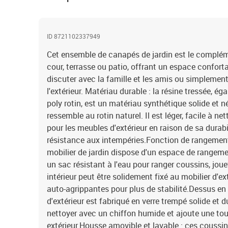
ID 8721102337949
Cet ensemble de canapés de jardin est le complémen
cour, terrasse ou patio, offrant un espace confort
discuter avec la famille et les amis ou simplement
l'extérieur. Matériau durable : la résine tressée, 
poly rotin, est un matériau synthétique solide et n
ressemble au rotin naturel. Il est léger, facile à n
pour les meubles d'extérieur en raison de sa durabi
résistance aux intempéries.Fonction de rangement 
mobilier de jardin dispose d'un espace de rangeme
un sac résistant à l'eau pour ranger coussins, joue
intérieur peut être solidement fixé au mobilier d'e
auto-agrippantes pour plus de stabilité.Dessus en v
d'extérieur est fabriqué en verre trempé solide et du
nettoyer avec un chiffon humide et ajoute une to
extérieur.Housse amovible et lavable : ces coussi