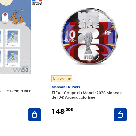
Prix 148,00€
Nouveauté
Monnaie De Paris
 - Le Petit Prince -
FIFA – Coupe du Monde 2026 Monnaie
de 10€ Argent colorisée
148
,00€
Ajouter au panier
Ajoute