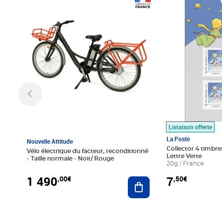
Prix 1 490,00€
Prix 7,50€
Livraison offerte
La Poste
Nouvelle Attitude
Collector 4 timbres
Vélo électrique du facteur, reconditionné
Lettre Verte
- Taille normale - Noir/ Rouge
20g / France
1 490
7
,00€
,50€
Ajouter au panier