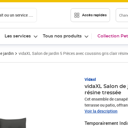
t ou un service ....
Chang
Accès rapides
Les services
Tous nos produits
Collection Pet
e jardin
vidaXL Salon de jardin 5 Pièces avec coussins gris clair résin
Vidaxl
vidaXL Salon de j
résine tressée
Cet ensemble de canapés 
terrasse ou patio, offra
famille et les amis ou si
Voir la description
durable : la résine tres
Temporairement Indi
matériau synthétique sol