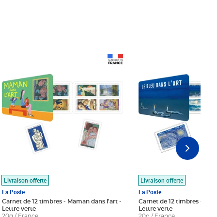
Prix 18,24€
Prix 18,24€
Livraison offerte
Livraison offerte
La Poste
La Poste
Carnet de 12 timbres - Maman dans l'art -
Carnet de 12 timbres - Le bl
Lettre verte
Lettre verte
20g / France
20g / France