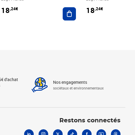
18
18
,24€
,24€
r au panier
Ajouter au panier
5€ d'achat
Nos engagements
s
sociétaux et environnementaux
Linkedin
Instagram
X
Tiktok
Facebook
Youtube
Threads
Restons connectés