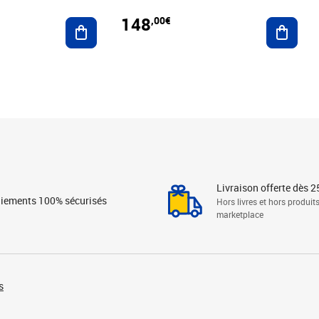
148
,00€
Ajouter au panier
Ajoute
Livraison offerte dès 2
iements 100% sécurisés
Hors livres et hors produit
marketplace
s