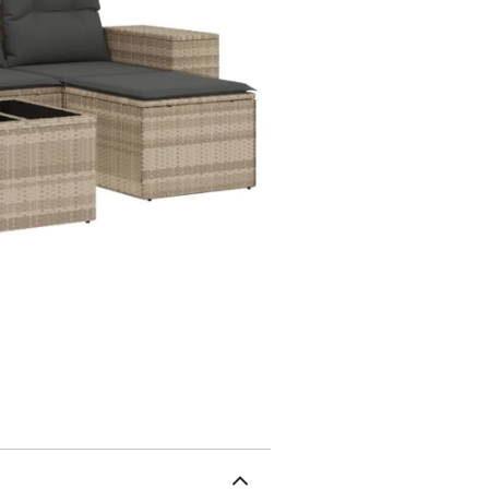
naturel. Il est léger, fa
d'extérieur en raison de 
intempéries.Fonction de 
dispose d'un espace de r
pour ranger coussins, jo
fixé au mobilier d'extér
stabilité.Dessus en verre
solide et durable, ce qui
touche d'élégance à votr
de siège sont dotés de 
faciles.Conception modu
modulaire, ce qui le ren
puissiez créer un agenc
que vos meubles d'extér
avec une housse impermé
kgRésistance aux UVPied
central :Couleur : gris c
poudreDimensions : 55 x 
P)Hauteur du siège à par
clairMatériau : résine t
P x H)Dimension du siège 
cmHauteur des accoudoirs