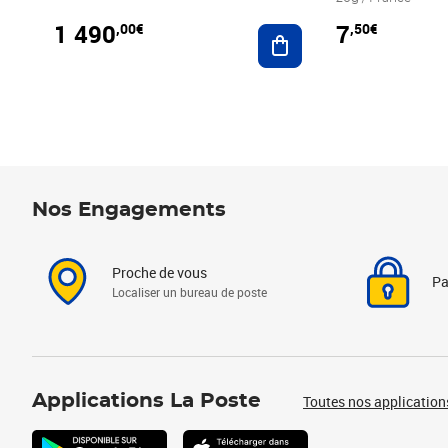
1 490
7
,00€
,50€
Ajouter au panier
Nos Engagements
Proche de vous
Pa
Localiser un bureau de poste
Applications La Poste
Toutes nos application