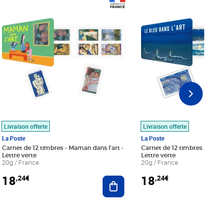
Prix 18,24€
Prix 18,24€
Livraison offerte
Livraison offerte
La Poste
La Poste
Carnet de 12 timbres - Maman dans l'art -
Carnet de 12 timbres - Le bl
Lettre verte
Lettre verte
20g / France
20g / France
18
18
,24€
,24€
r au panier
Ajouter au panier