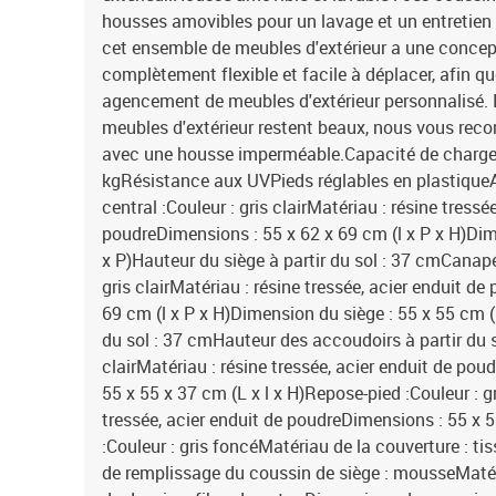
housses amovibles pour un lavage et un entretien 
cet ensemble de meubles d'extérieur a une concept
complètement flexible et facile à déplacer, afin q
agencement de meubles d'extérieur personnalisé. 
meubles d'extérieur restent beaux, nous vous re
avec une housse imperméable.Capacité de charge 
kgRésistance aux UVPieds réglables en plastique
central :Couleur : gris clairMatériau : résine tressé
poudreDimensions : 55 x 62 x 69 cm (l x P x H)Dim
x P)Hauteur du siège à partir du sol : 37 cmCanap
gris clairMatériau : résine tressée, acier enduit d
69 cm (l x P x H)Dimension du siège : 55 x 55 cm (l
du sol : 37 cmHauteur des accoudoirs à partir du s
clairMatériau : résine tressée, acier enduit de pou
55 x 55 x 37 cm (L x l x H)Repose-pied :Couleur : gr
tressée, acier enduit de poudreDimensions : 55 x 5
:Couleur : gris foncéMatériau de la couverture : t
de remplissage du coussin de siège : mousseMaté