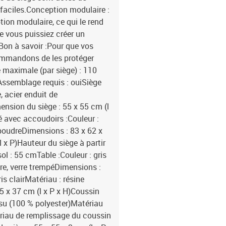
faciles.Conception modulaire :
ion modulaire, ce qui le rend
ue vous puissiez créer un
Bon à savoir :Pour que vos
commandons de les protéger
maximale (par siège) : 110
Assemblage requis : ouiSiège
e, acier enduit de
ension du siège : 55 x 55 cm (l
é avec accoudoirs :Couleur :
e poudreDimensions : 83 x 62 x
 x P)Hauteur du siège à partir
ol : 55 cmTable :Couleur : gris
dre, verre trempéDimensions :
is clairMatériau : résine
5 x 37 cm (l x P x H)Coussin
issu (100 % polyester)Matériau
riau de remplissage du coussin