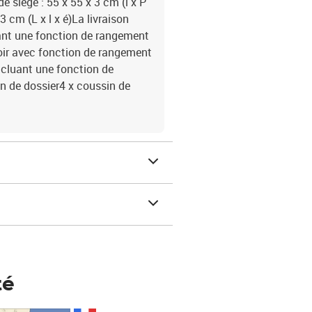
e siège : 55 x 55 x 3 cm (l x P
 cm (L x l x é)La livraison
luant une fonction de rangement
oir avec fonction de rangement
incluant une fonction de
n de dossier4 x coussin de
té