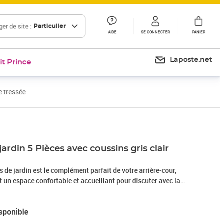
er de site :
Particulier
AIDE
SE CONNECTER
PANIER
Laposte.net
it Prince
e tressée
ardin 5 Pièces avec coussins gris clair
de jardin est le complément parfait de votre arrière-cour,
nt un espace confortable et accueillant pour discuter avec la
mplement se détendre et profiter de l'extérieur. Matériau
sée, également connue sous le nom de poly rotin, est un
sponible
ide et nécessitant peu d'entretien qui ressemble au rotin