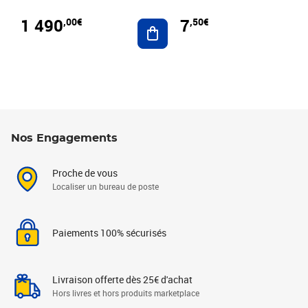
1 490
7
,00€
,50€
Ajouter au panier
Nos Engagements
Proche de vous
Localiser un bureau de poste
Paiements 100% sécurisés
Livraison offerte dès 25€ d'achat
Hors livres et hors produits marketplace