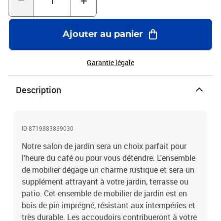
H)L'assemblage est requisLa livraison contient :1 x chaise1 x
banc1 x banc d'angle1 x table à thé
Ajouter au panier
Garantie légale
Description
ID 8719883889030
Notre salon de jardin sera un choix parfait pour
l'heure du café ou pour vous détendre. L'ensemble
de mobilier dégage un charme rustique et sera un
supplément attrayant à votre jardin, terrasse ou
patio. Cet ensemble de mobilier de jardin est en
bois de pin imprégné, résistant aux intempéries et
très durable. Les accoudoirs contribueront à votre