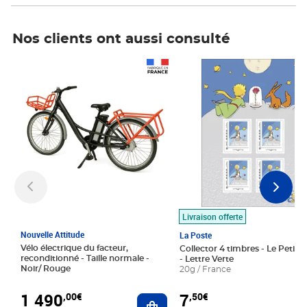
Nos clients ont aussi consulté
Prix 1 490,00€
Prix 7,50€
Livraison offerte
Nouvelle Attitude
La Poste
Vélo électrique du facteur,
Collector 4 timbres - Le Petit P
reconditionné - Taille normale -
- Lettre Verte
Noir/ Rouge
20g / France
1 490
7
,00€
,50€
Ajouter au panier