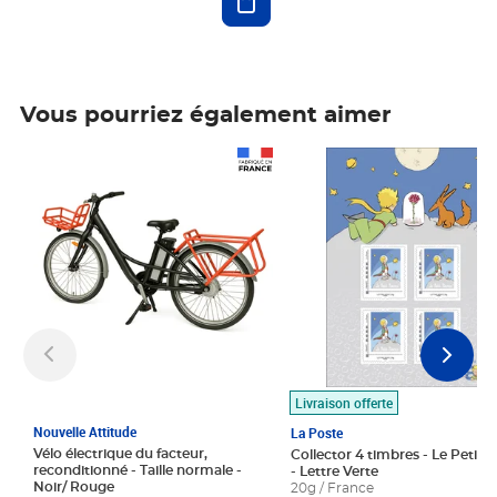
Vous pourriez également aimer
Prix 1 490,00€
Prix 7,50€
Livraison offerte
Nouvelle Attitude
La Poste
Vélo électrique du facteur,
Collector 4 timbres - Le Petit P
reconditionné - Taille normale -
- Lettre Verte
Noir/ Rouge
20g / France