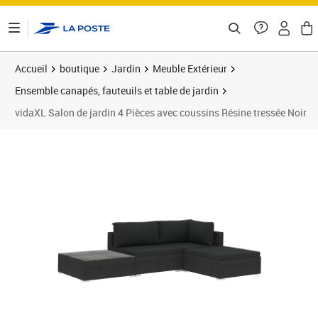
ontenu de la page
Accueil
boutique
Jardin
Meuble Extérieur
Ensemble canapés, fauteuils et table de jardin
vidaXL Salon de jardin 4 Pièces avec coussins Résine tressée Noir
Prix 376,89€
Prix 3