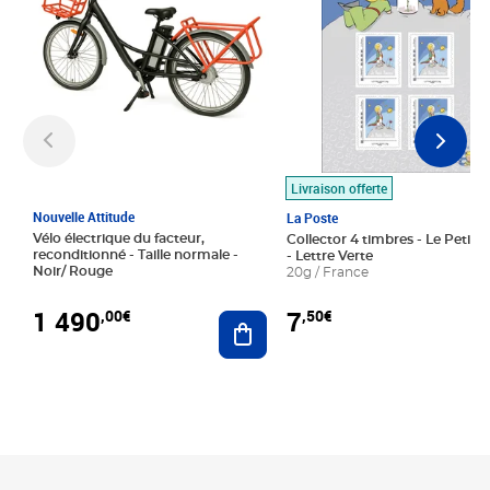
Livraison offerte
Nouvelle Attitude
La Poste
Vélo électrique du facteur,
Collector 4 timbres - Le Petit P
reconditionné - Taille normale -
- Lettre Verte
Noir/ Rouge
20g / France
1 490
7
,00€
,50€
Ajouter au panier