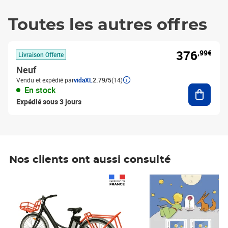
Toutes les autres offres
376
,99€
Livraison Offerte
Neuf
Vendu et expédié par
vidaXL
2.79/5
(14)
Ajouter
En stock
Expédié sous 3 jours
Nos clients ont aussi consulté
Prix 1 490,00€
Prix 7,50€