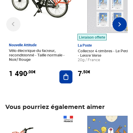
Livraison offerte
Nouvelle Attitude
La Poste
Vélo électrique du facteur,
Collector 4 timbres - Le Petit P
reconditionné - Taille normale -
- Lettre Verte
Noir/ Rouge
20g / France
1 490
7
,00€
,50€
Ajouter au panier
Vous pourriez également aimer
Prix 1 490,00€
Prix 7,50€