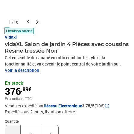
1
/10
Livraison offerte
Vidaxl
vidaXL Salon de jardin 4 Pièces avec coussins
Résine tressée Noir
Cet ensemble de canapé en rotin combine le style et la
fonctionnalité et va devenir le point central de votre jardin ou
patio. Le mobilier entier est conçu pour être utilisé à l'extérieur
Voir la description
toute l'année. Grâce à la résine tressée résistante aux intempéries
En stock
et à l'eau, ce mobilier est facile à nettoyer, résistant à l'usure et
376
,89€
adapté à un usage quotidien. L'ensemble de sièges dispose d'un
cadre en acier enduit de poudre, qui est extrêmement durable. Le
Prix unitaire TTC
mobilier est également léger et modulable, ce qui le rend
Vendu et expédié par
Réseau Electronique
3.75/5
(106)
entièrement flexible et facile à déplacer pour s'adapter à n'importe
Expédié sous 2 jours
livraison offerte
quel environnement. Les coussins épais et amovibles sont
extrêmement confortables. La livraison comprend 1 canapé
Quantité : 1
Quantité
d'angle, 1 canapé central, 1 repose-pieds, 1 table basse, 3 coussins
d'assise et 3 coussins de dossier. Remarque : nous recommandons