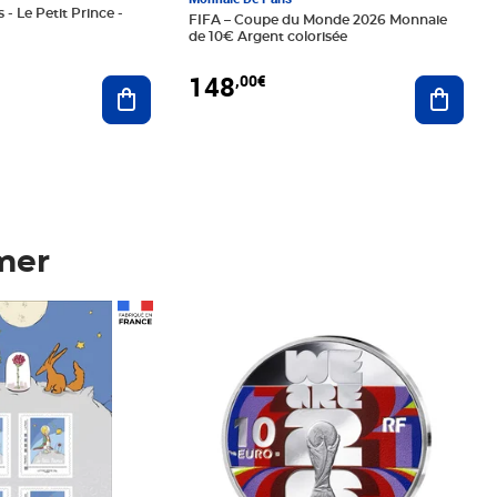
 - Le Petit Prince -
FIFA – Coupe du Monde 2026 Monnaie
de 10€ Argent colorisée
148
,00€
Ajouter au panier
Ajoute
mer
Prix 148,00€