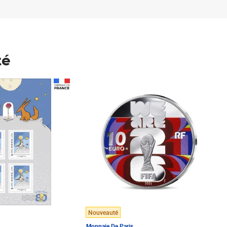
té
Prix 148,00€
Nouveauté
Monnaie De Paris