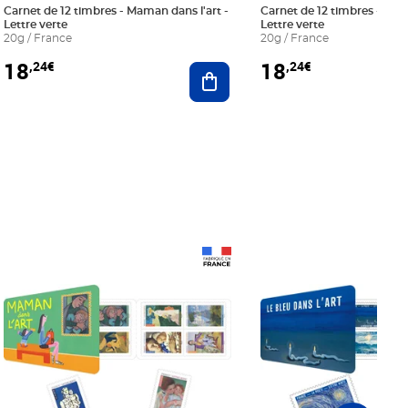
Carnet de 12 timbres - Maman dans l'art -
Carnet de 12 timbres - Le bl
Lettre verte
Lettre verte
20g / France
20g / France
18
18
,24€
,24€
r au panier
Ajouter au panier
Prix 18,24€
Prix 18,24€