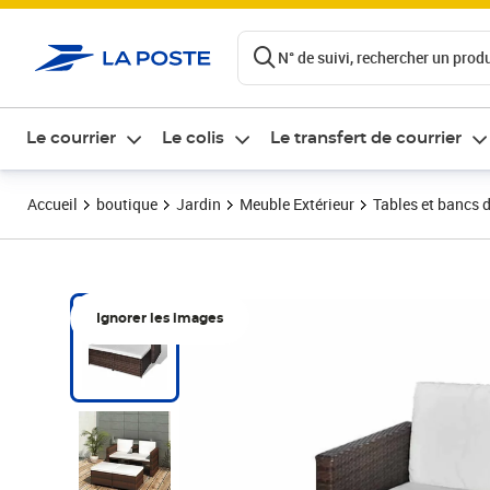
ontenu de la page
N° de suivi, rechercher un produi
Le courrier
Le colis
Le transfert de courrier
Accueil
boutique
Jardin
Meuble Extérieur
Tables et bancs d
Ignorer les images