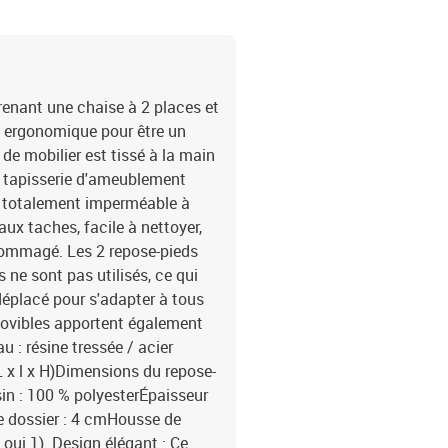
Épaisseur du coussin de dossier : 4 cm Housse de c
coussin lavable : oui EAN : 8718475851356 SKU : 40736 Marque : vidaXL Maximum
110 kg par siège. Soyez 
forte chaleur à proximit
renant une chaise à 2 places et
e ergonomique pour être un
de mobilier est tissé à la main
ne tapisserie d'ameublement
t totalement imperméable à
 aux taches, facile à nettoyer,
dommagé. Les 2 repose-pieds
 ne sont pas utilisés, ce qui
 déplacé pour s'adapter à tous
movibles apportent également
 : résine tressée / acier
L x l x H)Dimensions du repose-
sin : 100 % polyesterÉpaisseur
e dossier : 4 cmHousse de
oui 1). Design élégant : Ce