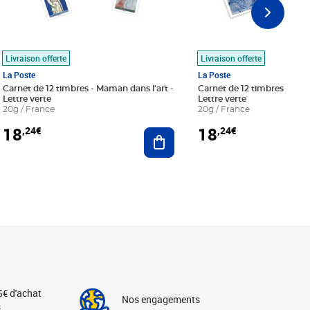
Livraison offerte
Livraison offerte
La Poste
La Poste
Carnet de 12 timbres - Maman dans l'art -
Carnet de 12 timbres - Le bl
Lettre verte
Lettre verte
20g / France
20g / France
18
18
,24€
,24€
r au panier
Ajouter au panier
5€ d'achat
Nos engagements
s