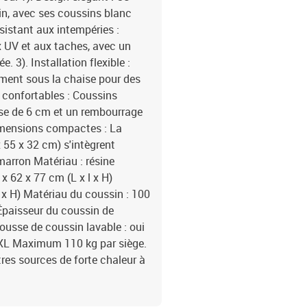
ain, avec ses coussins blanc
ésistant aux intempéries :
ux UV et aux taches, avec un
. 3). Installation flexible :
ment sous la chaise pour des
s confortables : Coussins
ise de 6 cm et un rembourrage
Dimensions compactes : La
x 55 x 32 cm) s'intègrent
marron Matériau : résine
x 62 x 77 cm (L x l x H)
 x H) Matériau du coussin : 100
Épaisseur du coussin de
ousse de coussin lavable : oui
XL Maximum 110 kg par siège.
res sources de forte chaleur à