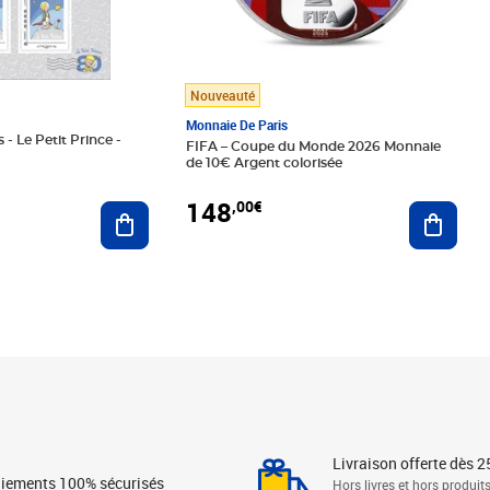
Nouveauté
Monnaie De Paris
 - Le Petit Prince -
FIFA – Coupe du Monde 2026 Monnaie
de 10€ Argent colorisée
148
,00€
Ajouter au panier
Ajoute
Livraison offerte dès 2
iements 100% sécurisés
Hors livres et hors produit