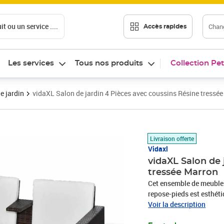
t ou un service ....
Chang
Accès rapides
Les services
Tous nos produits
Collection Pet
e jardin
vidaXL Salon de jardin 4 Pièces avec coussins Résine tressé
Prix 211,99€
Livraison offerte
Vidaxl
vidaXL Salon de 
tressée Marron
Cet ensemble de meuble d
repose-pieds est esthét
attrayant dans votre jar
Voir la description
résine tressée de qualit