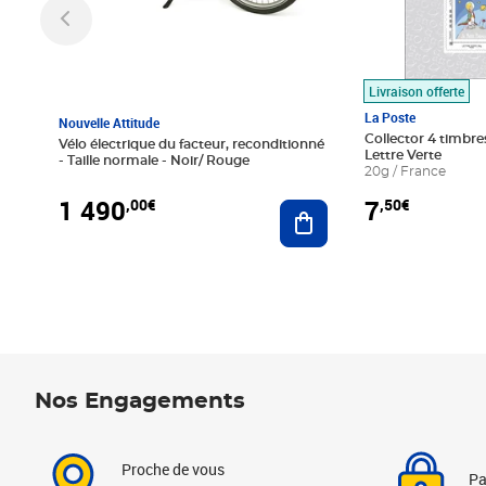
Livraison offerte
La Poste
Nouvelle Attitude
Collector 4 timbres
Vélo électrique du facteur, reconditionné
Lettre Verte
- Taille normale - Noir/ Rouge
20g / France
1 490
7
,00€
,50€
Ajouter au panier
Nos Engagements
Proche de vous
Pa