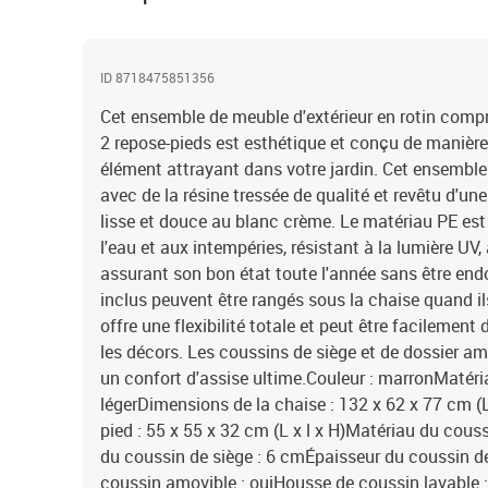
ID 8718475851356
Cet ensemble de meuble d'extérieur en rotin comp
2 repose-pieds est esthétique et conçu de manièr
élément attrayant dans votre jardin. Cet ensemble 
avec de la résine tressée de qualité et revêtu d'u
lisse et douce au blanc crème. Le matériau PE es
l'eau et aux intempéries, résistant à la lumière UV,
assurant son bon état toute l'année sans être en
inclus peuvent être rangés sous la chaise quand ils
offre une flexibilité totale et peut être facilement
les décors. Les coussins de siège et de dossier a
un confort d'assise ultime.Couleur : marronMatériau
légerDimensions de la chaise : 132 x 62 x 77 cm (
pied : 55 x 55 x 32 cm (L x l x H)Matériau du cous
du coussin de siège : 6 cmÉpaisseur du coussin d
coussin amovible : ouiHousse de coussin lavable : 