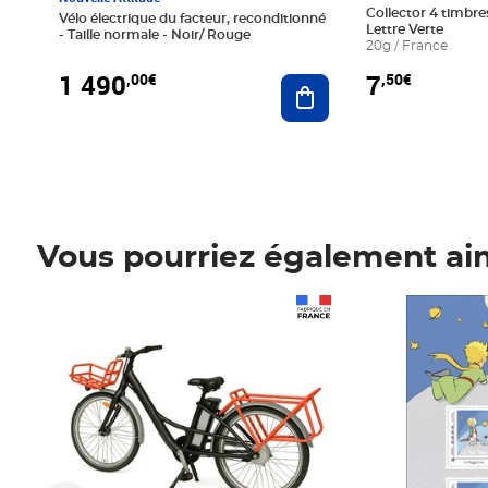
Collector 4 timbres
Vélo électrique du facteur, reconditionné
Lettre Verte
- Taille normale - Noir/ Rouge
20g / France
1 490
7
,00€
,50€
Ajouter au panier
Vous pourriez également ai
Prix 1 490,00€
Prix 7,50€