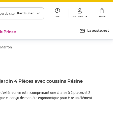
er de site :
Particulier
AIDE
SE CONNECTER
PANIER
Laposte.net
it Prince
e Marron
Prix 212,83€
jardin 4 Pièces avec coussins Résine
'extérieur en rotin comprenant une chaise à 2 places et 2
ique et conçu de manière ergonomique pour être un élément
din. Cet ensemble de mobilier est tissé à la main avec de la
é et revêtu d'une tapisserie d'ameublement lisse et douce au