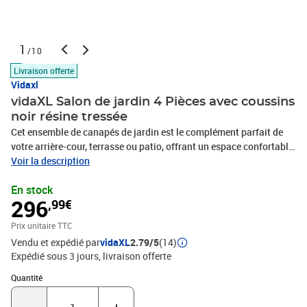
1
/10
Livraison offerte
Vidaxl
vidaXL Salon de jardin 4 Pièces avec coussins
noir résine tressée
Cet ensemble de canapés de jardin est le complément parfait de
votre arrière-cour, terrasse ou patio, offrant un espace confortable
et accueillant pour discuter avec la famille et les amis ou
Voir la description
simplement se détendre et profiter de l'extérieur. Matériau durable :
En stock
la résine tressée, également connue sous le nom de poly rotin, est
296
,99€
un matériau synthétique solide et nécessitant peu d'entretien qui
ressemble au rotin naturel. Il est léger, facile à nettoyer et
Prix unitaire TTC
couramment utilisé pour les meubles d'extérieur en raison de sa
Vendu et expédié par
vidaXL
2.79/5
(14)
durabilité et de ses propriétés de résistance aux
Expédié sous 3 jours
livraison offerte
intempéries.Expérience d'assise confortable : ce mobilier
d'extérieur, doté de coussins épais, offre une expérience d'assise
Quantité : 1
Quantité
confortable.Housse amovible et lavable : ces coussins de siège
sont dotés de housses amovibles pour un lavage et un entretien