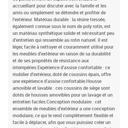
: 63,5 x 56,5 x 3 cm (l x P x é)Dimensions du coussin de dossier
accueillant pour discuter avec la famille et les
(angle) : 52 x 35 x 10 cm (L x l x é)Dimensions du coussin de
amis ou simplement se détendre et profiter de
dossier (angle) : 63,5 x 35 x 10 cm (L x l x é)La livraison contient :3
l'extérieur. Matériau durable : la résine tressée,
x siège d'angle1 x siège central7 x coussin de dossier4 x coussin
également connue sous le nom de poly rotin, est
de siège avec housse amovible et lavable
un matériau synthétique solide et nécessitant peu
d'entretien qui ressemble au rotin naturel. Il est
léger, facile à nettoyer et couramment utilisé pour
les meubles d'extérieur en raison de sa durabilité
et de ses propriétés de résistance aux
intempéries.Expérience d'assise confortable : ce
mobilier d'extérieur, doté de coussins épais, offre
une expérience d'assise confortable.Housse
amovible et lavable : ces coussins de siège sont
dotés de housses amovibles pour un lavage et un
entretien faciles.Conception modulaire : cet
ensemble de meubles d'extérieur a une conception
modulaire, ce qui le rend complètement flexible et
facile à déplacer, afin que vous puissiez créer un