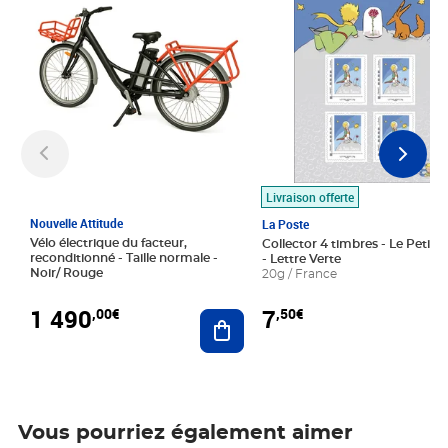
Livraison offerte
Nouvelle Attitude
La Poste
Vélo électrique du facteur,
Collector 4 timbres - Le Petit P
reconditionné - Taille normale -
- Lettre Verte
Noir/ Rouge
20g / France
1 490
7
,00€
,50€
Ajouter au panier
Vous pourriez également aimer