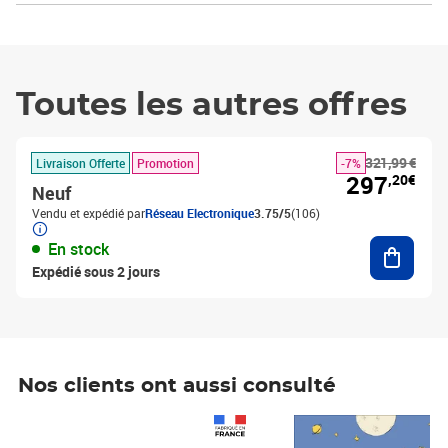
Toutes les autres offres
321,99 €
Livraison Offerte
Promotion
-7%
297
,20€
Neuf
Vendu et expédié par
Réseau Electronique
3.75/5
(106)
Ajouter
En stock
Expédié sous 2 jours
Nos clients ont aussi consulté
Prix 1 490,00€
Prix 7,50€