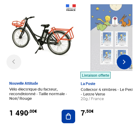
Prix 1 490,00€
Prix 7,50€
Livraison offerte
Nouvelle Attitude
La Poste
Vélo électrique du facteur,
Collector 4 timbres - Le Petit P
reconditionné - Taille normale -
- Lettre Verte
Noir/ Rouge
20g / France
1 490
7
,00€
,50€
Ajouter au panier