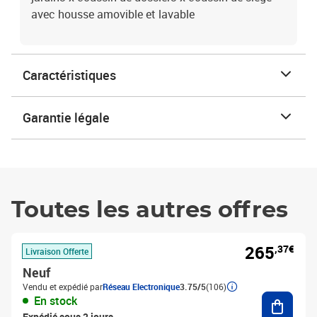
avec housse amovible et lavable
Caractéristiques
Garantie légale
Toutes les autres offres
265
,37€
Livraison Offerte
Neuf
Vendu et expédié par
Réseau Electronique
3.75/5
(106)
Ajouter
En stock
Expédié sous 2 jours