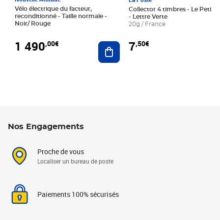
Vélo électrique du facteur,
Collector 4 timbres - Le Petit P
reconditionné - Taille normale -
- Lettre Verte
Noir/ Rouge
20g / France
1 490
7
,00€
,50€
Ajouter au panier
Nos Engagements
Proche de vous
Localiser un bureau de poste
Paiements 100% sécurisés