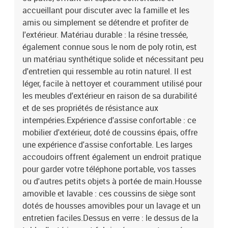
clairMatériau : résine tressée, acier enduit de poudre, verre
accueillant pour discuter avec la famille et les
trempéDimensions : 55 x 55 x 37 cm (l x P x H)Coussin :Couleur :
amis ou simplement se détendre et profiter de
gris foncéMatériau de la couverture : tissu (100 %
l'extérieur. Matériau durable : la résine tressée,
polyester)Matériau de remplissage du coussin de siège :
également connue sous le nom de poly rotin, est
mousseMatériau de remplissage du coussin de dossier : fibre de
un matériau synthétique solide et nécessitant peu
cotonDimensions du coussin de siège : 55 x 55 x 3 cm (l x P x
é)Dimensions du coussin de dossier : 55 x 45 x 13 cm (L x l x é)La
d'entretien qui ressemble au rotin naturel. Il est
livraison contient :2 x siège d'angle1 x siège central1 x table3 x
léger, facile à nettoyer et couramment utilisé pour
coussin de dossier3 x coussin de siège avec housse amovible et
les meubles d'extérieur en raison de sa durabilité
lavable
et de ses propriétés de résistance aux
intempéries.Expérience d'assise confortable : ce
mobilier d'extérieur, doté de coussins épais, offre
une expérience d'assise confortable. Les larges
accoudoirs offrent également un endroit pratique
pour garder votre téléphone portable, vos tasses
ou d'autres petits objets à portée de main.Housse
amovible et lavable : ces coussins de siège sont
dotés de housses amovibles pour un lavage et un
entretien faciles.Dessus en verre : le dessus de la