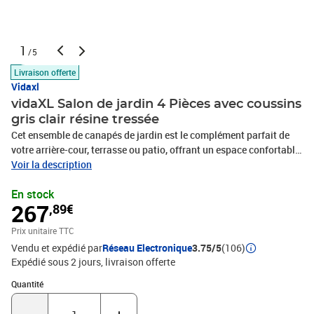
1
/5
Livraison offerte
Vidaxl
vidaXL Salon de jardin 4 Pièces avec coussins
gris clair résine tressée
Cet ensemble de canapés de jardin est le complément parfait de
votre arrière-cour, terrasse ou patio, offrant un espace confortable
et accueillant pour discuter avec la famille et les amis ou
Voir la description
simplement se détendre et profiter de l'extérieur. Matériau durable :
En stock
la résine tressée, également connue sous le nom de poly rotin, est
267
,89€
un matériau synthétique solide et nécessitant peu d'entretien qui
ressemble au rotin naturel. Il est léger, facile à nettoyer et
Prix unitaire TTC
couramment utilisé pour les meubles d'extérieur en raison de sa
Vendu et expédié par
Réseau Electronique
3.75/5
(106)
durabilité et de ses propriétés de résistance aux
Expédié sous 2 jours
livraison offerte
intempéries.Expérience d'assise confortable : ce mobilier
d'extérieur, doté de coussins épais, offre une expérience d'assise
Quantité : 1
Quantité
confortable. Les larges accoudoirs offrent également un endroit
pratique pour garder votre téléphone portable, vos tasses ou