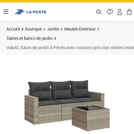
ontenu de la page
Accueil
boutique
Jardin
Meuble Extérieur
Tables et bancs de jardin
vidaXL Salon de jardin 4 Pièces avec coussins gris clair résine tress
Prix 267,89€
Prix 2