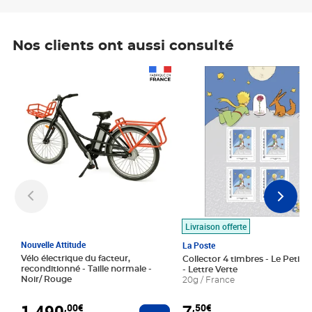
Nos clients ont aussi consulté
Prix 1 490,00€
Prix 7,50€
Livraison offerte
Nouvelle Attitude
La Poste
Vélo électrique du facteur,
Collector 4 timbres - Le Petit P
reconditionné - Taille normale -
- Lettre Verte
Noir/ Rouge
20g / France
1 490
7
,00€
,50€
Ajouter au panier