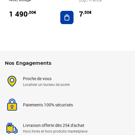
20g / France
1 490
7
,00€
,50€
Ajouter au panier
Nos Engagements
Proche de vous
Localiser un bureau de poste
Paiements 100% sécurisés
Livraison offerte dès 25€ d'achat
Hors livres et hors produits marketplace