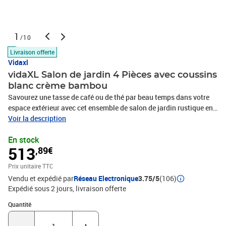
1
/10
Livraison offerte
Vidaxl
vidaXL Salon de jardin 4 Pièces avec coussins
blanc crème bambou
Savourez une tasse de café ou de thé par beau temps dans votre
espace extérieur avec cet ensemble de salon de jardin rustique en
bambou ! Ensemble en bambou : le bambou est connu pour sa
Voir la description
flexibilité et sa dureté. Les meubles en bambou sont une bonne
En stock
option si l'on veut des meubles d'extérieur robustes fabriqués à
513
,89€
partir de matériaux naturels.Expérience d'assise confortable : le
dossier ajoute un confort d'assise supplémentaire pour l'ensemble
Prix unitaire TTC
de canapé de jardin. De plus, les coussins d'assise et de dossier
Vendu et expédié par
Réseau Electronique
3.75/5
(106)
moelleux offrent un confort pendant votre temps d'assise.Table
Expédié sous 2 jours
livraison offerte
pratique : la table robuste est parfaite pour placer des repas, des
boissons et d'autres objets décoratifs.Conception modulaire :
Quantité : 1
Quantité
l'ensemble de salon est flexible et facile à déplacer, vous pouvez
donc le combiner avec d'autres segments modulaires dans la