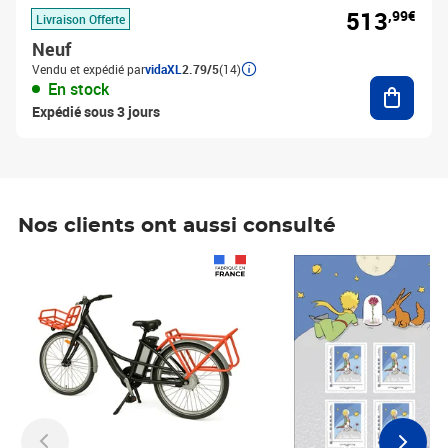
513
,99€
Livraison Offerte
Neuf
Vendu et expédié par
vidaXL
2.79/5
(14)
Ajouter
En stock
Expédié sous 3 jours
Nos clients ont aussi consulté
Prix 1 490,00€
Prix 7,50€