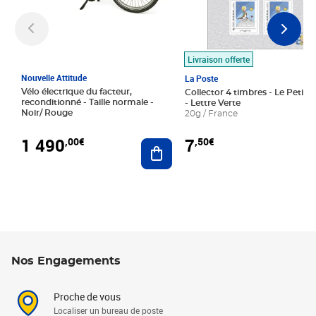
Livraison offerte
Nouvelle Attitude
La Poste
Vélo électrique du facteur,
Collector 4 timbres - Le Petit P
reconditionné - Taille normale -
- Lettre Verte
Noir/ Rouge
20g / France
1 490
7
,00€
,50€
Ajouter au panier
Nos Engagements
Proche de vous
Localiser un bureau de poste