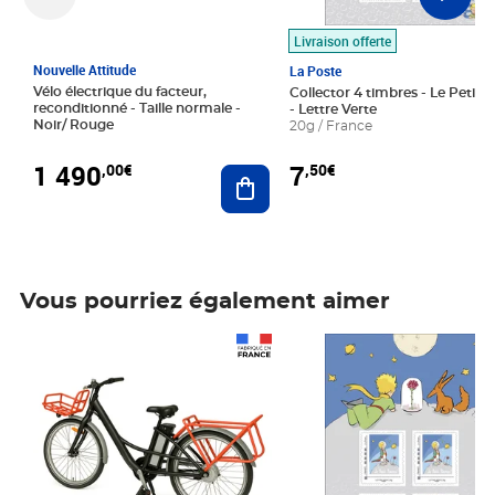
Livraison offerte
Nouvelle Attitude
La Poste
Vélo électrique du facteur,
Collector 4 timbres - Le Petit P
reconditionné - Taille normale -
- Lettre Verte
Noir/ Rouge
20g / France
1 490
7
,00€
,50€
Ajouter au panier
Vous pourriez également aimer
Prix 1 490,00€
Prix 7,50€